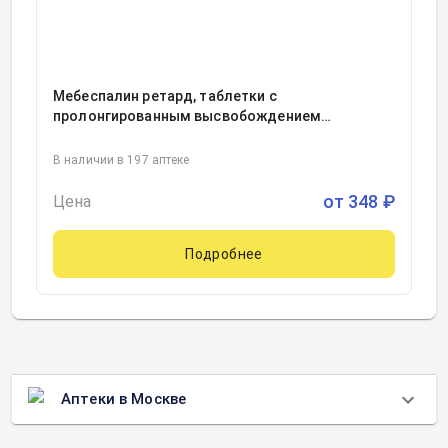
Мебеспалин ретард, таблетки с
пролонгированным высвобождением
покрытые пленочной оболочкой
200миллиграмм блистер, 30
В наличии в 197 аптеке
от
348
₽
Цена
Подробнее
Аптеки в Москве