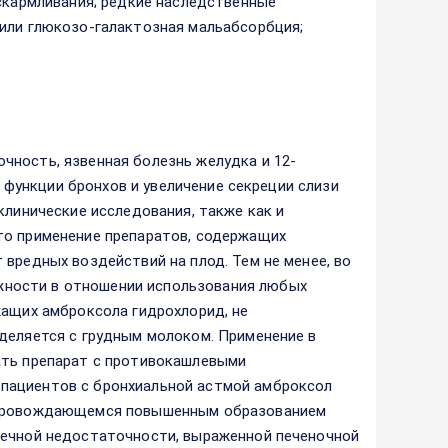
вскармливания; редкие наследственные
 или глюкозо-галактозная мальабсорбция;
чность, язвенная болезнь желудка и 12-
й функции бронхов и увеличение секреции слизи
клинические исследования, также как и
то применение препаратов, содержащих
вредных воздействий на плод. Тем не менее, во
ности в отношении использования любых
жащих амброксола гидрохлорид, не
деляется с грудным молоком. Применение в
ать препарат с противокашлевыми
пациентов с бронхиальной астмой амброксол
сопровождающемся повышенным образованием
чечной недостаточности, выраженной печеночной