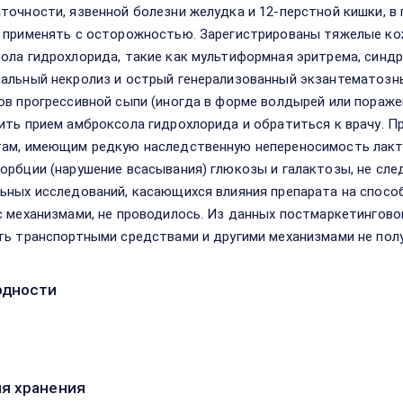
точности, язвенной болезни желудка и 12-перстной кишки, в п
 применять с осторожностью. Зарегистрированы тяжелые ко
ола гидрохлорида, такие как мультиформная эритрема, синд
альный некролиз и острый генерализованный экзантематозны
ов прогрессивной сыпи (иногда в форме волдырей или пораж
ить прием амброксола гидрохлорида и обратиться к врачу. 
ам, имеющим редкую наследственную непереносимость лакт
орбции (нарушение всасывания) глюкозы и галактозы, не сле
ьных исследований, касающихся влияния препарата на спосо
с механизмами, не проводилось. Из данных постмаркетингов
ть транспортными средствами и другими механизмами не пол
одности
я хранения