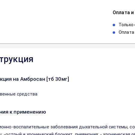
Оплата и
Только
Оплата 
трукция
кция на Амбросан [тб 30мг]
венные средства
ния к применению
онно-воспалительные заболевания дыхательной системы, с
: -острый и хронический бронхит, пневмония; - хроническая о