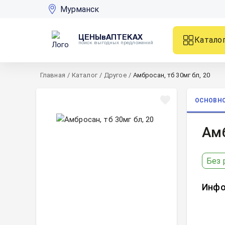
Мурманск
ЦЕНЫвАПТЕКАХ
Катало
поиск выгодных предложений
Главная
/
Каталог
/
Другое
/
Амбросан, тб 30мг бл, 20
ОСНОВН
Амб
Без 
Инфо