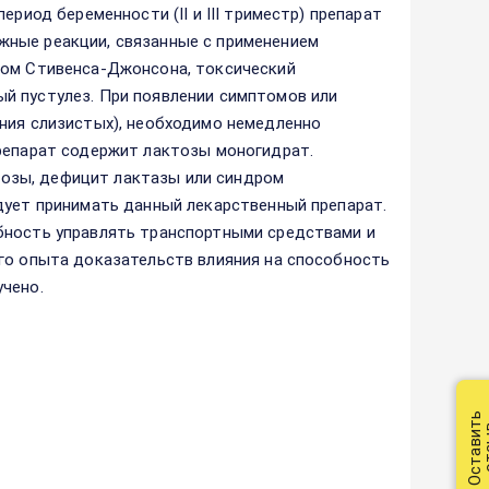
ериод беременности (II и III триместр) препарат
жные реакции, связанные с применением
ром Стивенса-Джонсона, токсический
й пустулез. При появлении симптомов или
ения слизистых), необходимо немедленно
Препарат содержит лактозы моногидрат.
озы, дефицит лактазы или синдром
дует принимать данный лекарственный препарат.
бность управлять транспортными средствами и
ого опыта доказательств влияния на способность
учено.
Оставить
от