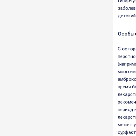
Гиперчу
заболев
детский
Особые
С остор
перстно
(наприм
многочи
амброкс
время б
лекарст
рекомен
период 
лекарст
может у
сурфакт