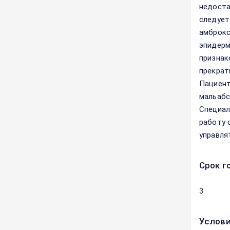
недоста
следует
амброкс
эпидерм
признак
прекрат
Пациент
мальабс
Специал
работу 
управля
Срок г
3
Услови