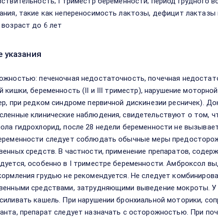
вствительность; I триместр беременности; период грудного 
ания, такие как непереносимость лактозы, дефицит лактазы
 возраст до 6 лет
 указания
ожностью: печеночная недостаточность, почечная недостато
й кишки, беременность (II и III триместр), нарушение моторно
ер, при редком синдроме первичной дискинезии ресничек). До
сленные клинические наблюдения, свидетельствуют о том, ч
ола гидрохлорид, после 28 недели беременности не вызывает 
еременности следует соблюдать обычные меры предосторож
венных средств. В частности, применение препаратов, содер
дуется, особенно в I триместре беременности. Амброксол вы
кормления грудью не рекомендуется. Не следует комбиниров
венными средствами, затрудняющими выведение мокроты. У 
силивать кашель. При нарушении бронхиальной моторики, 
анта, препарат следует назначать с осторожностью. При по