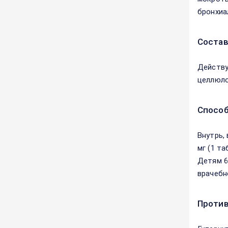
бронхиа
Соста
Действу
целлюло
Способ
Внутрь,
мг (1 т
Детям 6
врачебн
Против