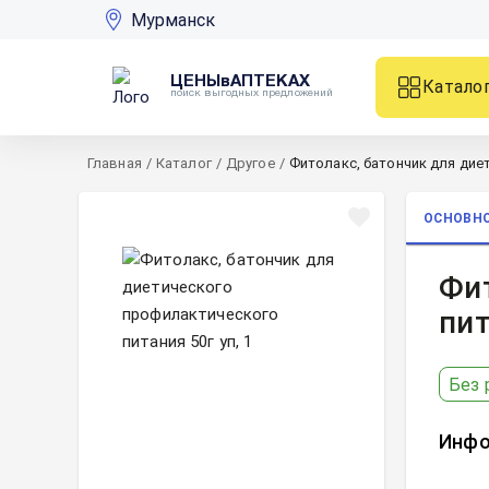
Мурманск
ЦЕНЫвАПТЕКАХ
Катало
поиск выгодных предложений
Главная
/
Каталог
/
Другое
/
Фитолакс, батончик для диет
ОСНОВН
Фит
пит
Без 
Инфо