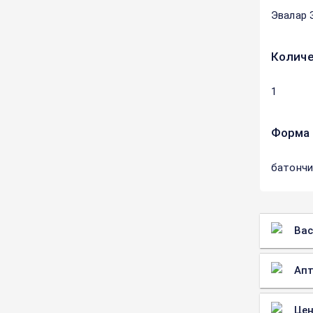
Эвалар 
Количе
1
Форма 
батончи
Вас
Апт
Цен