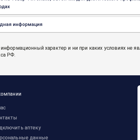
одах
одная информация
 информационный характер и ни при каких условиях не я
са РФ.
компании
нас
нтакты
дключить аптеку
рсональные данные