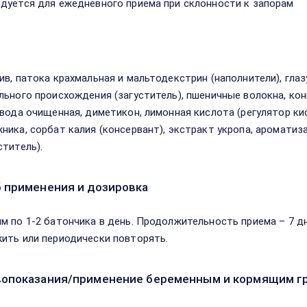
дуется для ежедневного приема при склонности к запорам
в
ив, патока крахмальная и мальтодекстрин (наполнители), гла
льного происхождения (загуститель), пшеничные волокна, ко
 вода очищенная, диметикон, лимонная кислота (регулятор к
ника, сорбат калия (консервант), экстракт укропа, ароматиз
ститель).
 применения и дозировка
м по 1-2 батончика в день. Продолжительность приема – 7 д
ить или периодически повторять.
опоказания/применение беременным и кормящим г