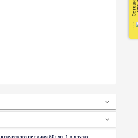
Оставить
от
тического питания 50г уп, 1 в других