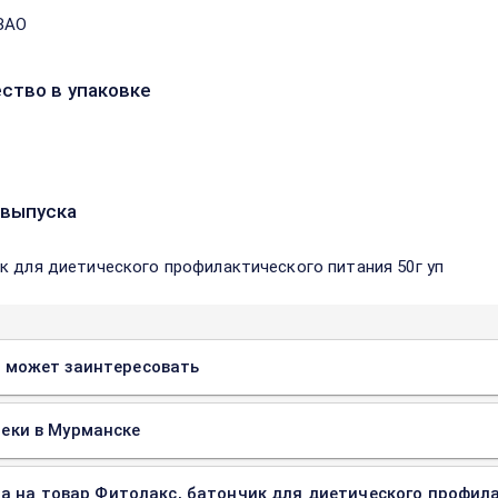
ЗАО
ство в упаковке
выпуска
к для диетического профилактического питания 50г уп
 может заинтересовать
еки в Мурманске
а на товар Фитолакс, батончик для диетического профилак