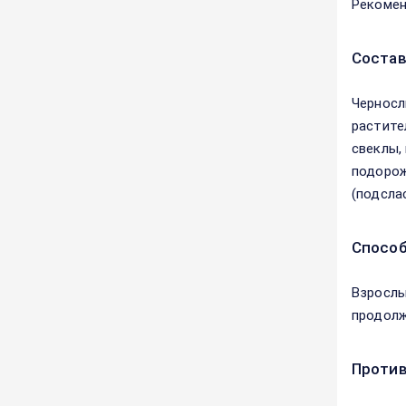
Рекомен
Соста
Черносл
растите
свеклы,
подорож
(подсла
Способ
Взрослы
продолж
Против