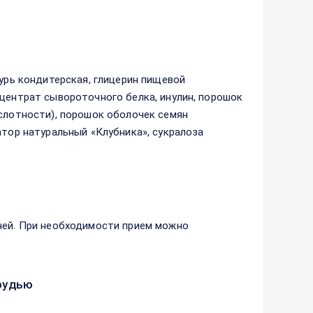
зурь кондитерская, глицерин пищевой
нцентрат сывороточного белка, инулин, порошок
ислотности), порошок оболочек семян
атор натуральный «Клубника», сукралоза
ней. При необходимости прием можно
рудью