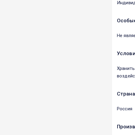
Индивид
Особые
Не явля
Услови
Хранить
воздейс
Страна
Россия
Произ