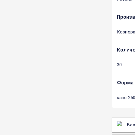
Произ
Корпора
Количе
30
Форма 
капс 25
Вас