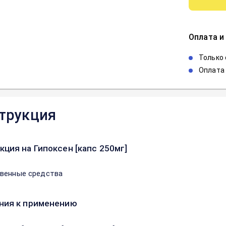
Оплата и
Только
Оплата 
трукция
кция на Гипоксен [капс 250мг]
венные средства
ния к применению