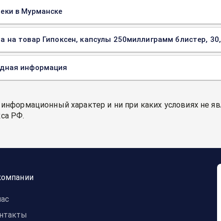
еки в Мурманске
а на товар Гипоксен, капсулы 250миллиграмм блистер, 30
одная информация
 информационный характер и ни при каких условиях не я
са РФ.
компании
нас
нтакты