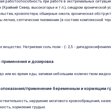
ая работоспособность при работе в экстремальных ситуация
х (Крайний Север, высокогорье и т.п.), синдром хронической 
льства, кровопотери, обширные ожоги, хроническая обструкти
ы легких, септические пневмонии (в составе комплексной тера
в
е вещество: Натриевая соль поли - {- 2,5 - дигидроксифениле
 применения и дозировка
до или во время еды, запивая небольшим количеством жидкости;
опоказания/применение беременным и кормящим г
вствительность, нарушение мозгового кровообращения, кахек
ность, кормление грудью.