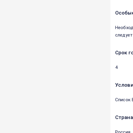
Особые
Необход
следует
Срок г
4
Услови
Список 
Страна
Россия