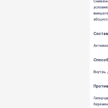
Сниженн
условия
вмешате
абсцесс
Соста
Активно
Способ
Внутрь, 
Против
Гиперчу
беремен