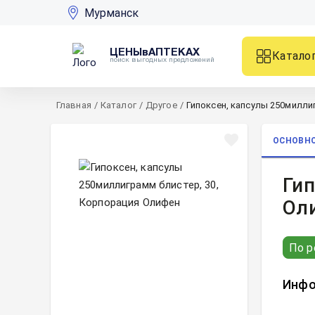
Мурманск
ЦЕНЫвАПТЕКАХ
Катало
поиск выгодных предложений
Главная
/
Каталог
/
Другое
/
Гипоксен, капсулы 250милли
ОСНОВН
Гип
Ол
По р
Инфо