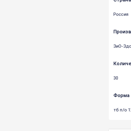
Россия
Произ
ЗиО-Зд
Количе
30
Форма 
тб п/о 1