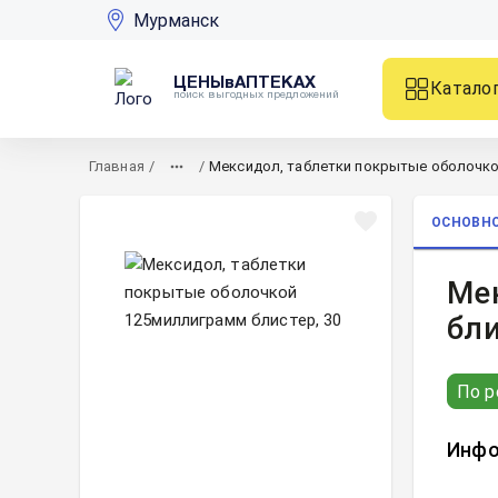
Мурманск
ЦЕНЫвАПТЕКАХ
Катало
поиск выгодных предложений
Главная
/
/
Мексидол, таблетки покрытые оболочко
ОСНОВН
Ме
бли
По р
Инфо