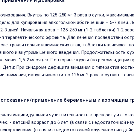
 применения и дозировка
озирования: Внутрь по 125-250 мг 3 раза в сутки; максимальн
едель; для купирования алкогольной абстиненции – 5-7 дней.
 2-3 дней. Начальная доза – 125-250 мг (1-2 таблетки) 1-2 р
ия терапевтического эффекта. Для лечения последствий ост
осле транзиторных ишемических атак, таблетки назначают по
енного и внутримышечного введения. Продолжительность кур
не менее 1,5-2 месяцев. Повторные курсы (по рекомендации в
. Дети: При синдроме дефицита внимания с гиперактивностью 
и внимания, импульсивности: по 125 мг 2 раза в сутки в тече
опоказания/применение беременным и кормящим г
енная индивидуальная чувствительность к препарату и его к
очек; - детский возраст до 6 лет (в связи с недостаточной и
 вскармливание (в связи с недостаточной изученностью дейс