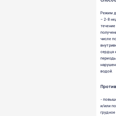
Способ
Режим д
– 2-8 н
течение
получен
числе п
внутрив
сердца 
периоды
нарушени
водой.
Против
- повыш
и/или п
грудное