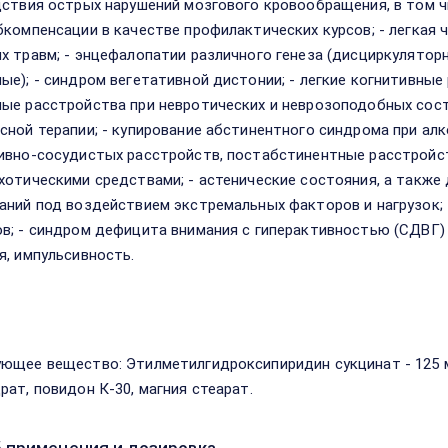
дствия острых нарушений мозгового кровообращения, в том ч
бкомпенсации в качестве профилактических курсов; - легкая 
х травм; - энцефалопатии различного генеза (дисциркулятор
ые); - синдром вегетативной дистонии; - легкие когнитивные
ые расстройства при невротических и неврозоподобных сост
сной терапии; - купирование абстинентного синдрома при ал
ивно-сосудистых расстройств, постабстинентные расстройст
хотическими средствами; - астенические состояния, а также
аний под воздействием экстремальных факторов и нагрузок;
в; - синдром дефицита внимания с гиперактивностью (СДВГ) у
я, импульсивность.
в
ющее вещество: Этилметилгидроксипиридин сукцинат - 125 
рат, повидон К-30, магния стеарат.