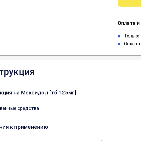
Оплата и
Только
Оплата 
трукция
кция на Мексидол [тб 125мг]
венные средства
ния к применению