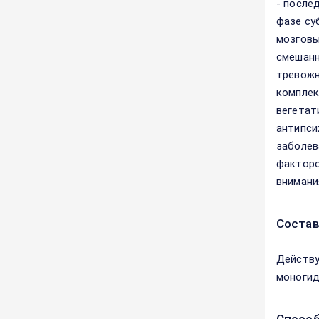
- после
фазе су
мозговы
смешанн
тревожн
комплек
вегетат
антипси
заболев
факторо
внимани
Соста
Действу
моногид