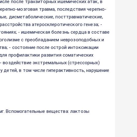
исле после транзиторных ишемических атак, в
черепно-мозговая травма, последствия черепно-
ные, дисметаболические, посттравматические,
 расстройства атеросклеротического генеза; -
ояниях; - ишемическая болезнь сердца в составе
коголизме с преобладанием неврозоподобных и
ва; - состояние после острой интоксикации
 для профилактики развития соматических
 - воздействие экстремальных (стрессорных)
 детей, в том числе гиперактивность, нарушение
мг. Вспомогательные вещества: лактозы