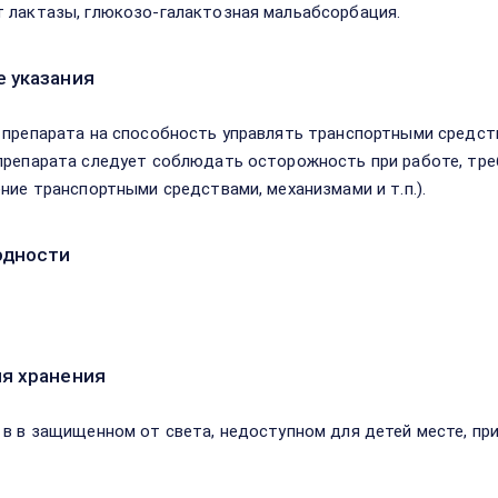
 лактазы, глюкозо-галактозная мальабсорбация.
 указания
 препарата на способность управлять транспортными средств
препарата следует соблюдать осторожность при работе, тр
ение транспортными средствами, механизмами и т.п.).
одности
я хранения
 в в защищенном от света, недоступном для детей месте, при