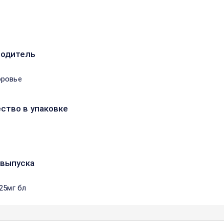
водитель
оровье
ство в упаковке
выпуска
25мг бл