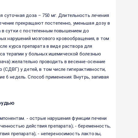
ая суточная доза – 750 мг. Длительность лечения
 Лечение прекращают постепенно, уменьшая дозу в
аза в сутки с постепенным повышением до
рых нарушений мозгового кровообращения, в том
сле курса препарата в виде раствора для
са терапии у больных ишемической болезнью
рача) желательно проводить в весенне-осенние
(СДВГ) у детей, в том числе гиперактивности,
ние 6 недель. Способ применения: Внутрь, запивая
рудью
омпонентам. - острые нарушения функции печени
зученностью действия препарата); - беременность,
твия препарата); - непереносимость лактозы,