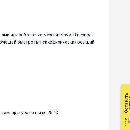
ами или работать с механизмами: В период
ебующей быстроты психофизических реакций
Оставить
от
 температуре не выше 25 °С.