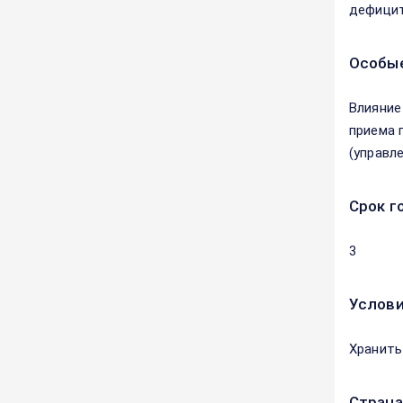
дефицит
Особые
Влияние
приема 
(управл
Срок г
3
Услови
Хранить
Страна