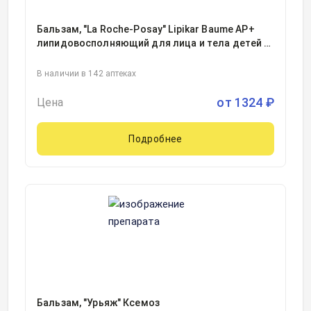
Бальзам, "La Roche-Posay" Lipikar Baume AP+
липидовосполняющий для лица и тела детей и
взрослых туба 200мл, 1
В наличии в 142 аптеках
от
1324
₽
Цена
Подробнее
Бальзам, "Урьяж" Ксемоз