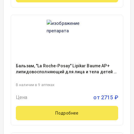
Бальзам, "La Roche-Posay" Lipikar Baume AP+
липидовосполняющий для лица и тела детей и
взрослых фл 400мл, 1
В наличии в 9 аптеках
от
2715
₽
Цена
Подробнее