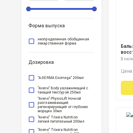
Форма выпуска
неопределенная обобщенная
лекарственная форма
Баль
восс
аром
В нал
Дозировка
Цена
"A-DERMA Exomega" 200мл
"Avene" Body увлажняющий с
тающей текстурой 250мл
"Avene" PhysioLift Ночной
разглаживающий
регенерирующий от глубоких
морщин 30мл
"Avene" Trixera Nutrition
легкий питательный 200мл
"Avene" Trixera Nutrition