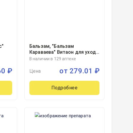
с"
Бальзам, "Бальзам
Караваева" Витаон для ухода
за кожей фл 30мл, 1
В наличии в 129 аптеке
60
₽
от
279.01
₽
Цена
Подробнее