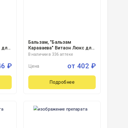
Бальзам, "Бальзам
 для
Караваева" Витаон Люкс для
 1
ухода за кожей фл 25мл, 1
В наличии в 336 аптеке
46
₽
от
402
₽
Цена
Подробнее