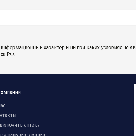
 информационный характер и ни при каких условиях не я
са РФ.
компании
нас
нтакты
дключить аптеку
рсональные данные