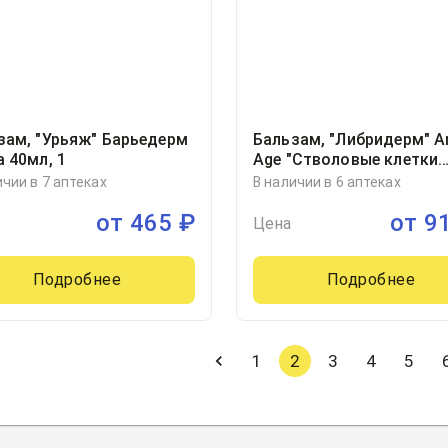
зам, "Урьяж" Барьедерм
Бальзам, "Либридерм" An
а 40мл, 1
Age "Стволовые клетки
растений" от глубоких
ичии в 7 аптеках
В наличии в 6 аптеках
морщин вокруг глаз туб
от
465
₽
от
9
20мл, 1
Цена
Подробнее
Подробнее
1
2
3
4
5