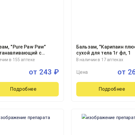
зам, "Pure Paw Paw"
Бальзам, "Карипаин плю
танавливающий с
сухой для тела 1г фл, 1
атом арбуза туба 25г, 1
ичии в 155 аптеке
В наличии в 17 аптеках
от
243
₽
от
2
Цена
Подробнее
Подробнее