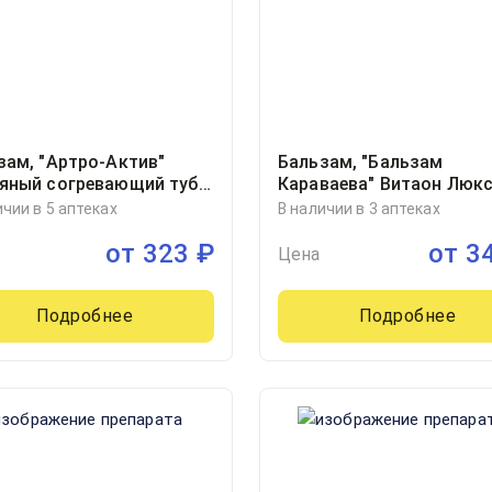
зам, "Артро-Актив"
Бальзам, "Бальзам
яный согревающий туба
Караваева" Витаон Люкс
1
ухода за кожей фл 15мл,
ичии в 5 аптеках
В наличии в 3 аптеках
от
323
₽
от
3
Цена
Подробнее
Подробнее