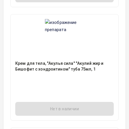
Крем для тела, "Акулья сила" "Акулий жир и
Бишофит с хондроитином" туба 75мл, 1
Нет в наличии