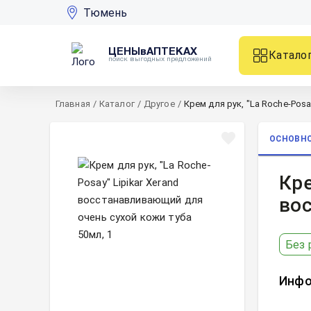
Тюмень
ЦЕНЫвАПТЕКАХ
Катало
поиск выгодных предложений
Главная
/
Каталог
/
Другое
/
Крем для рук, "La Roche-Pos
ОСНОВН
Кре
вос
Без 
Инфо