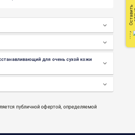
Оставить
от
 восстанавливающий для очень сухой кожи
вляется публичной офертой, определяемой