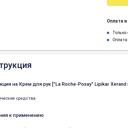
Оплата и
Только
Оплата 
трукция
кция на Крем для рук ["La Roche-Posay" Lipikar Xera
ческие средства
ния к применению