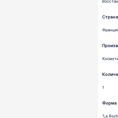
Восстан
Страна
Франци
Произ
Космет
Количе
1
Форма 
"La Roc