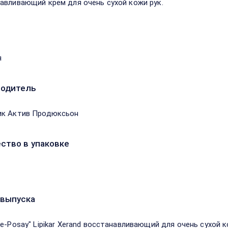
авливающий крем для очень сухой кожи рук.
я
водитель
ик Актив Продюксьон
ство в упаковке
выпуска
he-Posay" Lipikar Xerand восстанавливающий для очень сухой 