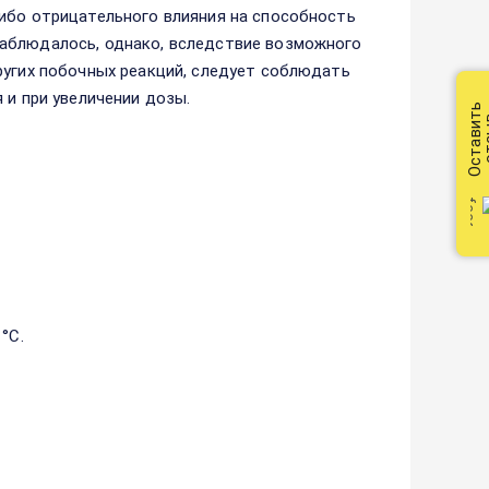
либо отрицательного влияния на способность
наблюдалось, однако, вследствие возможного
ругих побочных реакций, следует соблюдать
 и при увеличении дозы.
Оставить
от
°С.