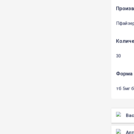
Произ
Пфайзер
Количе
30
Форма 
тб 5мг 
Вас
Апт