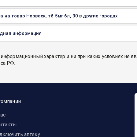
а на товар Норваск, тб 5мг бл, 30 в других городах
одная информация
 информационный характер и ни при каких условиях не я
са РФ.
компании
нас
нтакты
дключить аптеку