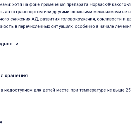
мами: хотя на фоне применения препарата Норваск® какого-
ть автотранспортом или другими сложными механизмами не 
ного снижения АД, развития головокружения, сонливости и д
ность в перечисленных ситуациях, особенно в начале лечения
одности
я хранения
 в недоступном для детей месте, при температуре не выше 25 
я