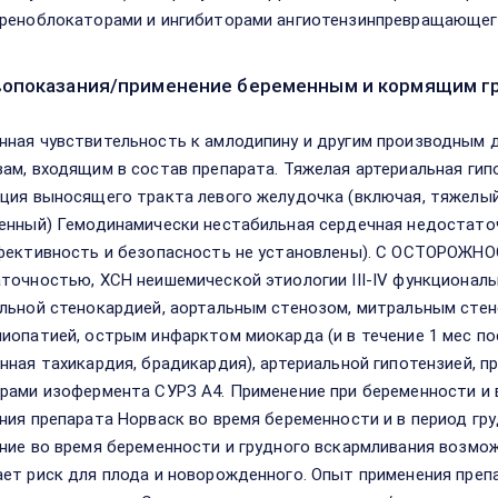
реноблокаторами и ингибиторами ангиотензинпревращающег
опоказания/применение беременным и кормящим г
ная чувствительность к амлодипину и другим производным 
ам, входящим в состав препарата. Тяжелая артериальная гипо
ция выносящего тракта левого желудочка (включая, тяжелый
енный) Гемодинамически нестабильная сердечная недостаточ
фективность и безопасность не установлены). С ОСТОРОЖНО
точностью, ХСН неишемической этиологии III-IV функциональ
льной стенокардией, аортальным стенозом, митральным стен
иопатией, острым инфарктом миокарда (и в течение 1 мес по
нная тахикардия, брадикардия), артериальной гипотензией, 
рами изофермента СУРЗ А4. Применение при беременности и в
ния препарата Норваск во время беременности и в период гру
ние во время беременности и грудного вскармливания возмож
ет риск для плода и новорожденного. Опыт применения преп