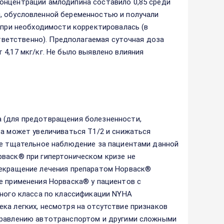
онцентрации амлодипина составило 0,85 среди
, обусловленной беременностью и получали
 при необходимости корректировалась (в
ответственно). Предполагаемая суточная доза
4,17 мкг/кг. Не было выявлено влияния
а (для предотвращения болезненности,
та может увеличиваться Т1/2 и снижаться
лее тщательное наблюдение за пациентами данной
рваск® при гипертоническом кризе не
рекращение лечения препаратом Норваск®
е применения Норваска® у пациентов с
ьного класса по классификации NYНА
ка легких, несмотря на отсутствие признаков
правлению автотранспортом и другими сложными