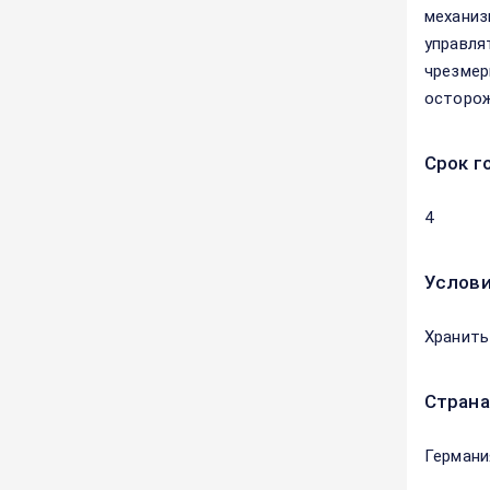
механиз
управля
чрезмер
осторож
Срок г
4
Услови
Хранить
Страна
Германи