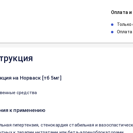
Оплата и
Только
Оплата 
трукция
кция на Норваск [тб 5мг]
венные средства
ния к применению
льная гипертензия, стенокардия стабильная и вазоспастическ
нтных к терапии нитратами или бета-адреноблокаторами.