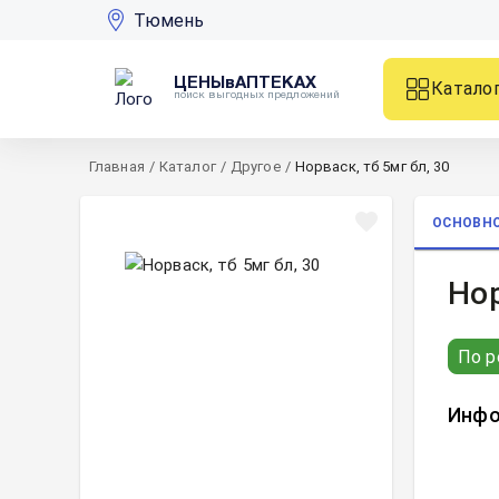
Тюмень
ЦЕНЫвАПТЕКАХ
Катало
поиск выгодных предложений
Главная
/
Каталог
/
Другое
/
Норваск, тб 5мг бл, 30
ОСНОВН
Нор
По р
Инфо