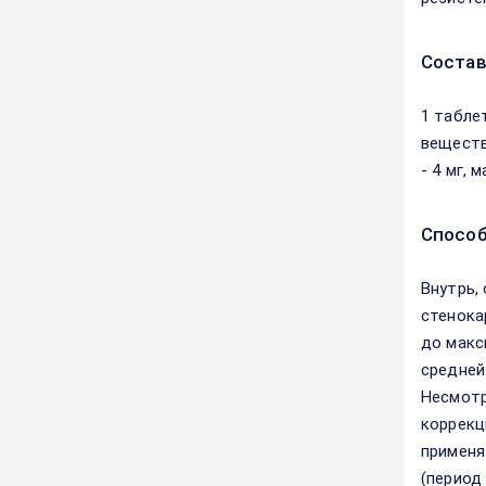
Соста
1 табле
веществ
- 4 мг, 
Способ
Внутрь,
стенока
до макс
средней
Несмотр
коррекц
применя
(период