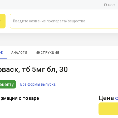
О нас
г
ОЕ
АНАЛОГИ
ИНСТРУКЦИЯ
васк, тб 5мг бл, 30
ецепту
Все формы выпуска
Цена
рмация о товаре