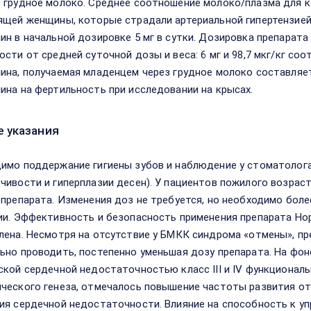
 грудное молоко. Среднее соотношение молоко/плазма для к
ящей женщины, которые страдали артериальной гипертензией
ин в начальной дозировке 5 мг в сутки. Дозировка препарата
ости от средней суточной дозы и веса: 6 мг и 98,7 мкг/кг со
ина, получаемая младенцем через грудное молоко составляет 
ина на фертильность при исследовании на крысах.
 указания
имо поддержание гигиены зубов и наблюдение у стоматолог
чивости и гиперплазии десен). У пациентов пожилого возрас
 препарата. Изменения доз не требуется, но необходимо бо
ии. Эффективность и безопасность применения препарата Но
лена. Несмотря на отсутствие у БМКК синдрома «отмены», п
ьно проводить, постепенно уменьшая дозу препарата. На фон
ской сердечной недостаточностью класс III и IV функционал
ческого генеза, отмечалось повышение частоты развития оте
ия сердечной недостаточности. Влияние на способность к у