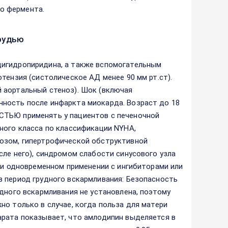
о фермента.
рудью
дигидропиридина, а также вспомогательным
тензия (систолическое АД менее 90 мм рт.ст).
 аортальный стеноз). Шок (включая
ность после инфаркта миокарда. Возраст до 18
СТЬЮ применять у пациентов с печеночной
ного класса по классификации NYНА,
озом, гипертрофической обструктивной
сле него), синдромом слабости синусового узла
при одновременном применении с ингибиторами или
 период грудного вскармливания: Безопасность
дного вскармливания не установлена, поэтому
но только в случае, когда польза для матери
арата показывает, что амлодипин выделяется в