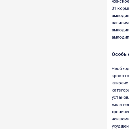
женское
31 корм
амлодип
зависим
амлодип
амлодип
Особые
Необход
кровото
клиренс
категор
установ
желател
хрониче
неишеми
ухудшен