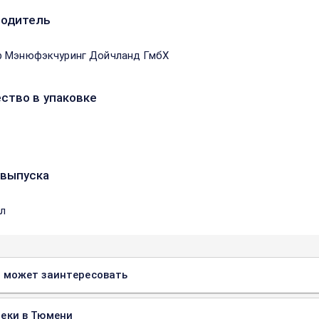
водитель
 Мэнюфэкчуринг Дойчланд ГмбХ
ство в упаковке
выпуска
бл
 может заинтересовать
еки в Тюмени