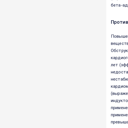
бета-ад
Против
Повышен
веществ
Обструк
кардиог
лет (эф
недоста
нестаби
кардиом
(выраже
индукто
примене
примене
превыша