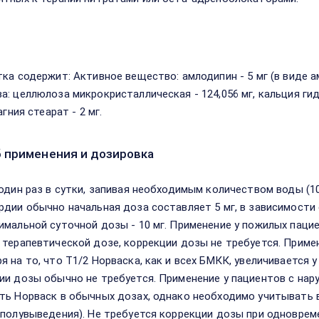
в
тка содержит: Активное вещество: амлодипин - 5 мг (в виде а
а: целлюлоза микрокристаллическая - 124,056 мг, кальция ги
магния стеарат - 2 мг.
 применения и дозировка
 один раз в сутки, запивая необходимым количеством воды (10
рдии обычно начальная доза составляет 5 мг, в зависимости
имальной суточной дозы - 10 мг. Применение у пожилых паци
 терапевтической дозе, коррекции дозы не требуется. Примен
я на то, что Т1/2 Норваска, как и всех БМКК, увеличивается 
ии дозы обычно не требуется. Применение у пациентов с нар
ть Норваск в обычных дозах, однако необходимо учитывать 
 полувыведения). Не требуется коррекции дозы при одновре