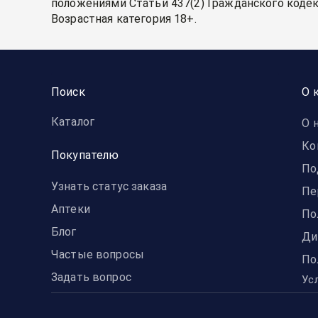
положениями Статьи 437(2) Гражданского кодек
Возрастная категория 18+.
Поиск
О 
Каталог
О 
Ко
Покупателю
По
Узнать статус заказа
Пе
Аптеки
По
Блог
Ди
Частые вопросы
По
Задать вопрос
Ус