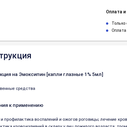
Оплата и
Только
Оплата 
трукция
кция на Эмоксипин [капли глазные 1% 5мл]
венные средства
ния к применению
 и профилактика воспалений и ожогов роговицы; лечение кров
ктика кровоизлияний в склеру у лиц пожилого возраста; тром