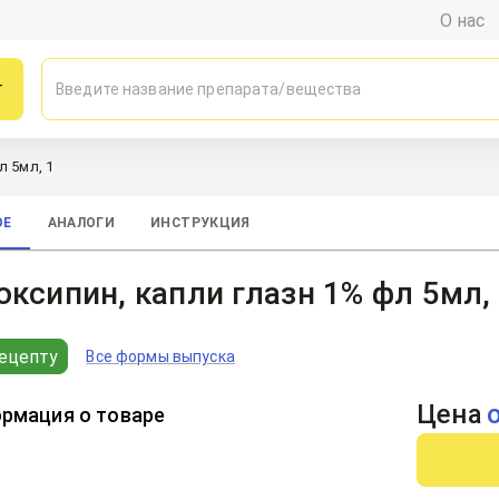
О нас
г
л 5мл, 1
ОЕ
АНАЛОГИ
ИНСТРУКЦИЯ
ксипин, капли глазн 1% фл 5мл,
ецепту
Все формы выпуска
Цена
рмация о товаре