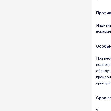
Против
Индивид
вскармл
Особые
При нео
полного
образуе
произой
препара
Срок г
2