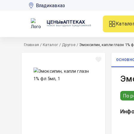
Владикавказ
ЦЕНЫвАПТЕКАХ
Катало
поиск выгодных предложений
Главная
/
Каталог
/
Другое
/
Эмоксипин, капли глазн 1% ф
ОСНОВН
Эмо
По р
Инфо