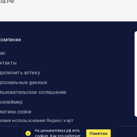
са РФ.
компании
нас
нтакты
дключить аптеку
рсональные данные
льзовательское соглашение
склеймер
литика cookie
ловия использования Яндекс карт
На ценываптеках.рф есть
Понятно
© 2014-2024 ЦЕНЫвАПТЕКАХ
cookies.
Как это работает