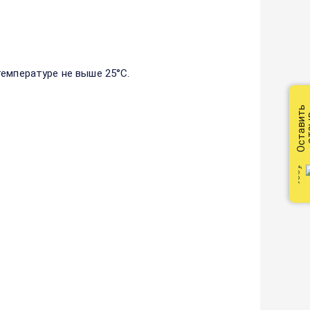
емпературе не выше 25°С.
Оставить
от