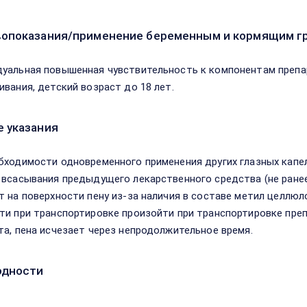
опоказания/применение беременным и кормящим г
уальная повышенная чувствительность к компонентам препар
ивания, детский возраст до 18 лет.
 указания
бходимости одновременного применения других глазных капе
 всасывания предыдущего лекарственного средства (не ранее,
т на поверхности пену из-за наличия в составе метил целлю
ти при транспортировке произойти при транспортировке преп
та, пена исчезает через непродолжительное время.
одности