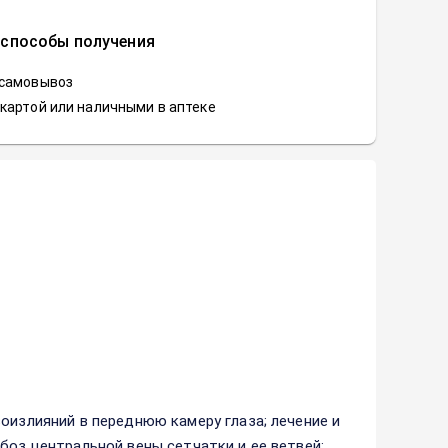
 способы получения
 самовывоз
картой или наличными в аптеке
оизлияний в переднюю камеру глаза; лечение и
боз центральной вены сетчатки и ее ветвей;