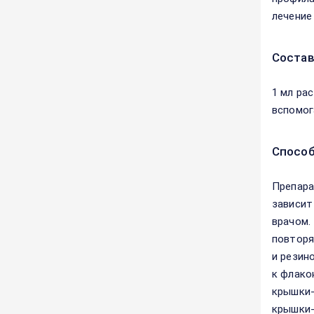
лечение
Соста
1 мл ра
вспомог
Способ
Препара
зависит
врачом.
повторя
и резин
к флако
крышки-
крышки-