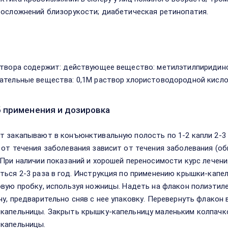
 осложнений близорукости; диабетическая ретинопатия.
в
створа содержит: действующее вещество: метилэтилпиридинол
ательные вещества: 0,1М раствор хлористоводородной кислоты
 применения и дозировка
т закапывают в конъюнктивальную полость по 1-2 капли 2-3 
 от течения заболевания зависит от течения заболевания (об
 При наличии показаний и хорошей переносимости курс лечен
ться 2-3 раза в год. Инструкция по применению крышки-капе
овую пробку, используя ножницы. Надеть на флакон полиэтил
ну, предварительно сняв с нее упаковку. Перевернуть флакон 
капельницы. Закрыть крышку-капельницу маленьким колпачко
капельницы.