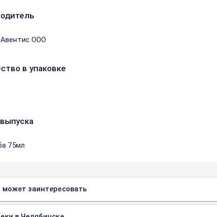
водитель
-Авентис ООО
ство в упаковке
выпуска
ба 75мл
 может заинтересовать
еки в Челябинске