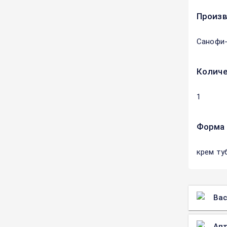
Произ
Санофи
Количе
1
Форма 
крем ту
Вас
Апт