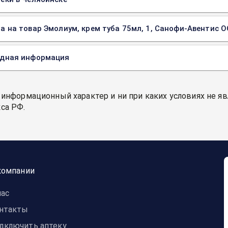
а на товар Эмолиум, крем туба 75мл, 1, Санофи-Авентис О
одная информация
 информационный характер и ни при каких условиях не я
са РФ.
компании
нас
нтакты
дключить аптеку