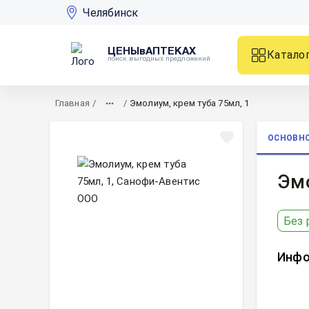
Челябинск
ЦЕНЫвАПТЕКАХ
Катало
поиск выгодных предложений
Главная
/
/
Эмолиум, крем туба 75мл, 1
ОСНОВН
Эмо
Без 
Инфо