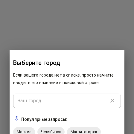
500: Что-то пошло не так...
Выберите город
К сожалению, на этой странице произошла ошибка. Мы
Если вашего города нет в списке, просто начните
работаем над ее исправлением. Пожалуйста, закройте
страницу и попробуйте вернуться позже.
вводить его название в поисковой строке.
Популярные запросы:
Москва
Челябинск
Магнитогорск