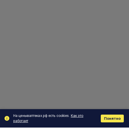
На ценываптеках.рф есть cookies.
Как это
Понятно
работает
Поиск
Корзина
Отзыв
Заказы
Меню