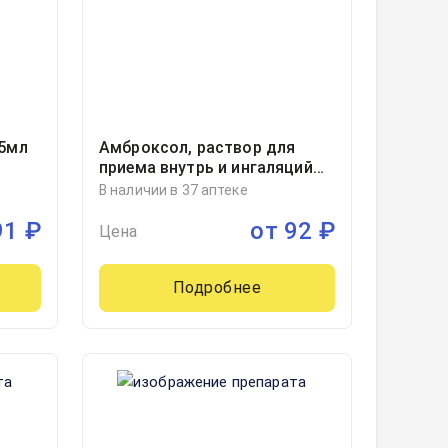
/5мл
Амброксол, раствор для
приема внутрь и ингаляций
7.5мг/мл флакон в комплекте
В наличии в 37 аптеке
с мерной ложкой
91
₽
от
92
₽
40миллилитр, 1
Цена
Подробнее