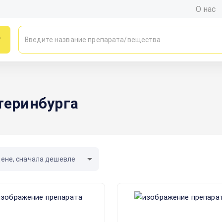
О нас
г
теринбурга
цене, сначала дешевле