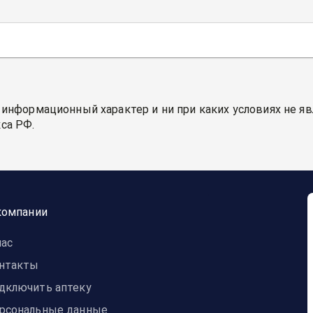
 информационный характер и ни при каких условиях не я
са РФ.
компании
нас
нтакты
дключить аптеку
рсональные данные