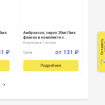
/5мл
Амброксол, сироп 30мг/5мл
флакон в комплекте с
Оставить
мерной ложкой
В наличии в 1 аптеке
от
100миллилитр, 1, Озон ООО,
31
₽
от
131
₽
Россия
Цена
Подробнее