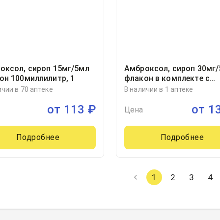
оксол, сироп 15мг/5мл
Амброксол, сироп 30мг
он 100миллилитр, 1
флакон в комплекте с
мерной ложкой
ичии в 70 аптеке
В наличии в 1 аптеке
100миллилитр, 1
от
113
₽
от
1
Цена
Подробнее
Подробнее
1
2
3
4