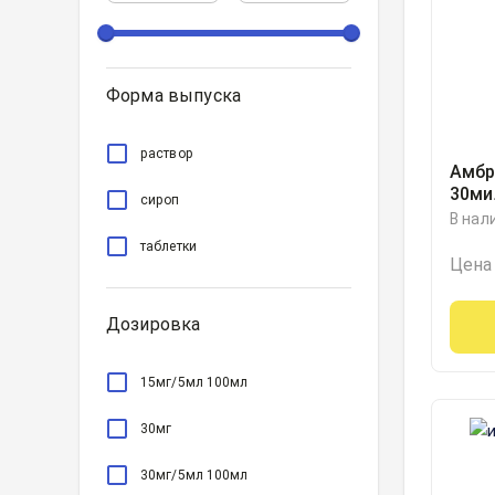
Форма выпуска
раствор
Амбр
30ми
сироп
В нал
таблетки
Цена
Дозировка
15мг/5мл 100мл
30мг
30мг/5мл 100мл