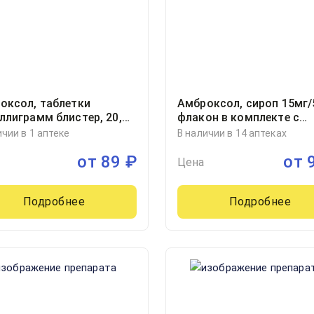
оксол, таблетки
Амброксол, сироп 15мг
ллиграмм блистер, 20,
флакон в комплекте с
нфарма продакшн,
мерной ложкой
ичии в 1 аптеке
В наличии в 14 аптеках
ия
100миллилитр, 1
от
89
₽
от
Цена
Подробнее
Подробнее