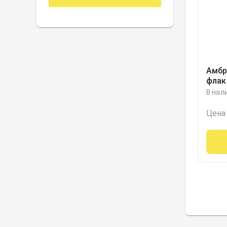
Амбр
флак
В нал
Цена