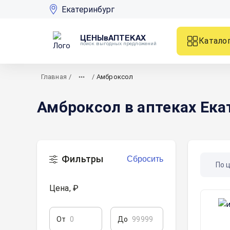
Екатеринбург
ЦЕНЫвАПТЕКАХ
Катало
поиск выгодных предложений
Главная
/
/
Амброксол
Амброксол в аптеках Ека
Фильтры
Сбросить
По 
Цена, ₽
От
До