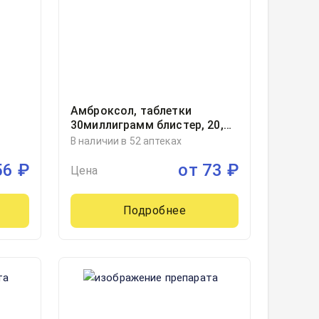
Амброксол, таблетки
30миллиграмм блистер, 20,
Озон ООО, Россия
В наличии в 52 аптеках
56
₽
от
73
₽
Цена
Подробнее