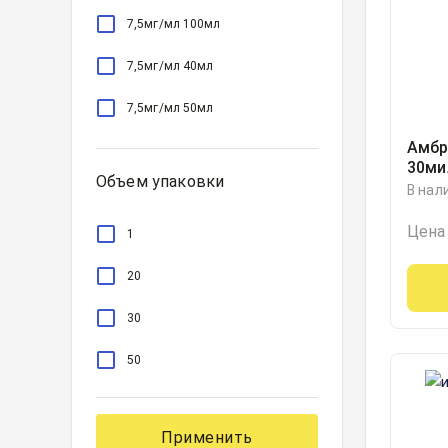
7,5мг/мл 100мл
7,5мг/мл 40мл
7,5мг/мл 50мл
Амбр
30ми
Объем упаковки
Кано
В нал
Росс
Цена
1
20
30
50
Применить