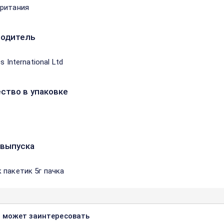
ритания
водитель
s International Ltd
ство в упаковке
выпуска
 пакетик 5г пачка
 может заинтересовать