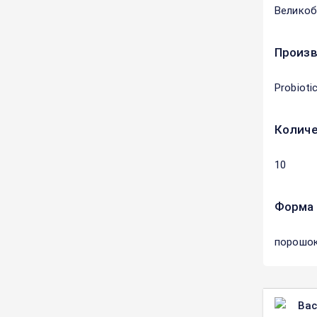
Великоб
Произ
Probiotic
Количе
10
Форма 
порошок
Вас