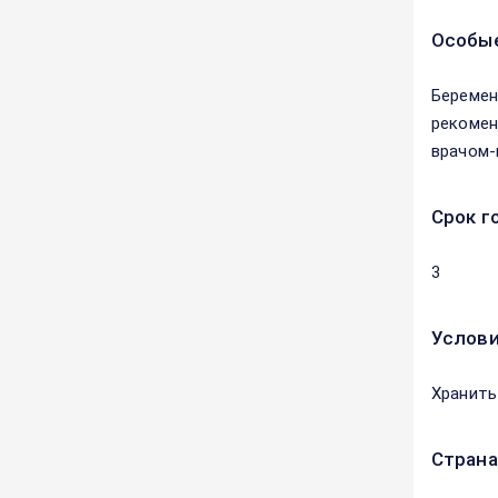
Особые
Беремен
рекомен
врачом-
Срок г
3
Услови
Хранить
Страна