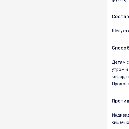
Соста
Шелуха 
Способ
Детям с 
утром и
кефир, 
Продолж
Против
Индивид
кишечно