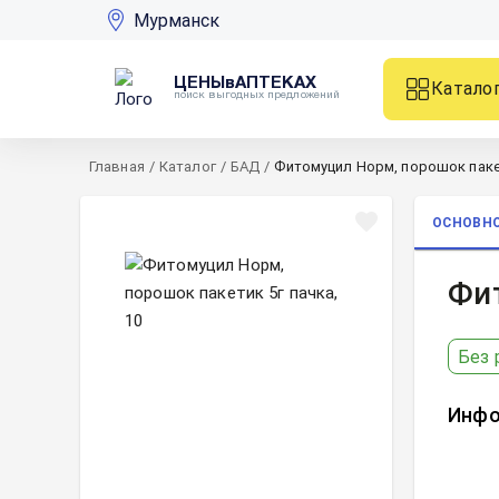
Мурманск
ЦЕНЫвАПТЕКАХ
Катало
поиск выгодных предложений
Главная
/
Каталог
/
БАД
/
Фитомуцил Норм, порошок пакет
ОСНОВН
Фит
Без 
Инфо