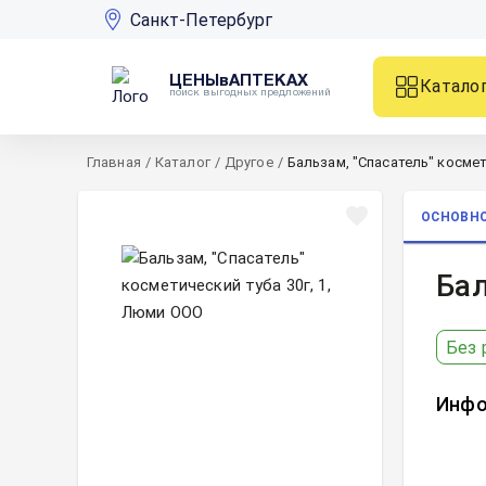
Санкт-Петербург
ЦЕНЫвАПТЕКАХ
Катало
поиск выгодных предложений
Главная
/
Каталог
/
Другое
/
Бальзам, "Спасатель" космети
ОСНОВН
Бал
Без 
Инфо