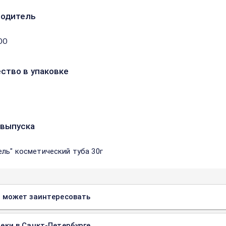
водитель
ОО
ство в упаковке
выпуска
ель" косметический туба 30г
 может заинтересовать
еки в Санкт-Петербурге