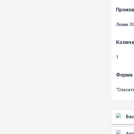
Произ
Люми О
Количе
1
Форма 
"Спасат
Вас
Апт