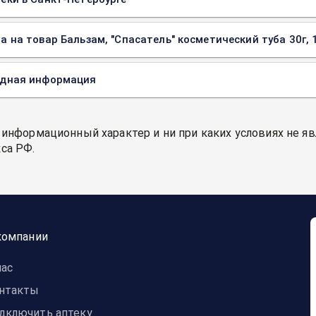
а на товар Бальзам, "Спасатель" косметический туба 30г, 
одная информация
 информационный характер и ни при каких условиях не я
са РФ.
компании
нас
нтакты
дключить аптеку