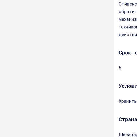
Стивенс
обратит
механиз
технико
действи
Срок г
5
Услови
Хранить
Страна
Швейца