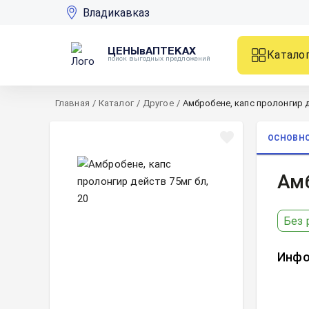
Владикавказ
ЦЕНЫвАПТЕКАХ
Катало
поиск выгодных предложений
Главная
/
Каталог
/
Другое
/
Амбробене, капс пролонгир д
ОСНОВН
Амб
Без 
Инфо