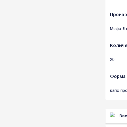
Произ
Мефа Лт
Количе
20
Форма 
капс пр
Вас