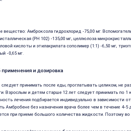
в
е вещество: Амброксола гидрохлорид -75,00 мг. Вспомогате
сталлическая (РН 102) -135,00 мг, целлюлоза микрокристалличе
ловой кислоты и этилакрилата сополимер (1:1) -6,50 мг, триэ
й -0,65 мг.
 применения и дозировка
 следует принимать после еды, проглатывать целиком, не р
и. Взрослым и детям старше 12 лет следует принимать по 1 ка
ность лечения подбирается индивидуально в зависимости от
ть Амбробене без назначения врача более чем в течение 4-5
ется при приеме большого количества жидкости. Поэтому во 