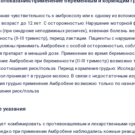
опоказания/применение беременным и кормящим г
ная чувствительность к амброксолу или к одному из вспомог
 возраст до 12 лет. С осторожностью: Нарушение моторной 
 (при синдроме неподвижных ресничек), язвенная болезнь же
ность (II-III триместр), период лактации. Пациенты с наруш
должны принимать Амбробене с особой осторожностью, соб
я препарат в меньшей дозе. Применение во время беременнос
ние Амбробене при беременности (II-III триместр) возможно 
соотношения риск/польза. Период кормления грудью: Исследо
ол проникает в грудное молоко. В связи с недостаточным из
ия грудью применение Амбробене возможно только по назнач
ения риск/польза
 указания
ует комбинировать с противокашлевым и лекарственными с
редко при применении Амбробене наблюдались кожные реакци