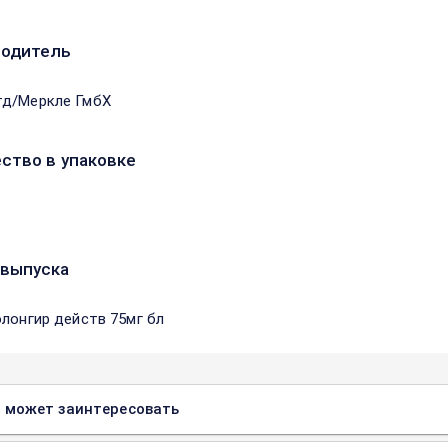
водитель
д/Меркле ГмбХ
ство в упаковке
выпуска
олонгир действ 75мг бл
 может заинтересовать