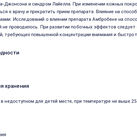
а-Джонсона и синдром Лайелла. При изменении кожных покро
ься к врачу и прекратить прием препарата. Влияние на спос
мами: Исследований о влиянии препарата Амбробене на спосо
й не проводилось. При развитии побочных эффектов следуе
й, требующих повышенной концентрации внимания и быстрот
одности
я хранения
 в недоступном для детей месте, при температуре не выше 25 
рия