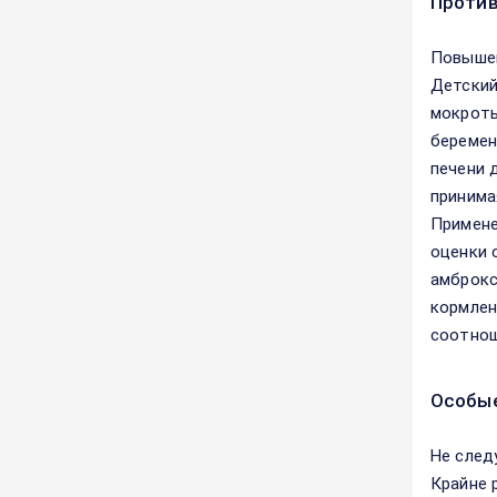
Против
Повышен
Детский
мокроты
беремен
печени 
принима
Примене
оценки 
амброкс
кормлен
соотнош
Особые
Не след
Крайне 