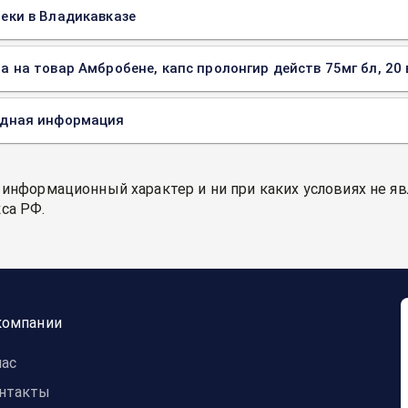
еки в Владикавказе
а на товар Амбробене, капс пролонгир действ 75мг бл, 20 
одная информация
 информационный характер и ни при каких условиях не я
са РФ.
компании
нас
нтакты