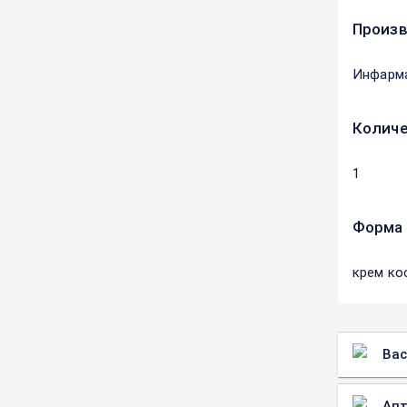
Произ
Инфарм
Количе
1
Форма 
крем ко
Вас
Апт