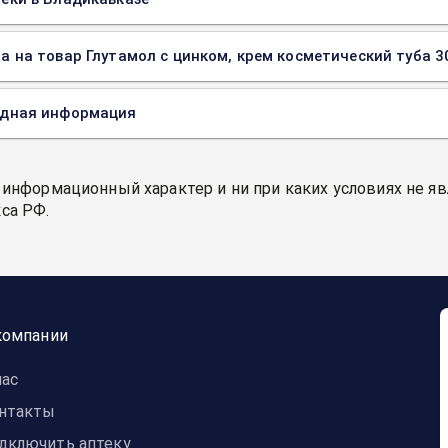
а на товар Глутамол с цинком, крем косметический туба 30
одная информация
 информационный характер и ни при каких условиях не я
са РФ.
компании
нас
нтакты
дключить аптеку