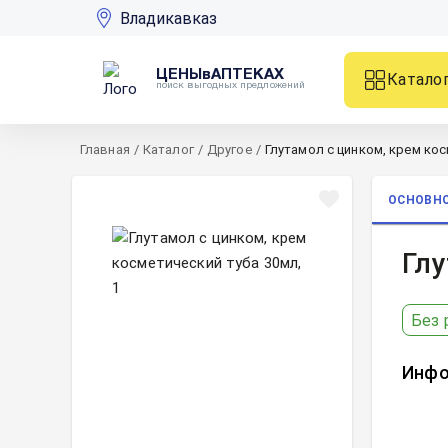
Владикавказ
ЦЕНЫвАПТЕКАХ
Катало
поиск выгодных предложений
Главная
/
Каталог
/
Другое
/
Глутамол с цинком, крем кос
ОСНОВН
Глу
Без 
Инфо