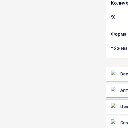
Количе
50
Форма 
тб жева
Вас
Апт
Цен
Св