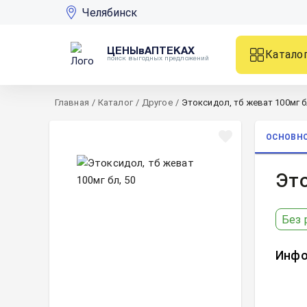
Челябинск
ЦЕНЫвАПТЕКАХ
Катало
поиск выгодных предложений
Главная
/
Каталог
/
Другое
/
Этоксидол, тб жеват 100мг б
ОСНОВН
Это
Без 
Инфо