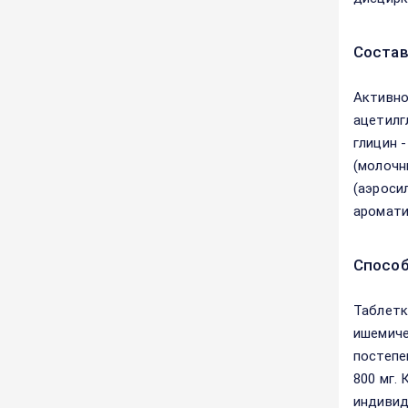
Соста
Активно
ацетилг
глицин -
(молочн
(аэросил
аромати
Способ
Таблетк
ишемиче
постепе
800 мг.
индивид