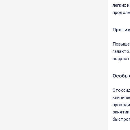
легких 
продолж
Против
Повышен
галакто
возраст
Особые
Этоксид
клиниче
проводи
занятии
быстрот