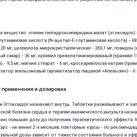
в
е вещество: этилметилгидроксипиридина малат (этоксидол) -
лутаминовая кислота (N-ацетил-Е-глутаминовая кислота) - 68 
 20 мг, целлюлоза микрокристаллическая - 260,1 мг, повидон (
ый сахар) - 36 мг, крахмал прежелатинизированный (крахмал 1
) - 9,5 мг, магния стеарат - 6 мг, кроскармеллоза натрия (прим
затор апельсиновый (ароматизатор пищевой «Апельсин») - 6 
 применения и дозировка
и Этоксидол назначают внутрь. Таблетки разжёвывают и зап
ской болезни сердца и терапии ишемического инсульта назнача
нно повышая дозу до получения терапевтического эффекта. Ма
 Курс - не менее 2-х месяцев, повторные курсы - по рекоменд
уальной дозы зависит от тяжести состояния больного и эфф