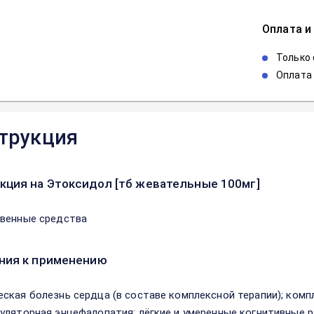
Оплата и
Только
Оплата 
трукция
кция на Этоксидол [тб жевательные 100мг]
венные средства
ния к применению
ская болезнь сердца (в составе комплексной терапии); комп
уляторная энцефалопатия; лёгкие и умеренные когнитивные р