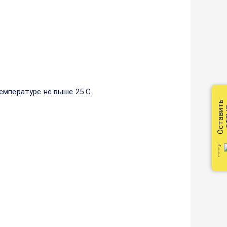
емпературе не выше 25 С.
Оставить
от