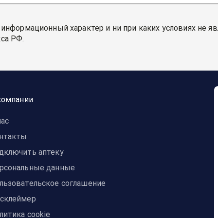
 информационный характер и ни при каких условиях не я
са РФ.
компании
нас
нтакты
дключить аптеку
рсональные данные
льзовательское соглашение
склеймер
литика cookie