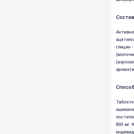
Соста
Активно
ацетилг
глицин -
(молочн
(аэросил
аромати
Способ
Таблетк
ишемиче
постепе
800 мг.
индивид