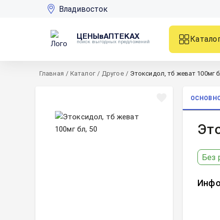
Владивосток
ЦЕНЫвАПТЕКАХ
Катало
поиск выгодных предложений
Главная
/
Каталог
/
Другое
/
Этоксидол, тб жеват 100мг б
ОСНОВН
Это
Без 
Инфо