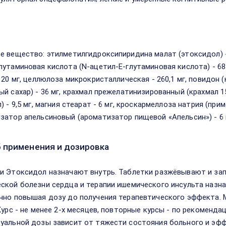
в
е вещество: этилметилгидроксипиридина малат (этоксидол) -
лутаминовая кислота (N-ацетил-Е-глутаминовая кислота) - 68 
 20 мг, целлюлоза микрокристаллическая - 260,1 мг, повидон (
ый сахар) - 36 мг, крахмал прежелатинизированный (крахмал 1
) - 9,5 мг, магния стеарат - 6 мг, кроскармеллоза натрия (прим
затор апельсиновый (ароматизатор пищевой «Апельсин») - 6 
 применения и дозировка
и Этоксидол назначают внутрь. Таблетки разжёвывают и зап
ской болезни сердца и терапии ишемического инсульта назнача
нно повышая дозу до получения терапевтического эффекта. Ма
 Курс - не менее 2-х месяцев, повторные курсы - по рекоменд
уальной дозы зависит от тяжести состояния больного и эфф