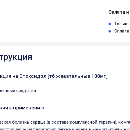
Оплата и
Только
Оплата 
трукция
кция на Этоксидол [тб жевательные 100мг]
венные средства
ния к применению
ская болезнь сердца (в составе комплексной терапии); комп
уляторная энцефалопатия; лёгкие и умеренные когнитивные р