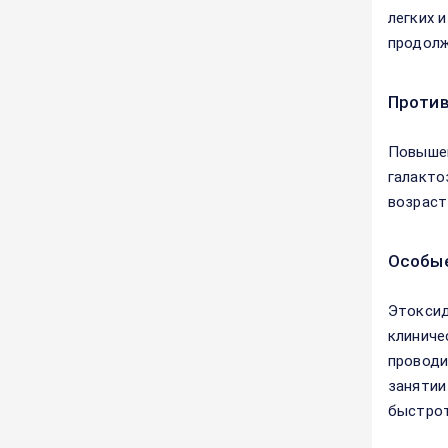
легких 
продолж
Против
Повышен
галакто
возраст
Особые
Этоксид
клиниче
проводи
занятии
быстрот