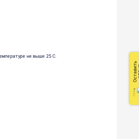
емпературе не выше 25 С.
Оставить
от