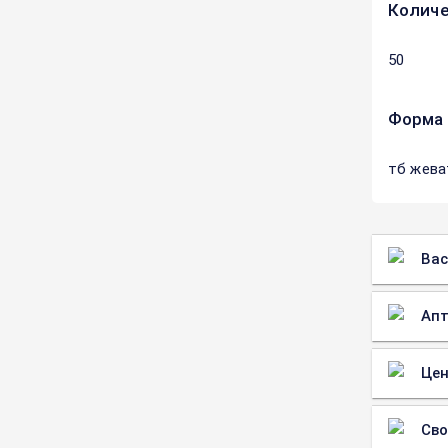
Количе
50
Форма 
тб жева
Вас
Апт
Цен
Св