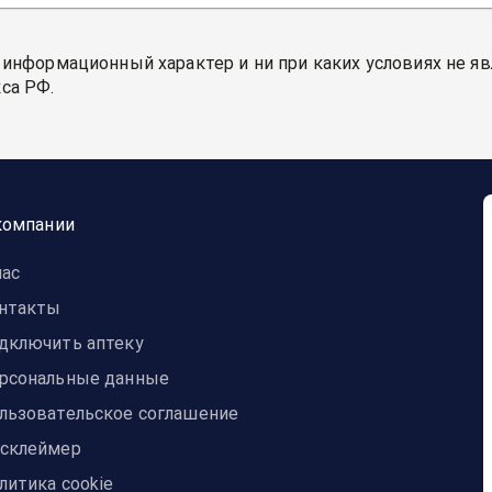
 информационный характер и ни при каких условиях не я
са РФ.
компании
нас
нтакты
дключить аптеку
рсональные данные
льзовательское соглашение
склеймер
литика cookie