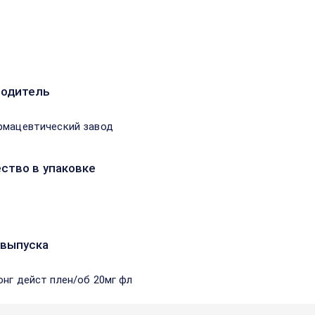
водитель
рмацевтический завод
ство в упаковке
выпуска
онг дейст плен/об 20мг фл