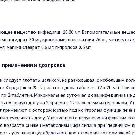
в
ющее вещество: нифедипин 20,00 мг. Вспомогательные вещест
 моногидрат 30 мг; кроскармеллоза натрия 26 мг; метилметакри
мг; магния стеарат 0,6 мг; гипролоза 0,5 мг.
 применения и дозировка
и следует глотать целиком, не разжевывая, с небольшим ко
та Кордафлекс® - 2 раза по одной таблетке (2 х 20 мг). Пр
з по 2 таблетки. Максимальная суточная доза нифедипина не
ть суточную дозу на 2 приема с 12-часовыми интервалами. У
т применяют с осторожностью под контролем функции печени
имо уменьшить дозу. У пациентов с нарушениями функции поч
о возраста снижен метаболизм нифедипина при "первичном п
ость ухудшения церебрального кровотока из-за возможной р