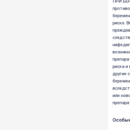
ПРИ БЕР
противо
беремен
риске. 
преждев
следств
нифедип
возникн
препара
риска и
другие 
беремен
вследст
или нов
препара
Особые