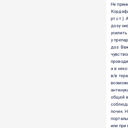
Не прин
Кордафл
рт.ст.)
дозу ни
усилить
у препа
доз. Ва
чувство
проводи
а в нек
в/в тер
возможн
антинук
общей а
соблюда
почек. 
порталь
или при