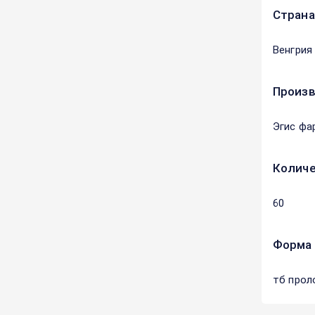
Страна
Венгрия
Произ
Эгис фа
Количе
60
Форма 
тб прол