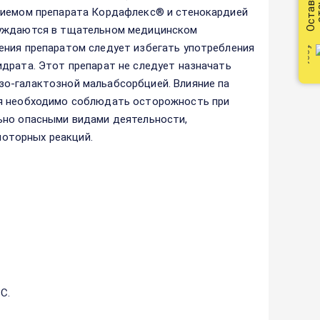
Оставить
от
приемом препарата Кордафлекс® и стенокардией
нуждаются в тщательном медицинском
ения препаратом следует избегать употребления
драта. Этот препарат не следует назначать
о-галактозной мальабсорбцией. Влияние па
ия необходимо соблюдать осторожность при
ьно опасными видами деятельности,
оторных реакций.
С.