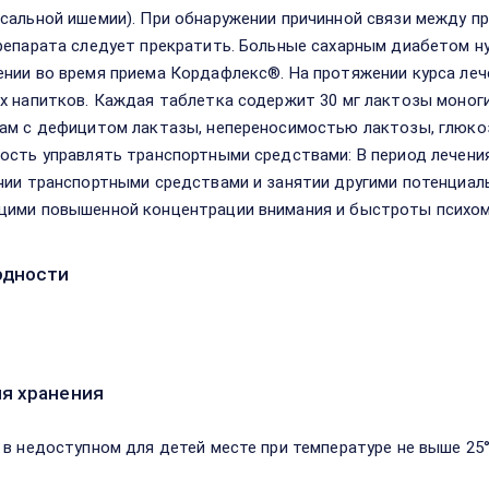
сальной ишемии). При обнаружении причинной связи между 
репарата следует прекратить. Больные сахарным диабетом 
нии во время приема Кордафлекс®. На протяжении курса леч
х напитков. Каждая таблетка содержит 30 мг лактозы моноги
ам с дефицитом лактазы, непереносимостью лактозы, глюкоз
ость управлять транспортными средствами: В период лечен
нии транспортными средствами и занятии другими потенциал
ими повышенной концентрации внимания и быстроты психом
одности
я хранения
 в недоступном для детей месте при температуре не выше 25°