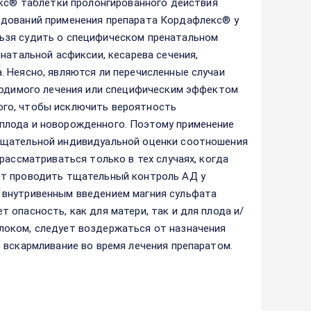
с® таблетки пролонгированного действия
едований применения препарата Кордафлекс® у
ьзя судить о специфическом пренатальном
натальной асфиксии, кесарева сечения,
 Неясно, являются ли перечисленные случаи
оводимого лечения или специфическим эффектом
ого, чтобы исключить вероятность
плода и новорожденного. Поэтому применение
тщательной индивидуальной оценки соотношения
рассматриваться только в тех случаях, когда
ет проводить тщательный контроль АД у
 внутривенным введением магния сульфата
опасность, как для матери, так и для плода и/
локом, следует воздержаться от назначения
 вскармливание во время лечения препаратом.