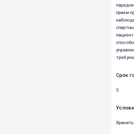
парадок
прием п
наблюде
спиртны
пациент
способн
управле
требующ
Срок г
5
Услови
Хранить