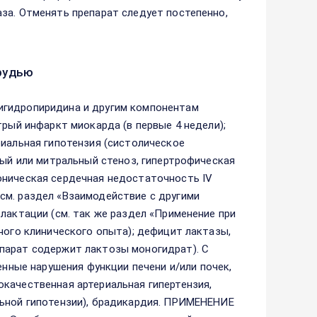
за. Отменять препарат следует постепенно,
рудью
игидропиридина и другим компонентам
трый инфаркт миокарда (в первые 4 недели);
риальная гипотензия (систолическое
ный или митральный стеноз, гипертрофическая
оническая сердечная недостаточность IV
см. раздел «Взаимодействие с другими
лактации (см. так же раздел «Применение при
ного клинического опыта); дефицит лактазы,
парат содержит лактозы моногидрат). С
ые нарушения функции печени и/или почек,
качественная артериальная гипертензия,
льной гипотензии), брадикардия. ПРИМЕНЕНИЕ