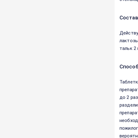
Соста
Действу
лактозы
тальк 2 
Способ
Таблетк
препара
до 2 ра
раздели
препара
необход
пожилог
вероятн