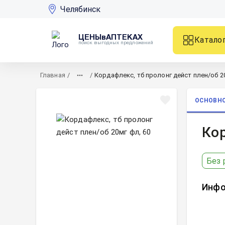
Челябинск
ЦЕНЫвАПТЕКАХ
Катало
поиск выгодных предложений
Главная
/
/
Кордафлекс, тб пролонг дейст плен/об 20
ОСНОВН
Кор
Без 
Инфо