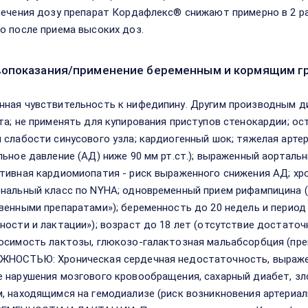
лечения дозу препарат Кордафлекс® снижают примерно в 2 ра
о после приема высоких доз.
опоказания/применение беременным и кормящим г
ная чувствительность к нифедипину. Другим производным д
та; не применять для купирования приступов стенокардии; ос
 слабости синусового узла; кардиогенный шок; тяжелая арте
льное давление (АД) ниже 90 мм рт.ст.); выраженный аорталь
тивная кардиомиопатия - риск выраженного снижения АД; хр
нальный класс по NYНА; одновременный прием рифампицина (
венными препаратами»); беременность до 20 недель и период 
ности и лактации»); возраст до 18 лет (отсутствие достаточ
осимость лактозы, глюкозо-галактозная мальабсорбция (пре
НОСТЬЮ: Хроническая сердечная недостаточность, выраженн
 нарушения мозгового кровообращения, сахарный диабет, зло
, находящимся на гемодиализе (риск возникновения артериа