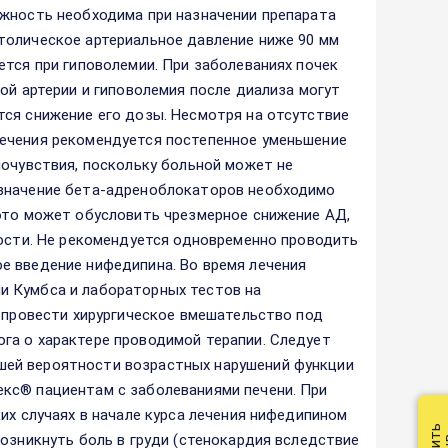
ожность необходима при назначении препарата
толическое артериальное давление ниже 90 мм
ется при гиповолемии. При заболеваниях почек
ой артерии и гиповолемия после диализа могут
ся снижение его дозы. Несмотря на отсутствие
лечения рекомендуется постепенное уменьшение
мочувствия, поскольку больной может не
азначение бета-адреноблокаторов необходимо
 это может обусловить чрезмерное снижение АД,
ности. Не рекомендуется одновременно проводить
е введение нифедипина. Во время лечения
и Кумбса и лабораторных тестов на
я провести хирургическое вмешательство под
га о характере проводимой терапии. Следует
шей вероятности возрастных нарушений функции
кс® пациентам с заболеваниями печени. При
их случаях в начале курса лечения нифедипином
возникнуть боль в груди (стенокардия вследствие