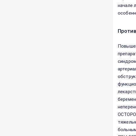
начале 
особенн
Против
Повышен
препара
синдром
артериа
обструк
функцио
лекарст
беремен
неперен
ОСТОРОЖ
тяжелые
больным