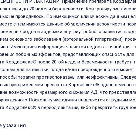
ЕМЕННОСТИ И ЛАКТАЦИИ: Применение препарата Кордафлек
показаны до 20 недели беременности. Контролируемых иссл
ных не проводилось. По имеющимся клиническим данным нел
Вместе с тем имеются данные об увеличении вероятности пери
ременных родов и задержки внутриутробного развития плода.
ием основного заболевания (артериальной гипертензии), пр
ина. Имеющаяся информация является недостаточной для т
овения побочных эффектов, представляющих опасность для 
та Кордафлекс® после 20-ой недели беременности требует 
 пользы для пациентки, плода и/или новорожденного и может 
способы терапии противопоказаны или неэффективны. Следу
ных при применении препарата Кордафлекс® одновременно с
вие возможности чрезмерного снижения АД, что представляет 
орожденного Поскольку нифедипин выделяется с грудным мо
та Кордафлекс® в период лактации, либо прекратить грудное
 указания