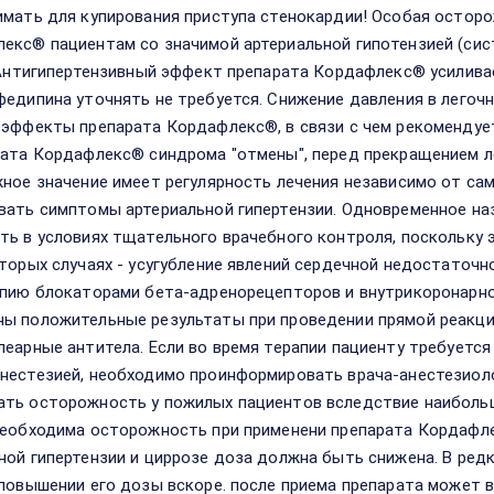
имать для купирования приступа стенокардии! Особая остор
екс® пациентам со значимой артериальной гипотензией (сис
. Антигипертензивный эффект препарата Кордафлекс® усилива
федипина уточнять не требуется. Снижение давления в легочн
 эффекты препарата Кордафлекс®, в связи с чем рекомендует
рата Кордафлекс® синдрома "отмены", перед прекращением 
жное значение имеет регулярность лечения независимо от са
вать симптомы артериальной гипертензии. Одновременное н
ть в условиях тщательного врачебного контроля, поскольку
оторых случаях - усугубление явлений сердечной недостаточ
апию блокаторами бета-адренорецепторов и внутрикоронарно
ы положительные результаты при проведении прямой реакци
леарные антитела. Если во время терапии пациенту требуетс
нестезией, необходимо проинформировать врача-анестезиоло
ть осторожность у пожилых пациентов вследствие наиболь
Необходима осторожность при применени препарата Кордафле
ной гипертензии и циррозе доза должна быть снижена. В редк
 повышении его дозы вскоре. после приема препарата может 