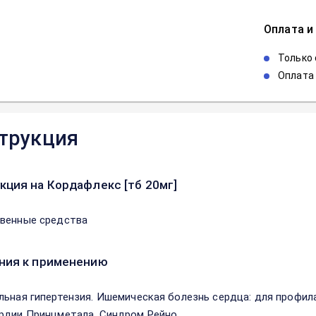
Оплата и
Только
Оплата 
трукция
кция на Кордафлекс [тб 20мг]
венные средства
ния к применению
льная гипертензия. Ишемическая болезнь сердца: для профилак
рдии Принцметала. Синдром Рейно.