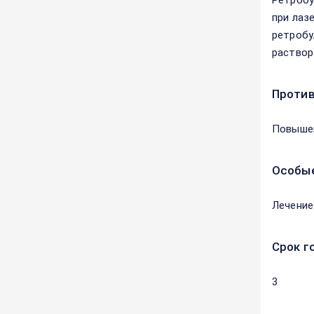
Ретробу
при лаз
ретробул
раствора
Против
Повышен
Особые
Лечение
Срок г
3