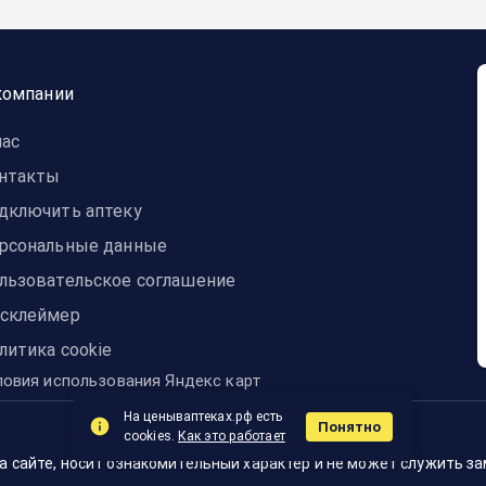
компании
нас
нтакты
дключить аптеку
рсональные данные
льзовательское соглашение
склеймер
литика cookie
ловия использования Яндекс карт
На ценываптеках.рф есть
Понятно
© 2014-2024 ЦЕНЫвАПТЕКАХ
cookies.
Как это работает
 сайте, носит ознакомительный характер и не может служить з