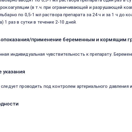
льбарно вводят по 0,5-1 мл раствора препарата один раз в с
ерокоагуляции (в т.ч. при ограничивающей и разрушающей коа
ьбарно по 0,5-1 мл раствора препарата за 24 ч и за 1 ч до коа
) 1 раз в сутки в течение 2-10 дней.
опоказания/применение беременным и кормящим г
ная индивидуальная чувствительность к препарату. Беременн
 указания
 следует проводить под контролем артериального давления 
одности