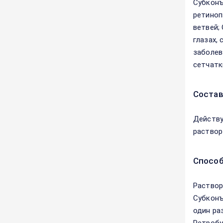
Субконъ
ретиноп
ветвей;
глазах,
заболев
сетчатк
Соста
Действу
раствор
Способ
Раствор
Субконъ
один ра