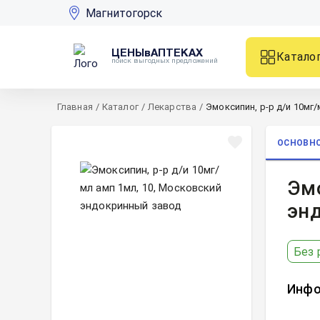
Магнитогорск
ЦЕНЫвАПТЕКАХ
Катало
поиск выгодных предложений
Главная
/
Каталог
/
Лекарства
/
Эмоксипин, р-р д/и 10мг/
ОСНОВН
Эмо
эн
Без 
Инфо