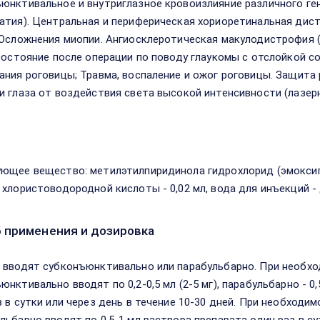
юнктивальное и внутриглазное кровоизлияние различного гене
атия). Центральная и периферическая хориоретинальная дист
 Осложнения миопии. Ангиосклеротическая макулодистрофия 
 состояние после операции по поводу глаукомы с отслойкой 
ания роговицы; Травма, воспаление и ожог роговицы. Защита 
и глаза от воздействия света высокой интенсивности (лазерн
в
ющее вещество: метилэтилпиридинола гидрохлорид (эмоксипин
 хлористоводородной кислоты - 0,02 мл, вода для инъекций - 
 применения и дозировка
 вводят субконъюнктивально или парабульбарно. При необх
юнктивально вводят по 0,2-0,5 мл (2-5 мг), парабульбарно - 0
з в сутки или через день в течение 10-30 дней. При необходим