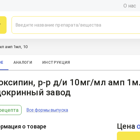
О нас
г
мл амп 1мл, 10
ОЕ
АНАЛОГИ
ИНСТРУКЦИЯ
ксипин, р-р д/и 10мг/мл амп 1м
докринный завод
рецепта
Все формы выпуска
Цена
рмация о товаре