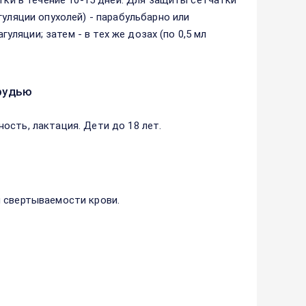
утки в течение 10-15 дней. Для защиты сетчатки
гуляции опухолей) - парабульбарно или
гуляции; затем - в тех же дозах (по 0,5 мл
рудью
ость, лактация. Дети до 18 лет.
и свертываемости крови.