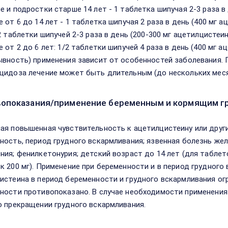
е и подростки старше 14 лет - 1 таблетка шипучая 2-3 раза в 
 от 6 до 14 лет - 1 таблетка шипучая 2 раза в день (400 мг а
2 таблетки шипучей 2-3 раза в день (200-300 мг ацетилцистеи
е от 2 до 6 лет: 1/2 таблетки шипучей 4 раза в день (400 мг 
ывность) применения зависит от особенностей заболевания. 
цидоза лечение может быть длительным (до нескольких меся
опоказания/применение беременным и кормящим г
ая повышенная чувствительность к ацетилцистеину или друг
ность, период грудного вскармливания; язвенная болезнь же
ния; фенилкетонурия; детский возраст до 14 лет (для таблето
к 200 мг). Применение при беременности и в период грудного
истеина в период беременности и грудного вскармливания ог
ности противопоказано. В случае необходимости применения
о прекращении грудного вскармливания.