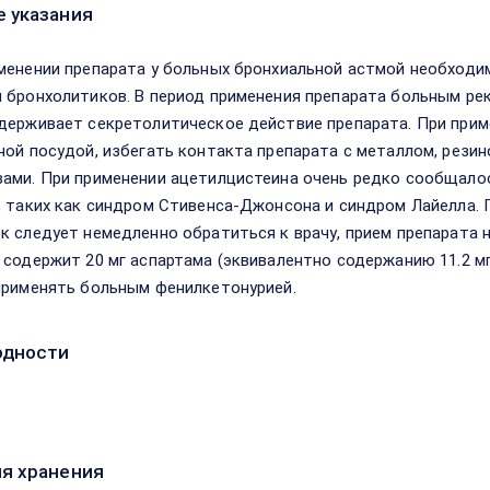
 указания
менении препарата у больных бронхиальной астмой необходи
 бронхолитиков. В период применения препарата больным ре
держивает секретолитическое действие препарата. При прим
ной посудой, избегать контакта препарата с металлом, рези
ами. При применении ацетилцистеина очень редко сообщалос
, таких как синдром Стивенса-Джонсона и синдром Лайелла. 
к следует немедленно обратиться к врачу, прием препарата
 содержит 20 мг аспартама (эквивалентно содержанию 11.2 мг
применять больным фенилкетонурией.
одности
я хранения