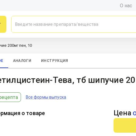
О нас
г
чие 200мг пен, 10
ОЕ
АНАЛОГИ
ИНСТРУКЦИЯ
тилцистеин-Тева, тб шипучие 20
рецепта
Все формы выпуска
Цена
рмация о товаре