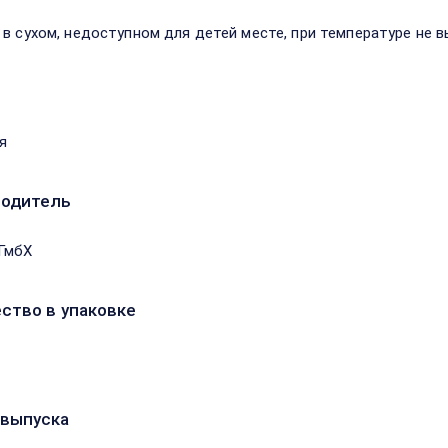
 в сухом, недоступном для детей месте, при температуре не в
я
водитель
ГмбХ
ство в упаковке
выпуска