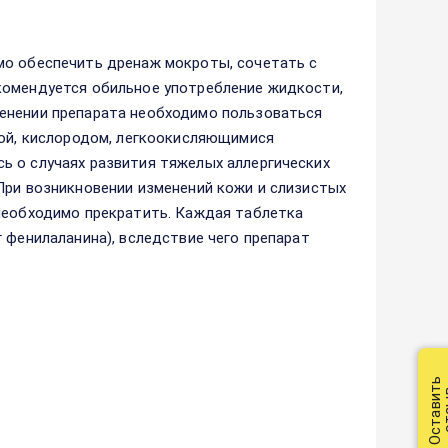
мо обеспечить дренаж мокроты, сочетать с
комендуется обильное употребление жидкости,
енении препарата необходимо пользоваться
ной, кислородом, легкоокисляющимися
ь о случаях развития тяжелых аллергических
При возникновении изменений кожи и слизистых
 необходимо прекратить. Каждая таблетка
 фенилаланина), вследствие чего препарат
Оставить
от