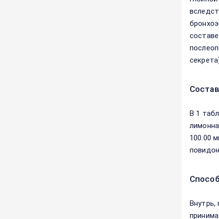
вследст
бронхоэ
составе
послеоп
секрета
Соста
В 1 таб
лимонна
100.00 м
повидон 
Способ
Внутрь,
принима