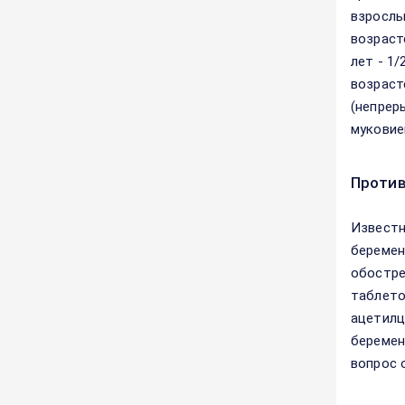
взрослы
возрасте
лет - 1/
возраст
(непрер
муковие
Против
Известн
беремен
обостре
таблето
ацетилц
беремен
вопрос 