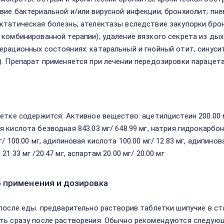
вие бактериальной и/или вирусной инфекции; бронхиолит; пне
ктатическая болезнь; ателектазы вследствие закупорки брон
 комбинированной терапии); удаление вязкого секрета из ды
ерационных состояниях: катаральный и гнойный отит, синусит
). Препарат применяется при лечении передозировки параце
в
летке содержится: Активное вещество: ацетилцистеин 200.00 
я кислота безводная 843.03 мг/ 648.99 мг, натрия гидрокарбон
г/ 100.00 мг, адипиновая кислота 100.00 мг/ 12.83 мг, адипино
21.33 мг /20.47 мг, аспартам 20.00 мг/ 20.00 мг
 применения и дозировка
 после еды. предварительно растворив таблетки шипучие в ст
ть сразу после растворения. Обычно рекомендуются следующ