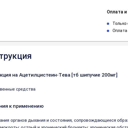
Оплата и
Только
Оплата 
трукция
кция на Ацетилцистеин-Тева [тб шипучие 200мг]
венные средства
ния к применению
ания органов дыхания и состояния, сопровождающиеся обра
 мокроты: острый и хронический бронхиты; хроническая обстр