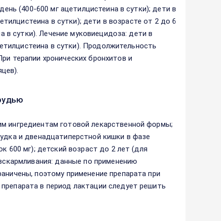
день (400-600 мг ацетилцистеина в сутки); дети в
цетилцистеина в сутки); дети в возрасте от 2 до 6
на в сутки). Лечение муковиецидоза: дети в
ацетилцистеина в сутки). Продолжительность
При терапии хронических бронхитов и
цев).
рудью
им ингредиентам готовой лекарственной формы;
лудка и двенадцатиперстной кишки в фазе
к 600 мг); детский возраст до 2 лет (для
 вскармливания: данные по применению
раничены, поэтому применение препарата при
 препарата в период лактации следует решить