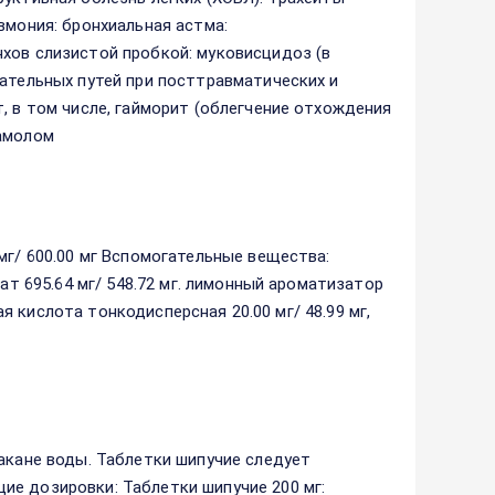
вмония: бронхиальная астма:
хов слизистой пробкой: муковисцидоз (в
хательных путей при посттравматических и
, в том числе, гайморит (облегчение отхождения
тамолом
мг/ 600.00 мг Вспомогательные вещества:
ат 695.64 мг/ 548.72 мг. лимонный ароматизатор
вая кислота тонкодисперсная 20.00 мг/ 48.99 мг,
акане воды. Таблетки шипучие следует
ие дозировки: Таблетки шипучие 200 мг: