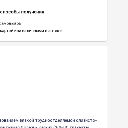
 способы получения
 самовывоз
картой или наличными в аптеке
зованием вязкой трудноотделяемой слизисто-
уктивная болезнь легких (ХОБЛ): трахеиты