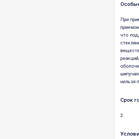
Особые
При при
приемом
что под
стеклян
веществ
реакций
оболоче
шипучая
нельзя 
Срок г
2
Услови