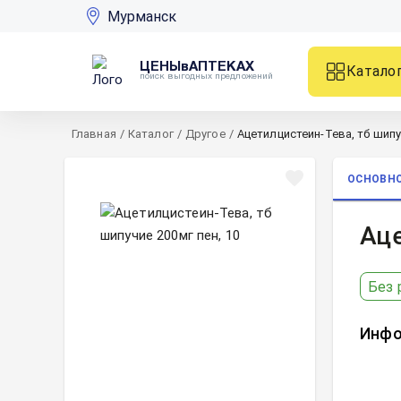
Мурманск
ЦЕНЫвАПТЕКАХ
Катало
поиск выгодных предложений
Главная
/
Каталог
/
Другое
/
Ацетилцистеин-Тева, тб шипу
ОСНОВН
Аце
Без 
Инфо