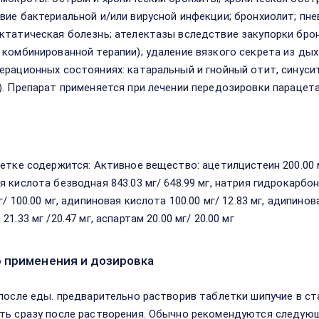
вие бактериальной и/или вирусной инфекции; бронхиолит; пне
ктатическая болезнь; ателектазы вследствие закупорки брон
 комбинированной терапии); удаление вязкого секрета из ды
ерационных состояниях: катаральный и гнойный отит, синусит
). Препарат применяется при лечении передозировки параце
в
летке содержится: Активное вещество: ацетилцистеин 200.00 
я кислота безводная 843.03 мг/ 648.99 мг, натрия гидрокарбон
г/ 100.00 мг, адипиновая кислота 100.00 мг/ 12.83 мг, адипино
21.33 мг /20.47 мг, аспартам 20.00 мг/ 20.00 мг
 применения и дозировка
 после еды. предварительно растворив таблетки шипучие в ст
ть сразу после растворения. Обычно рекомендуются следующ