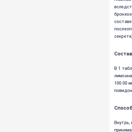
вследст
бронхоэ
составе
послеоп
секрета
Соста
В 1 таб
лимонна
100.00 м
повидон 
Способ
Внутрь,
принима