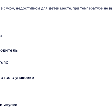
 в сухом, недоступном для детей месте, при температуре не в
я
водитель
ГмбХ
ство в упаковке
выпуска