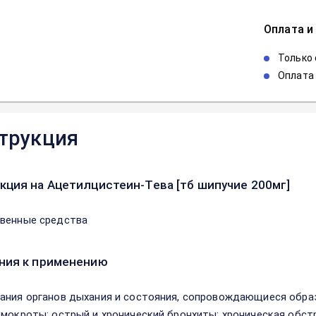
Оплата и
Только
Оплата 
трукция
кция на Ацетилцистеин-Тева [тб шипучие 200мг]
венные средства
ния к применению
ания органов дыхания и состояния, сопровождающиеся обра
 мокроты: острый и хронический бронхиты; хроническая обстр