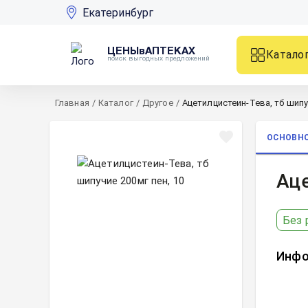
Екатеринбург
ЦЕНЫвАПТЕКАХ
Катало
поиск выгодных предложений
Главная
/
Каталог
/
Другое
/
Ацетилцистеин-Тева, тб шипу
ОСНОВН
Аце
Без 
Инфо