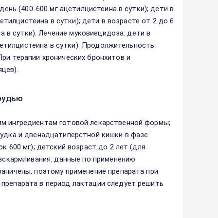
день (400-600 мг ацетилцистеина в сутки); дети в
цетилцистеина в сутки); дети в возрасте от 2 до 6
на в сутки). Лечение муковиецидоза: дети в
ацетилцистеина в сутки). Продолжительность
При терапии хронических бронхитов и
цев).
рудью
им ингредиентам готовой лекарственной формы;
лудка и двенадцатиперстной кишки в фазе
к 600 мг); детский возраст до 2 лет (для
 вскармливания: данные по применению
раничены, поэтому применение препарата при
 препарата в период лактации следует решить