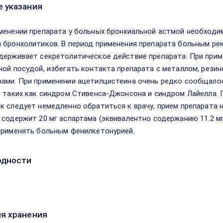
 указания
менении препарата у больных бронхиальной астмой необходи
 бронхолитиков. В период применения препарата больным ре
держивает секретолитическое действие препарата. При прим
ной посудой, избегать контакта препарата с металлом, рези
ами. При применении ацетилцистеина очень редко сообщалос
, таких как синдром Стивенса-Джонсона и синдром Лайелла. 
к следует немедленно обратиться к врачу, прием препарата
 содержит 20 мг аспартама (эквивалентно содержанию 11.2 мг
применять больным фенилкетонурией.
одности
я хранения