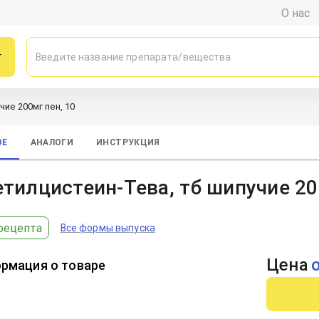
О нас
г
чие 200мг пен, 10
ОЕ
АНАЛОГИ
ИНСТРУКЦИЯ
тилцистеин-Тева, тб шипучие 20
рецепта
Все формы выпуска
Цена
рмация о товаре