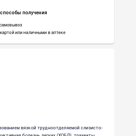
 способы получения
 самовывоз
картой или наличными в аптеке
зованием вязкой трудноотделяемой слизисто-
уктивная болезнь легких (ХОБЛ): трахеиты