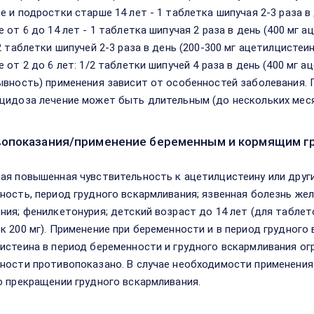
е и подростки старше 14 лет - 1 таблетка шипучая 2-3 раза в 
 от 6 до 14 лет - 1 таблетка шипучая 2 раза в день (400 мг а
2 таблетки шипучей 2-3 раза в день (200-300 мг ацетилцистеи
е от 2 до 6 лет: 1/2 таблетки шипучей 4 раза в день (400 мг 
ывность) применения зависит от особенностей заболевания. 
цидоза лечение может быть длительным (до нескольких меся
опоказания/применение беременным и кормящим г
ая повышенная чувствительность к ацетилцистеину или друг
ность, период грудного вскармливания; язвенная болезнь же
ния; фенилкетонурия; детский возраст до 14 лет (для таблето
к 200 мг). Применение при беременности и в период грудного
истеина в период беременности и грудного вскармливания ог
ности противопоказано. В случае необходимости применения
о прекращении грудного вскармливания.