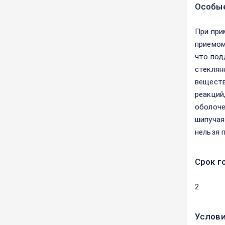
Особые
При при
приемом
что под
стеклян
веществ
реакций
оболоче
шипучая
нельзя 
Срок г
2
Услови