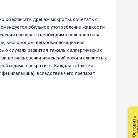
мо обеспечить дренаж мокроты, сочетать с
комендуется обильное употребление жидкости,
енении препарата необходимо пользоваться
ной, кислородом, легкоокисляющимися
ь о случаях развития тяжелых аллергических
При возникновении изменений кожи и слизистых
 необходимо прекратить. Каждая таблетка
 фенилаланина), вследствие чего препарат
Оставить
от