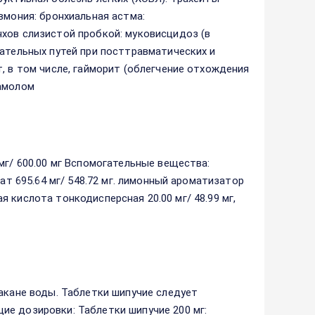
вмония: бронхиальная астма:
хов слизистой пробкой: муковисцидоз (в
хательных путей при посттравматических и
, в том числе, гайморит (облегчение отхождения
тамолом
мг/ 600.00 мг Вспомогательные вещества:
ат 695.64 мг/ 548.72 мг. лимонный ароматизатор
вая кислота тонкодисперсная 20.00 мг/ 48.99 мг,
акане воды. Таблетки шипучие следует
ие дозировки: Таблетки шипучие 200 мг: