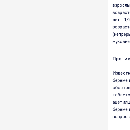
взрослы
возрасте
лет - 1/
возраст
(непрер
муковие
Против
Известн
беремен
обостре
таблето
ацетилц
беремен
вопрос 