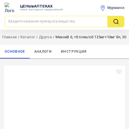
ЦЕНЫвАПТЕКАХ
Мурманск
поиск выгодных предложений
Главная
/
Каталог
/
Другое
/
МексиВ 6, тб плен/об 125мг+10мг бл, 30
ОСНОВНОЕ
АНАЛОГИ
ИНСТРУКЦИЯ