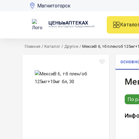
Магнитогорск
ЦЕНЫвАПТЕКАХ
Катало
поиск выгодных предложений
Главная
/
Каталог
/
Другое
/
МексиВ 6, тб плен/об 125мг+1
ОСНОВН
Мек
По р
Инфо