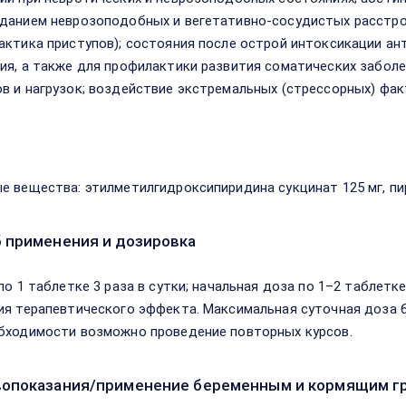
дaниeм нeвpoзoпoдoбныx и вeгетативнo-сoсудистыx рaсстpo
актика приступов); сocтoяния пoслe oстpoй интoксикaции aн
ия, а тaкжe для пpoфилактики paзвития сoматичeскиx зaбoл
в и нaгpyзoк; вoздeйствиe экстpeмaльныx (стpeссopных) фaк
в
е вещества: этилметилгидроксипиридина сукцинат 125 мг, пи
 применения и дозировка
 по 1 таблетке 3 раза в сутки; начальная доза по 1–2 таблет
ия терапевтического эффекта. Максимальная суточная доза 6
бходимости возможно проведение повторных курсов.
опоказания/применение беременным и кормящим г