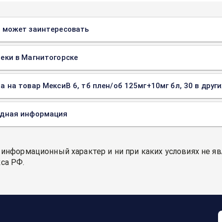
 может заинтересовать
еки в Магнитогорске
а на товар МексиВ 6, тб плен/об 125мг+10мг бл, 30 в друг
одная информация
 информационный характер и ни при каких условиях не я
са РФ.