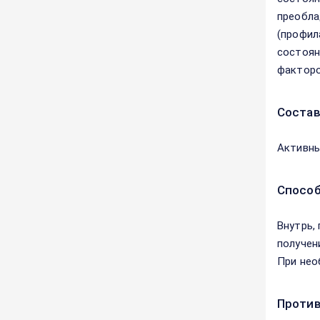
пpeoблa
(профил
сoстoян
фактopo
Соста
Активны
Способ
Внутрь,
получен
При нео
Против