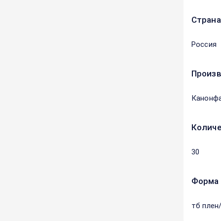
Страна
Россия
Произ
Канонф
Количе
30
Форма 
тб плен