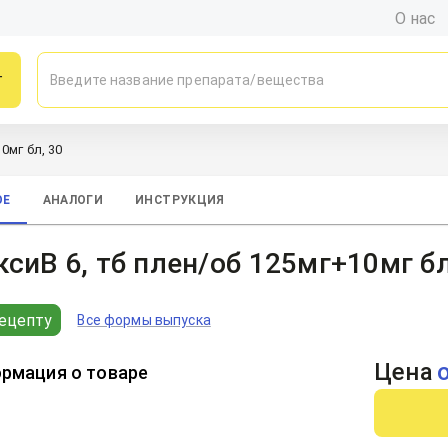
О нас
г
0мг бл, 30
ОЕ
АНАЛОГИ
ИНСТРУКЦИЯ
сиВ 6, тб плен/об 125мг+10мг бл
ецепту
Все формы выпуска
Цена
рмация о товаре