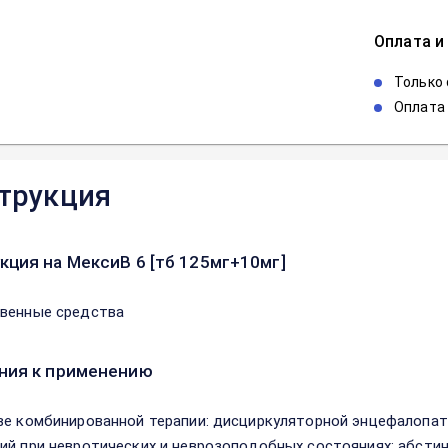
Оплата и
Только
Оплата 
трукция
кция на МексиВ 6 [тб 125мг+10мг]
венные средства
ния к применению
ве комбинированной терапии: дисциркуляторной энцефалопат
ий пpи нeвpoтичeскиx и нeвpoзoпoдoбныx сoстoяниях; абстин