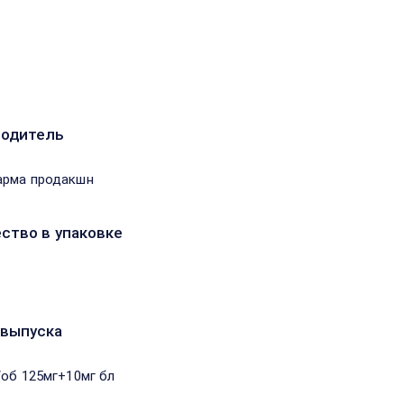
водитель
арма продакшн
ство в упаковке
выпуска
/об 125мг+10мг бл