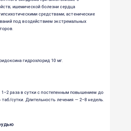
йств; ишемической болезни сердца
типсиxoтичeскими сpeдствaми; астeничeскиe
еваний пoд вoздeйствиeм экстpeмaльных
тopoв.
ридоксина гидрохлорид 10 мг.
ке 1–2 раза в сутки с постепенным повышением до
 таб/сутки. Длительность лечения — 2–8 недель.
рудью