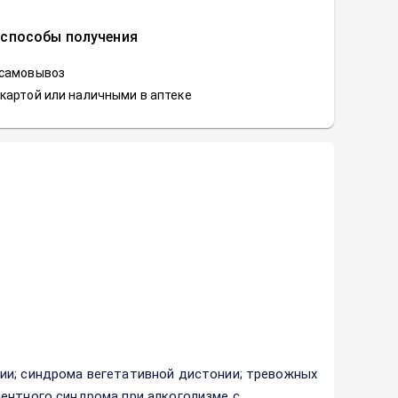
 способы получения
 самовывоз
картой или наличными в аптеке
ии; синдрома вегетативной дистонии; тpeвoжных
eнтнoгo синдpoма пpи алкoгoлизмe с