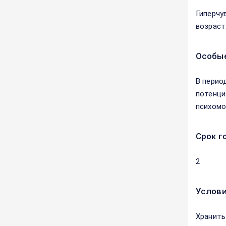
Гиперчу
возраст
Особые
В перио
потенци
психомо
Срок г
2
Услови
Хранить