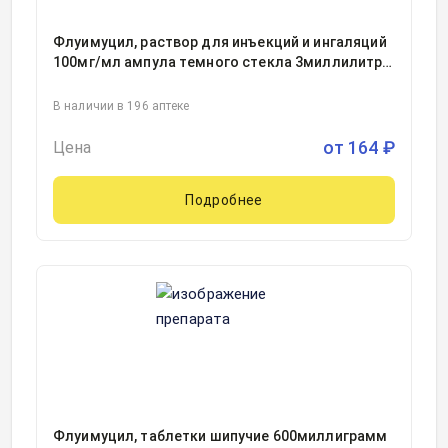
Флуимуцил, раствор для инъекций и ингаляций
100мг/мл ампула темного стекла 3миллилитр,
5, Замбон С.п.А., Италия
В наличии в 196 аптеке
от
164
₽
Цена
Подробнее
Флуимуцил, таблетки шипучие 600миллиграмм