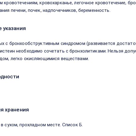
м кровотечениям, кровохарканье, легочное кровотечение, бро
ания печени, почек, надпочечников, беременность.
 указания
ых с бронхообструктивным синдромом (развивается достаточ
истеин необходимо сочетать с бронхолитиками. Нельзя допус
дом, легко окисляющимися веществами.
одности
я хранения
 в сухом, прохладном месте. Список Б.