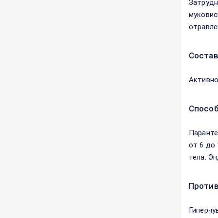
Затрудн
муковис
отравле
Соста
Активно
Способ
Паранте
от 6 до
тела. Э
Против
Гиперчу