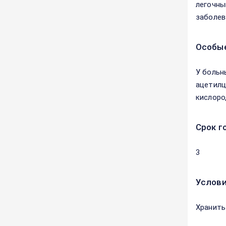
легочны
заболев
Особые
У больн
ацетилц
кислоро
Срок г
3
Услови
Хранить