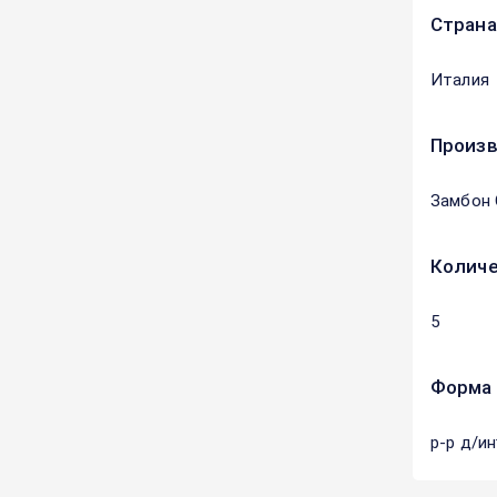
Страна
Италия
Произ
Замбон С
Количе
5
Форма 
р-р д/и