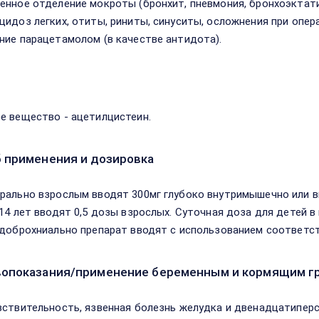
енное отделение мокроты (бронхит, пневмония, бронхоэктати
цидоз легких, отиты, риниты, синуситы, осложнения при опер
ние парацетамолом (в качестве антидота).
в
е вещество - ацетилцистеин.
 применения и дозировка
рально взрослым вводят 300мг глубоко внутримышечно или вн
 14 лет вводят 0,5 дозы взрослых. Суточная доза для детей в
ндоброхниально препарат вводят с использованием соответс
опоказания/применение беременным и кормящим г
вствительность, язвенная болезнь желудка и двенадцатиперс