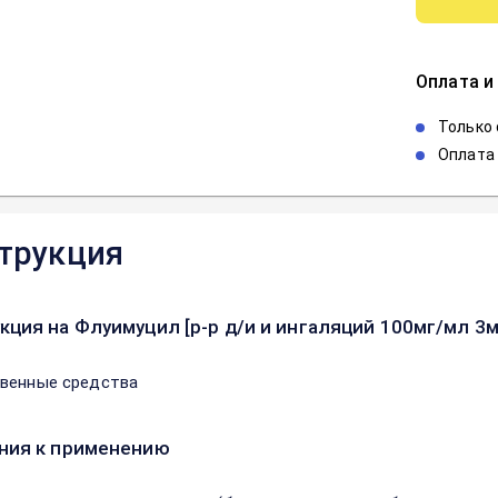
Оплата и
Только
Оплата 
трукция
кция на Флуимуцил [р-р д/и и ингаляций 100мг/мл 3м
венные средства
ния к применению