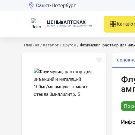
Санкт-Петербург
ЦЕНЫвАПТЕКАХ
Катало
поиск выгодных предложений
Главная
/
Каталог
/
Другое
/
Флуимуцил, раствор для инъе
ОСНОВН
Флу
амп
По р
Инфо