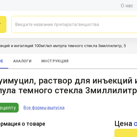
О нас
г
кций и ингаляций 100мг/мл ампула темного стекла 3миллилитр, 5
ОЕ
АНАЛОГИ
ИНСТРУКЦИЯ
имуцил, раствор для инъекций 
ула темного стекла 3миллилитр
ецепту
Все формы выпуска
Цена
рмация о товаре