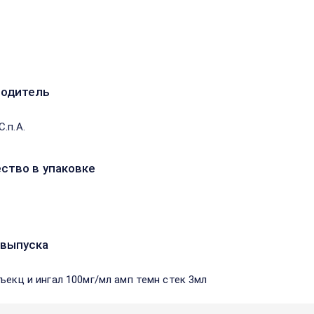
водитель
.п.А.
ство в упаковке
выпуска
нъекц и ингал 100мг/мл амп темн стек 3мл