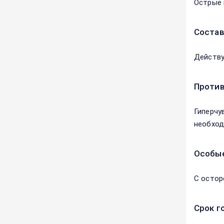
Острые 
Соста
Действу
Против
Гиперчу
необход
Особые
С остор
Срок г