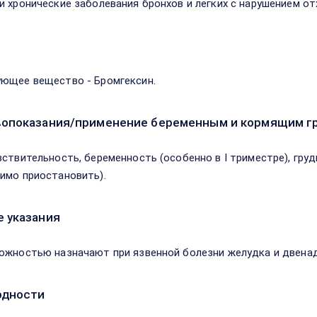
и хронические заболевания бронхов и легких с нарушением о
в
ющее вещество - Бромгексин.
опоказания/применение беременным и кормящим г
вствительность, беременность (особенно в I триместре), гру
имо приостановить).
 указания
ожностью назначают при язвенной болезни желудка и двена
одности