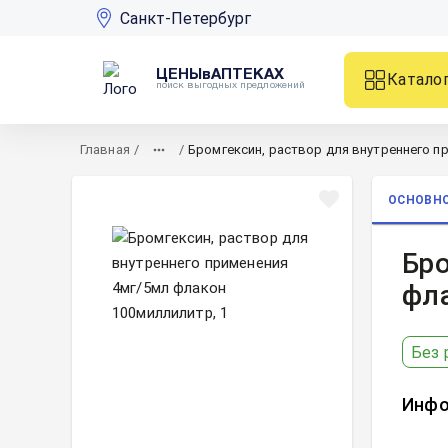
Санкт-Петербург
ЦЕНЫвАПТЕКАХ
Катало
поиск выгодных предложений
Главная
/
/
Бромгексин, раствор для внутреннего п
ОСНОВН
Бро
фл
Без 
Инфо