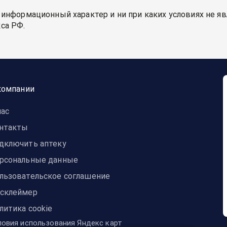
 информационный характер и ни при каких условиях не я
са РФ.
компании
нас
нтакты
дключить аптеку
рсональные данные
льзовательское соглашение
склеймер
литика cookie
ловия использования Яндекс карт