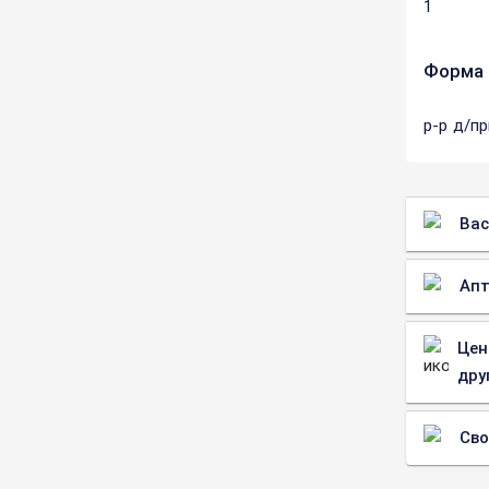
1
Форма 
р-р д/п
Вас
Апт
Цен
дру
Св