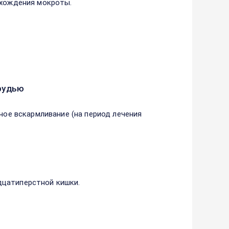
тхождения мокроты.
рудью
дное вскармливание (на период лечения
дцатиперстной кишки.