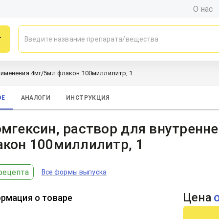
О нас
г
рименения 4мг/5мл флакон 100миллилитр, 1
ОЕ
АНАЛОГИ
ИНСТРУКЦИЯ
мгексин, раствор для внутренн
акон 100миллилитр, 1
рецепта
Все формы выпуска
Цена
рмация о товаре