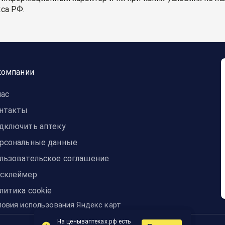
са РФ.
компании
нас
нтакты
дключить аптеку
рсональные данные
льзовательское соглашение
склеймер
литика cookie
ловия использования Яндекс карт
На ценываптеках.рф есть