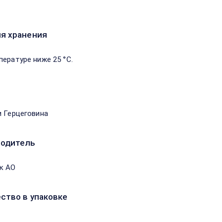
я хранения
пературе ниже 25 °C.
и Герцеговина
водитель
к АО
ство в упаковке