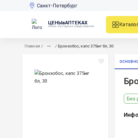
Санкт-Петербург
ЦЕНЫвАПТЕКАХ
Катало
поиск выгодных предложений
Главная
/
/
Бронхобос, капс 375мг бл, 30
ОСНОВН
Бро
Без 
Инфо