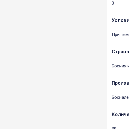
3
Услови
При тем
Страна
Босния 
Произ
Боснале
Количе
30