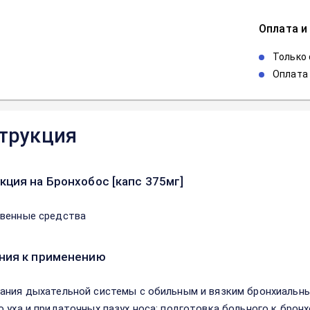
Оплата и
Только
Оплата 
трукция
кция на Бронхобос [капс 375мг]
венные средства
ния к применению
ания дыхательной системы с обильным и вязким бронхиальн
о уха и придаточных пазух носа; подготовка больного к брон