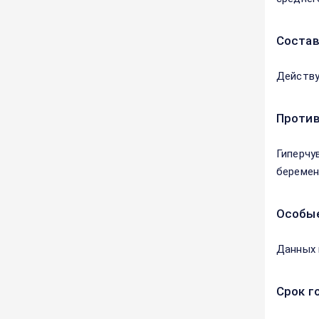
Соста
Действу
Против
Гиперчу
беремен
Особые
Данных 
Срок г