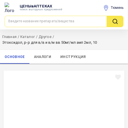
ЦЕНЫвАПТЕКАХ
Тюмень
поиск выгодных предложений
Главная
/
Каталог
/
Другое
/
Этоксидол, р-р для в/в и в/м вв 50мг/мл амп 2мл, 10
ОСНОВНОЕ
АНАЛОГИ
ИНСТРУКЦИЯ