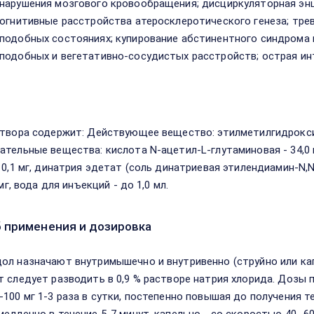
нарушения мозгового кровообращения; дисциркуляторная эн
когнитивные расстройства атеросклеротического генеза; тре
подобных состояниях; купирование абстинентного синдрома 
подобных и вегетативно-сосудистых расстройств; острая ин
в
створа содержит: Действующее вещество: этилметилгидроксип
ательные вещества: кислота N-ацетил-L-глутаминовая - 34,0 мг
- 0,1 мг, динатрия эдетат (соль динатриевая этилендиамин-N,
5 мг, вода для инъекций - до 1,0 мл.
 применения и дозировка
ол назначают внутримышечно и внутривенно (струйно или ка
т следует разводить в 0,9 % растворе натрия хлорида. Дозы
-100 мг 1-3 раза в сутки, постепенно повышая до получения