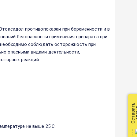
 Этоксидол противопоказан при беременности и в
дований безопасности применения препарата при
ия необходимо соблюдать осторожность при
ьно опасными видами деятельности,
оторных реакций.
Оставить
от
емпературе не выше 25 С.