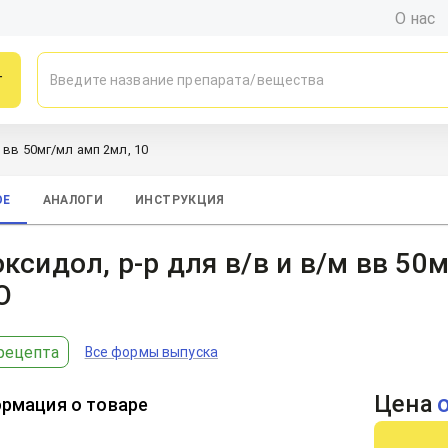
О нас
г
 вв 50мг/мл амп 2мл, 10
ОЕ
АНАЛОГИ
ИНСТРУКЦИЯ
ксидол, р-р для в/в и в/м вв 50
О
рецепта
Все формы выпуска
Цена
рмация о товаре