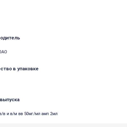
водитель
ОАО
ство в упаковке
выпуска
в/в и в/м вв 50мг/мл амп 2мл