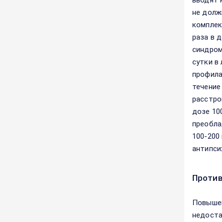
вводят 
не долж
комплек
раза в 
синдром
сутки в 
профила
течение
расстро
дозе 10
преобла
100-200 
антипси
Против
Повышен
недоста