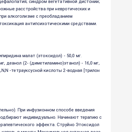
цефалопатия; синдром вегетативной дистонии;
вожные расстройства при невротических и
при алкоголизме с преобладанием
токсикация антипсихотическими средствами.
иридина малат (этоксидол) - 50,0 мг.
, деанол (2- (диметиламино)этанол) - 16,0 мг,
N,N,N -тетрауксусной кислоты 2-водная [трилон
пельно). При инфузионном способе введения
 подбирают индивидуально. Начинают терапию с
 терапевтического эффекта. Струйно Этоксидол