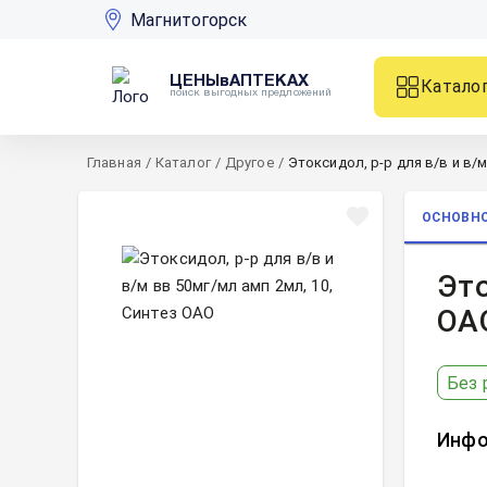
Магнитогорск
ЦЕНЫвАПТЕКАХ
Катало
поиск выгодных предложений
Главная
/
Каталог
/
Другое
/
Этоксидол, р-р для в/в и в/м
ОСНОВН
Это
ОА
Без 
Инфо