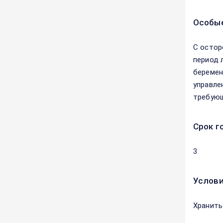
Особые
С остор
период 
беремен
управле
требующ
Срок г
3
Услови
Хранить