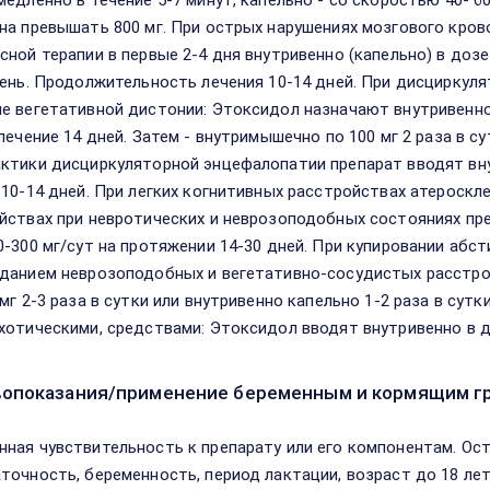
медленно в течение 5-7 минут, капельно - со скоростью 40- 6
на превышать 800 мг. При острых нарушениях мозгового кро
сной терапии в первые 2-4 дня внутривенно (капельно) в дозе
день. Продолжительность лечения 10-14 дней. При дисциркул
е вегетативной дистонии: Этоксидол назначают внутривенно с
лечение 14 дней. Затем - внутримышечно по 100 мг 2 раза в су
ктики дисциркуляторной энцефалопатии препарат вводят внут
 10-14 дней. При легких когнитивных расстройствах атероскл
йствах при невротических и неврозоподобных состояниях п
0-300 мг/сут на протяжении 14-30 дней. При купировании абс
данием неврозоподобных и вегетативно-сосудистых расстро
мг 2-3 раза в сутки или внутривенно капельно 1-2 раза в сутк
хотическими, средствами: Этоксидол вводят внутривенно в доз
опоказания/применение беременным и кормящим г
ная чувствительность к препарату или его компонентам. Ост
точность, беременность, период лактации, возраст до 18 лет