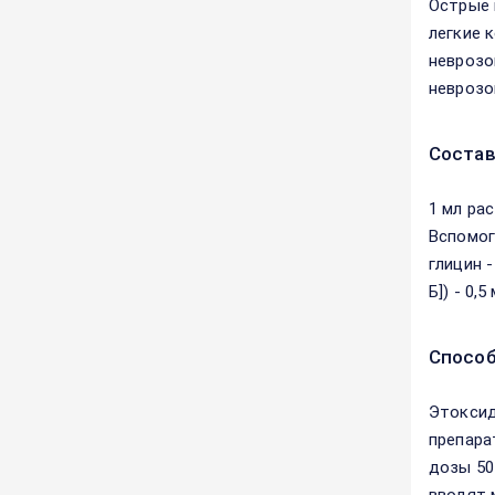
Острые 
легкие 
неврозо
неврозо
Соста
1 мл ра
Вспомог
глицин 
Б]) - 0,
Способ
Этоксид
препара
дозы 50