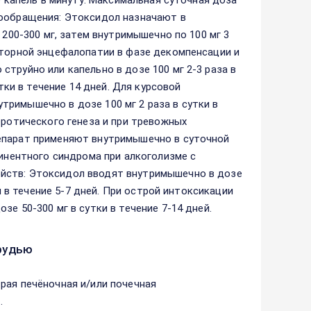
0 капель в минуту. Максимальная суточная доза
вообращения: Этоксидол назначают в
 200-300 мг, затем внутримышечно по 100 мг 3
яторной энцефалопатии в фазе декомпенсации и
труйно или капельно в дозе 100 мг 2-3 раза в
тки в течение 14 дней. Для курсовой
римышечно в дозе 100 мг 2 раза в сутки в
еротического генеза и при тревожных
репарат применяют внутримышечно в суточной
тинентного синдрома при алкоголизме с
йств: Этоксидол вводят внутримышечно в дозе
и в течение 5-7 дней. При острой интоксикации
е 50-300 мг в сутки в течение 7-14 дней.
рудью
рая печёночная и/или почечная
.