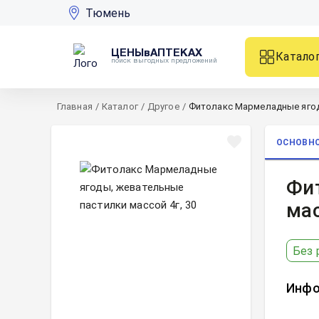
Тюмень
ЦЕНЫвАПТЕКАХ
Катало
поиск выгодных предложений
Главная
/
Каталог
/
Другое
/
Фитолакс Мармеладные ягоды
ОСНОВН
Фи
мас
Без 
Инфо