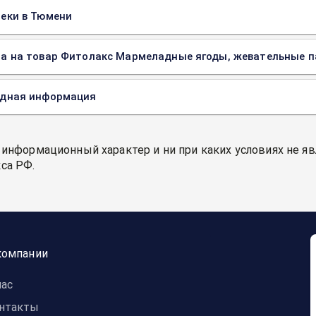
еки в Тюмени
а на товар Фитолакс Мармеладные ягоды, жевательные пас
одная информация
 информационный характер и ни при каких условиях не я
са РФ.
компании
нас
нтакты