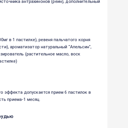
источника антрахинонов (реин), дополнительный
00мг в 1 пастилке), ревеня пальчатого корня
сти), ароматизатор натуральный "Апельсин",
зирователь (растительное масло, воск
астилке)
го эффекта допускается прием 6 пастилок в
ть приема-1 месяц.
рудью