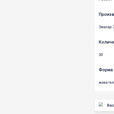
Произ
Эвалар 
Количе
30
Форма 
жевател
Вас