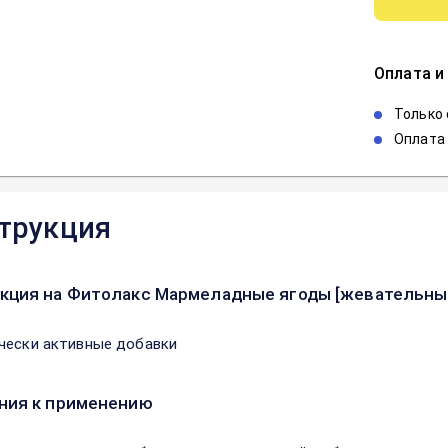
Оплата и
Только
Оплата 
трукция
кция на Фитолакс Мармеладные ягоды [жевательные
чески активные добавки
ния к применению