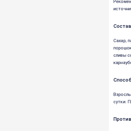
Рекомен
источни
Соста
Сахар, п
порошок
сливы с
карнауб
Способ
Взрослы
сутки. 
Против