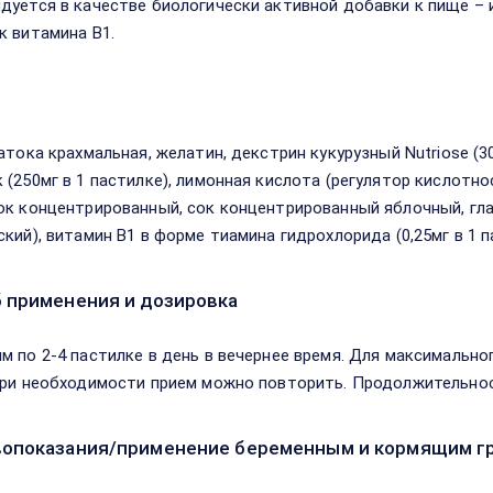
дуется в качестве биологически активной добавки к пище – 
к витамина B1.
в
атока крахмальная, желатин, декстрин кукурузный Nutriose (3
 (250мг в 1 пастилке), лимонная кислота (регулятор кислотно
ок концентрированный, сок концентрированный яблочный, гла
ский), витамин В1 в форме тиамина гидрохлорида (0,25мг в 1 п
 применения и дозировка
м по 2-4 пастилке в день в вечернее время. Для максимально
При необходимости прием можно повторить. Продолжительнос
опоказания/применение беременным и кормящим г