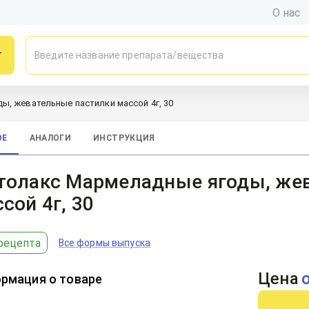
О нас
г
, жевательные пастилки массой 4г, 30
ОЕ
АНАЛОГИ
ИНСТРУКЦИЯ
толакс Мармеладные ягоды, же
сой 4г, 30
рецепта
Все формы выпуска
Цена
рмация о товаре