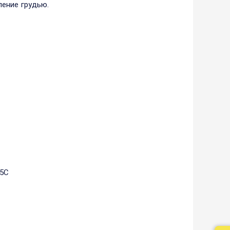
ение грудью.
25С