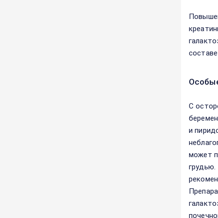
Повышен
креатин
галакто
составе
Особые
С остор
беремен
и пирид
неблаго
может п
грудью.
рекомен
Препара
галакто
почечно