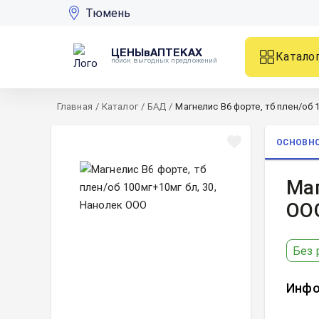
Тюмень
ЦЕНЫвАПТЕКАХ
Катало
поиск выгодных предложений
Главная
/
Каталог
/
БАД
/
Магнелис В6 форте, тб плен/об 
ОСНОВН
Маг
ОО
Без 
Инфо