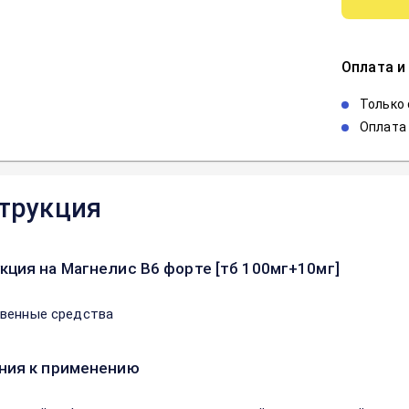
Оплата и
Только
Оплата 
трукция
кция на Магнелис В6 форте [тб 100мг+10мг]
венные средства
ния к применению