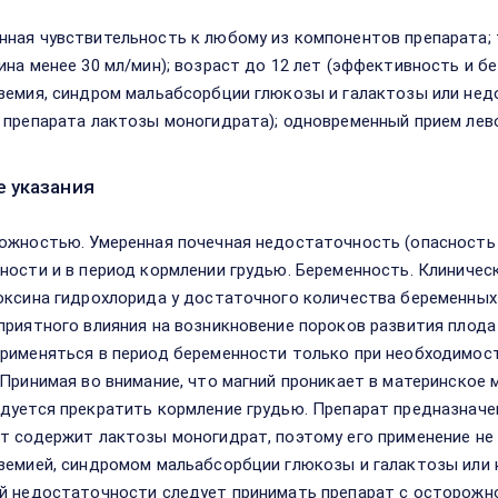
ная чувствительность к любому из компонентов препарата; 
ина менее 30 мл/мин); возраст до 12 лет (эффективность и б
земия, синдром мальабсорбции глюкозы и галактозы или недо
 препарата лактозы моногидрата); одновременный прием лев
 указания
ожностью. Умеренная почечная недостаточность (опасность 
ности и в период кормлении грудью. Беременность. Клиничес
оксина гидрохлорида у достаточного количества беременных
приятного влияния на возникновение пороков развития плода
рименяться в период беременности только при необходимост
 Принимая во внимание, что магний проникает в материнское
дуется прекратить кормление грудью. Препарат предназначен
т содержит лактозы моногидрат, поэтому его применение не
земией, синдромом мальабсорбции глюкозы и галактозы или
й недостаточности следует принимать препарат с осторожно