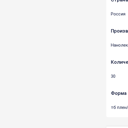
Россия
Произ
Наноле
Количе
30
Форма 
тб плен