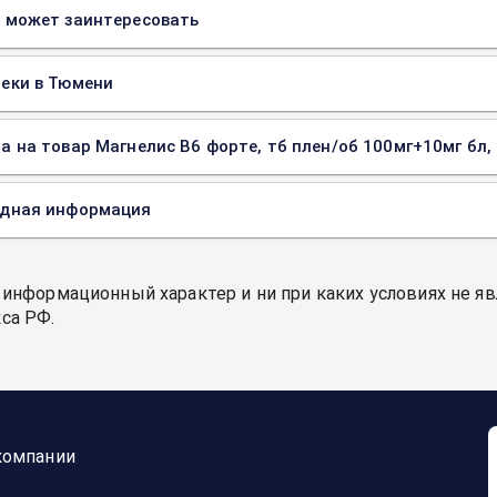
 может заинтересовать
еки в Тюмени
а на товар Магнелис В6 форте, тб плен/об 100мг+10мг бл,
одная информация
 информационный характер и ни при каких условиях не я
са РФ.
компании