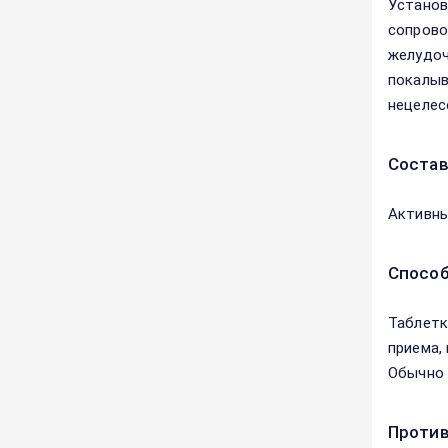
Установ
сопрово
желудоч
покалыв
нецелес
Соста
Активны
Способ
Таблетк
приема, 
Обычно 
Против