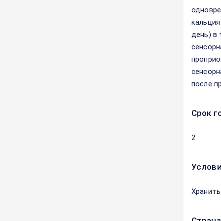
одновре
кальция
день) в
сенсорн
проприо
сенсорн
после п
Срок г
2
Услови
Хранить
Страна