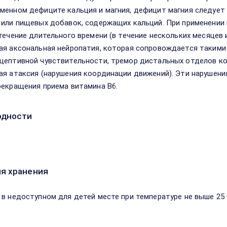
менном дефиците кальция и магния, дефицит магния следует
 или пищевых добавок, содержащих кальций. При применении п
 течение длительного времени (в течение нескольких месяцев 
ая аксональная нейропатия, которая сопровождается такими
цептивной чувствительности, тремор дистальных отделов к
ая атаксия (нарушения координации движений). Эти нарушен
рекращения приема витамина В6.
одности
я хранения
 в недоступном для детей месте при температуре не выше 25 