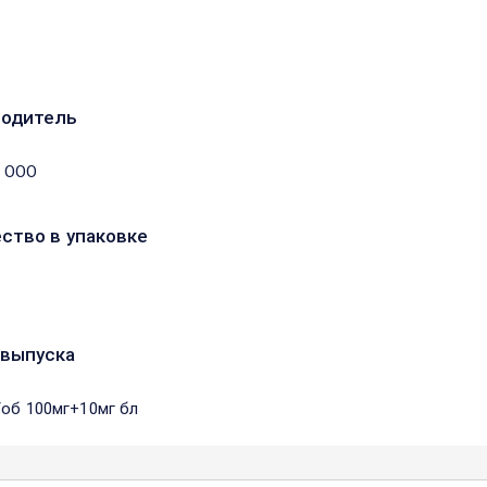
водитель
к ООО
ство в упаковке
выпуска
/об 100мг+10мг бл