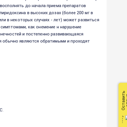
 восполнять до начала приема препаратов
иридоксина в высоких дозах (более 200 мг в
или в некоторых случаях - лет) может развиться
 симптомами, как онемение н нарушение
онечностей и постепенно развивающаяся
ия обычно являются обратимыми и проходят
Оставить
от
С.