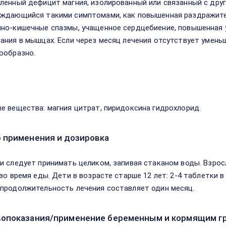
ленный дефицит магния, изолированный или связанный с др
ждающийся такими симптомами, как повышенная раздражител
но-кишечные спазмы, учащенное сердцебиение, повышенная 
ания в мышцах. Если через месяц лечения отсутствует умень
ообразно.
в
е вещества: магния цитрат, пиридоксина гидрохлорид.
 применения и дозировка
и следует принимать целиком, запивая стаканом воды. Взросл
во время еды. Дети в возрасте старше 12 лет: 2-4 таблетки в
продолжительность лечения составляет один месяц.
опоказания/применение беременным и кормящим г