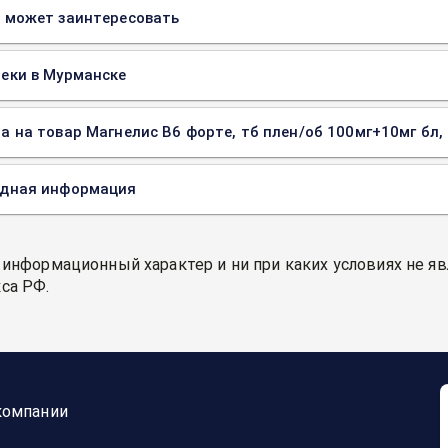
 может заинтересовать
еки в Мурманске
а на товар Магнелис В6 форте, тб плен/об 100мг+10мг бл,
одная информация
 информационный характер и ни при каких условиях не я
са РФ.
компании