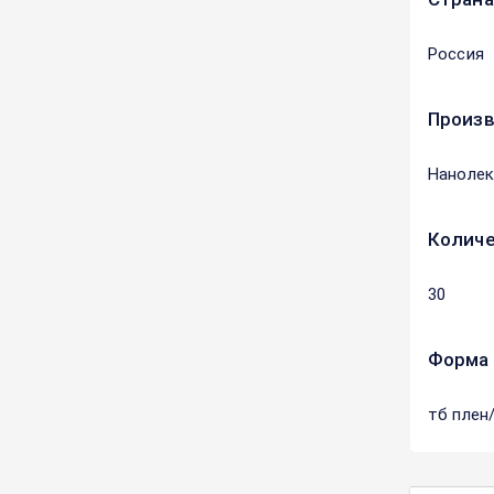
Россия
Произ
Наноле
Количе
30
Форма 
тб плен