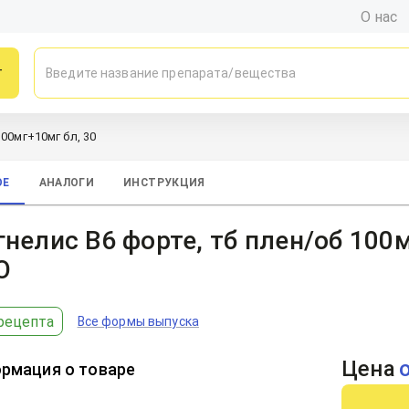
О нас
г
100мг+10мг бл, 30
ОЕ
АНАЛОГИ
ИНСТРУКЦИЯ
нелис В6 форте, тб плен/об 100м
О
рецепта
Все формы выпуска
Цена
рмация о товаре