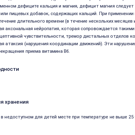
менном дефиците кальция и магния, дефицит магния следует
 или пищевых добавок, содержащих кальций. При применении п
 течение длительного времени (в течение нескольких месяцев 
ая аксональная нейропатия, которая сопровождается такими
цептивной чувствительности, тремор дистальных отделов к
ая атаксия (нарушения координации движений). Эти нарушен
рекращения приема витамина В6.
одности
я хранения
 в недоступном для детей месте при температуре не выше 25 