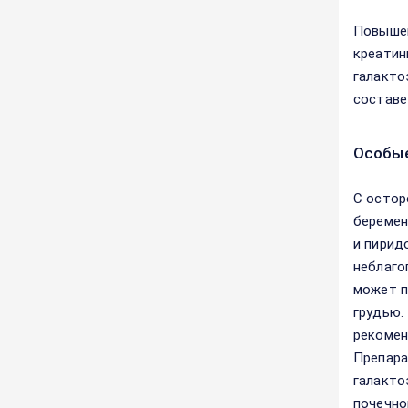
Повышен
креатин
галакто
составе
Особые
С остор
беремен
и пирид
неблаго
может п
грудью.
рекомен
Препара
галакто
почечно