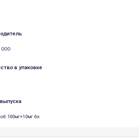
водитель
к ООО
ство в упаковке
выпуска
/об 100мг+10мг бл