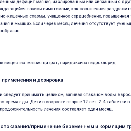
ленный дефицит магния, изолированный или связанный с др
ждающийся такими симптомами, как повышенная раздражител
но-кишечные спазмы, учащенное сердцебиение, повышенная 
ания в мышцах. Если через месяц лечения отсутствует умень
ообразно.
в
е вещества: магния цитрат, пиридоксина гидрохлорид.
 применения и дозировка
и следует принимать целиком, запивая стаканом воды. Взросл
во время еды. Дети в возрасте старше 12 лет: 2-4 таблетки в
продолжительность лечения составляет один месяц.
опоказания/применение беременным и кормящим г