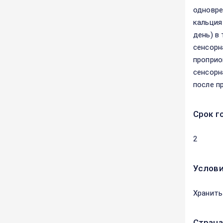
одновре
кальция
день) в
сенсорн
проприо
сенсорн
после п
Срок г
2
Услови
Хранить
Страна