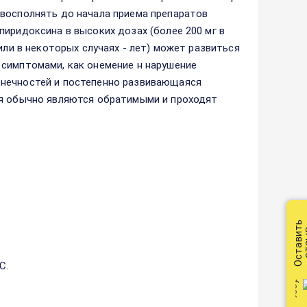
 восполнять до начала приема препаратов
иридоксина в высоких дозах (более 200 мг в
или в некоторых случаях - лет) может развиться
 симптомами, как онемение н нарушение
онечностей и постепенно развивающаяся
ия обычно являются обратимыми и проходят
Оставить
от
С.