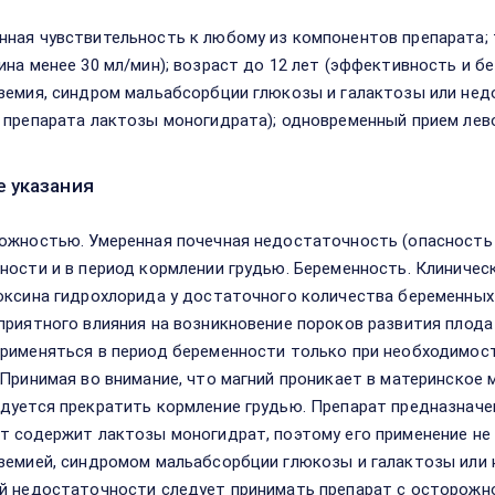
ная чувствительность к любому из компонентов препарата; 
ина менее 30 мл/мин); возраст до 12 лет (эффективность и б
земия, синдром мальабсорбции глюкозы и галактозы или недо
 препарата лактозы моногидрата); одновременный прием лев
 указания
ожностью. Умеренная почечная недостаточность (опасность 
ности и в период кормлении грудью. Беременность. Клиничес
оксина гидрохлорида у достаточного количества беременных
приятного влияния на возникновение пороков развития плода
рименяться в период беременности только при необходимост
 Принимая во внимание, что магний проникает в материнское
дуется прекратить кормление грудью. Препарат предназначен
т содержит лактозы моногидрат, поэтому его применение не
земией, синдромом мальабсорбции глюкозы и галактозы или
й недостаточности следует принимать препарат с осторожно