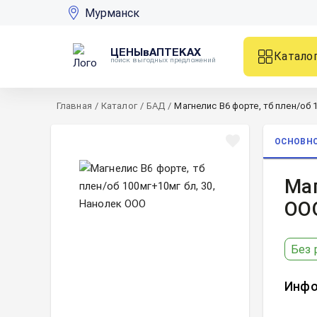
Мурманск
ЦЕНЫвАПТЕКАХ
Катало
поиск выгодных предложений
Главная
/
Каталог
/
БАД
/
Магнелис В6 форте, тб плен/об 
ОСНОВН
Маг
ОО
Без 
Инфо