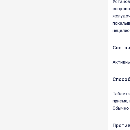
Установ
сопрово
желудоч
покалыв
нецелес
Соста
Активны
Способ
Таблетк
приема, 
Обычно 
Против