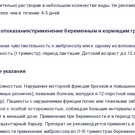
ительно растворив в небольшом количестве воды. Не рекоме
лее чем в течение 4-5 дней.
опоказания/применение беременным и кормящим г
ная чувствительность к амброксолу или к одному из вспомо
ность (I триместр); период лактации. Детский возраст до 12 
 указания
ожностью. Нарушение моторной функции бронхов и повышенн
жных ресничек), язвенная болезнь желудка и 12-перстной кишк
р). Пациенты с нарушениями функции почек или тяжелыми з
ол с особой осторожностью, соблюдая большие интервалы м
т в меньшей дозе. Применение при беременности и в период 
лацентарный барьер. Препарат не рекомендуется применять в
имости применения амброксола во II-III триместрах беремен