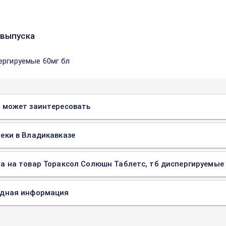
выпуска
ергируемые 60мг бл
 может заинтересовать
еки в Владикавказе
а на товар Тораксол Солюшн Таблетс, тб диспергируемые 6
одная информация