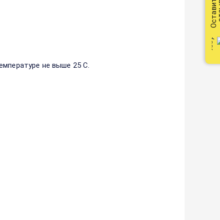
Оставить
от
емпературе не выше 25 С.