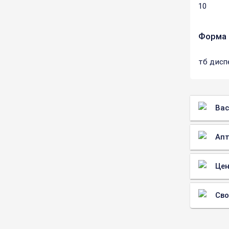
10
Форма 
тб дисп
Вас
Апт
Цен
Св