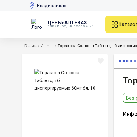
Владикавказ
ЦЕНЫвАПТЕКАХ
Катало
поиск выгодных предложений
Главная
/
/
Тораксол Солюшн Таблетс, тб диспергир
ОСНОВН
Тор
Без 
Инфо