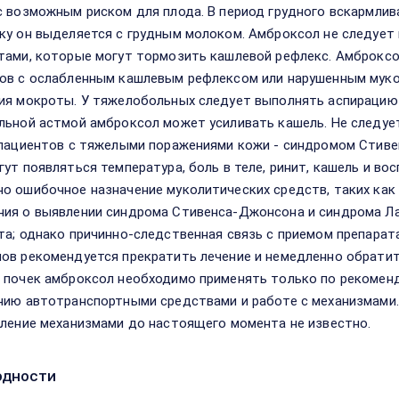
с возможным риском для плода. В период грудного вскармлив
ку он выделяется с грудным молоком. Амброксол не следуе
тами, которые могут тормозить кашлевой рефлекс. Амброкс
ов с ослабленным кашлевым рефлексом или нарушенным мук
ия мокроты. У тяжелобольных следует выполнять аспирацию
льной астмой амброксол может усиливать кашель. Не следуе
 пациентов с тяжелыми поражениями кожи - синдромом Стиве
гут появляться температура, боль в теле, ринит, кашель и во
о ошибочное назначение муколитических средств, таких ка
ия о выявлении синдрома Стивенса-Джонсона и синдрома Лай
та; однако причинно-следственная связь с приемом препарат
ов рекомендуется прекратить лечение и немедленно обрати
 почек амброксол необходимо применять только по рекоменд
нию автотранспортными средствами и работе с механизмами.
вление механизмами до настоящего момента не известно.
одности