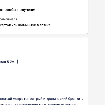
 способы получения
 самовывоз
картой или наличными в аптеке
мые 60мг]
вязкой мокроты: острый и хронический бронхит,
я астма с затруднением отхождения мокроты,