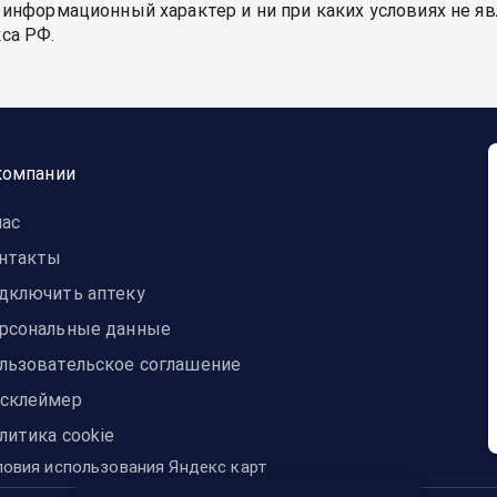
 информационный характер и ни при каких условиях не я
са РФ.
компании
нас
нтакты
дключить аптеку
рсональные данные
льзовательское соглашение
склеймер
литика cookie
ловия использования Яндекс карт