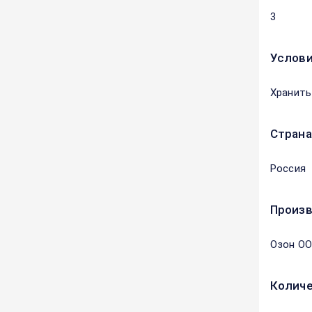
3
Услови
Хранить
Страна
Россия
Произ
Озон О
Количе