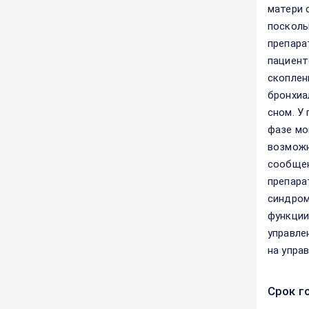
матери 
посколь
препара
пациент
скоплен
бронхиа
сном. У
фазе мо
возможн
сообщен
препара
синдром
функции
управле
на упра
Срок г