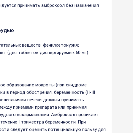
ндуется принимать амброксол без назначения
рудью
гательных веществ; фенилкетонурия;
лет (для таблеток диспергируемых 60 мг).
ое образование мокроты (при синдроме
и в период обострения, беременность (II-III
аболеваниями печени должны принимать
ежду приемами препарата или принимая
грудного вскармливания. Амброксол проникает
 течение I триместра беременности. При
ности следует оценить потенциальную пользу для