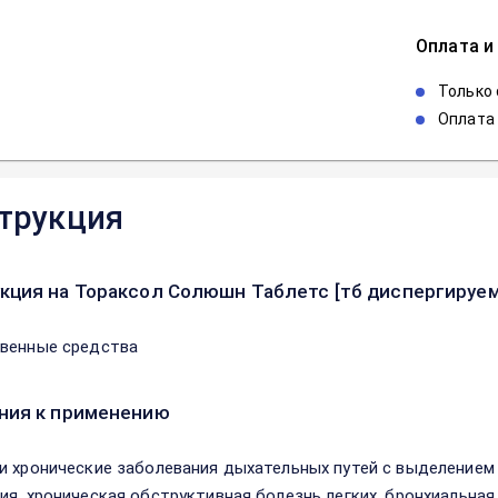
Оплата и
Только
Оплата 
трукция
кция на Тораксол Солюшн Таблетс [тб диспергируе
венные средства
ния к применению
и хронические заболевания дыхательных путей с выделением 
ия, хроническая обструктивная болезнь легких, бронхиальна