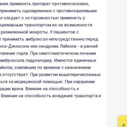
ания применять препарат противопоказано,
т принимать одновременно с противокашлевыми
ол следует с осторожностью применять у
оцилиарным транспортом из-за возможности
 разжиженной мокроты. У пациентов с
т принимать амброксол непосредственно перед
нса-Джонсона или синдрома Лайелла - в ранней
спаление горла. При симптоматическом лечении
к амброксола гидрохлорид. Имеются единичные
елла, совпавшие по времени с назначением
а отсутствует. При развитии вышеперечисленных
ться за медицинской помощью. При нарушении
ации врача. Влияние на способность к
 Влияние на способность вождения транспорта и