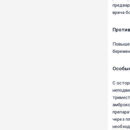
предвар
врача бо
Против
Повышен
беремен
Особые
С остор
неподви
тримест
амброкс
препара
через п
необход