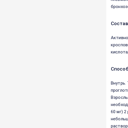
бронхоэ
Соста
Активно
кроспов
кислота
Способ
Внутрь.
проглот
Взрослым
необход
60 мг) 2
небольшо
раствори