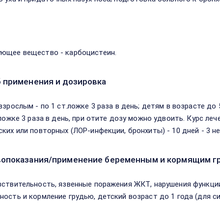
в
ющее вещество - карбоцистеин.
 применения и дозировка
взрослым - по 1 ст.ложке 3 раза в день; детям в возрасте до 5
.ложке 3 раза в день, при отите дозу можно удвоить. Курс леч
ских или повторных (ЛОР-инфекции, бронхиты) - 10 дней - 3 не
опоказания/применение беременным и кормящим г
вствительность, язвенные поражения ЖКТ, нарушения функции
ность и кормление грудью, детский возраст до 1 года (для сир