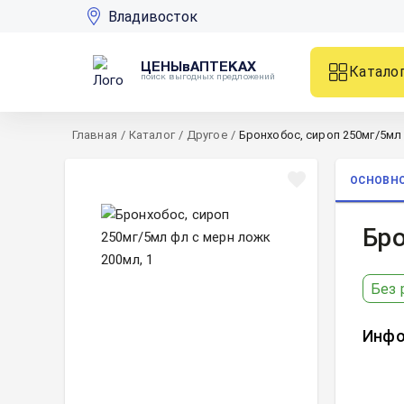
Владивосток
ЦЕНЫвАПТЕКАХ
Катало
поиск выгодных предложений
Главная
/
Каталог
/
Другое
/
Бронхобос, сироп 250мг/5мл 
ОСНОВН
Бро
Без 
Инфо