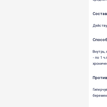
Соста
Действу
Способ
Внутрь, 
- по 1 ч
хрониче
Против
Гиперчу
беремен