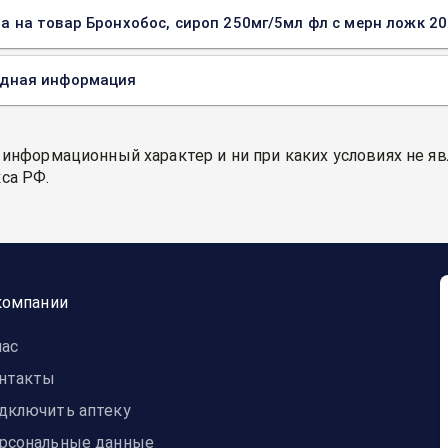
а на товар Бронхобос, сироп 250мг/5мл фл с мерн ложк 200
одная информация
 информационный характер и ни при каких условиях не я
са РФ.
компании
нас
нтакты
дключить аптеку
рсональные данные