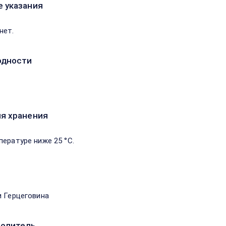
 указания
нет.
одности
я хранения
пературе ниже 25 °C.
и Герцеговина
водитель