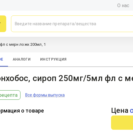
О нас
г
фл с мерн ложк 200мл, 1
ОЕ
АНАЛОГИ
ИНСТРУКЦИЯ
нхобос, сироп 250мг/5мл фл с м
рецепта
Все формы выпуска
Цена
рмация о товаре