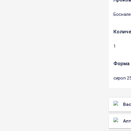
Боснале
Количе
1
Форма 
сироп 2
Вас
Апт