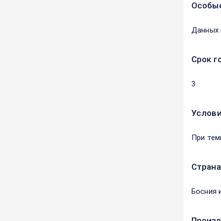
Особые
Данных 
Срок г
3
Услови
При тем
Страна
Босния 
Произ