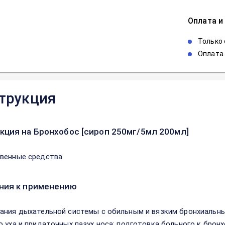
Оплата и
Только
Оплата 
трукция
кция на Бронхобос [сироп 250мг/5мл 200мл]
венные средства
ния к применению
ания дыхательной системы с обильным и вязким бронхиальн
о уха и придаточных пазух носа; подготовка больного к брон