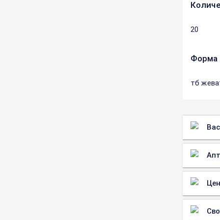
Количе
20
Форма 
тб жева
Вас
Апт
Цен
Св