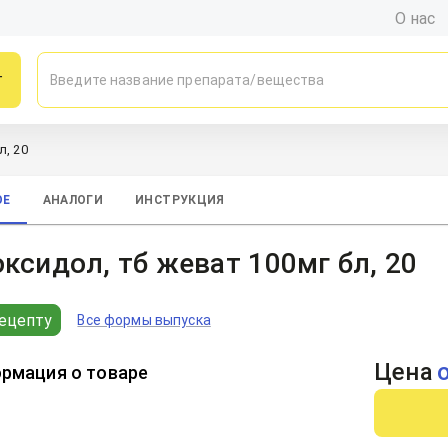
О нас
г
л, 20
ОЕ
АНАЛОГИ
ИНСТРУКЦИЯ
ксидол, тб жеват 100мг бл, 20
ецепту
Все формы выпуска
Цена
рмация о товаре