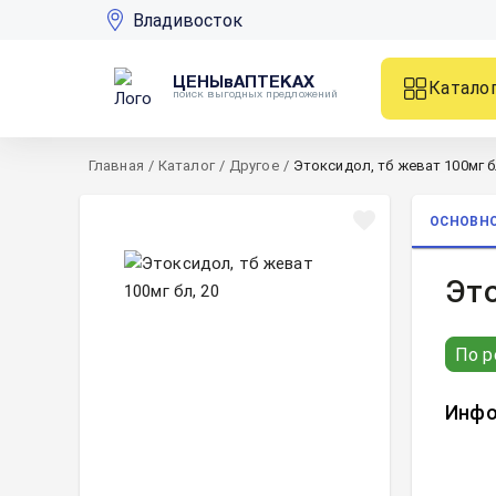
Владивосток
ЦЕНЫвАПТЕКАХ
Катало
поиск выгодных предложений
Главная
/
Каталог
/
Другое
/
Этоксидол, тб жеват 100мг б
ОСНОВН
Это
По р
Инфо