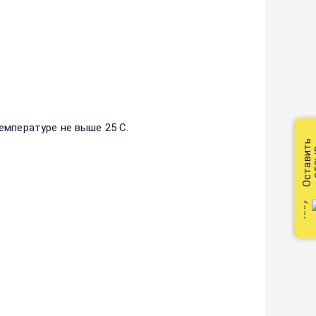
емпературе не выше 25 С.
Оставить
от