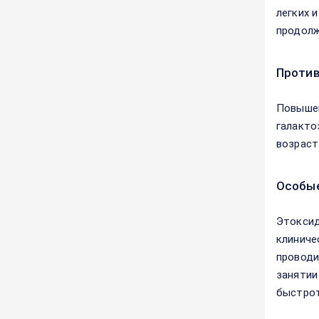
легких 
продолж
Против
Повышен
галакто
возраст
Особые
Этоксид
клиниче
проводи
занятии
быстрот