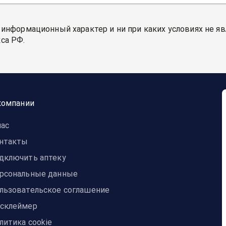
 информационный характер и ни при каких условиях не я
са РФ.
компании
нас
нтакты
дключить аптеку
рсональные данные
льзовательское соглашение
склеймер
литика cookie