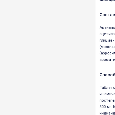
Соста
Активно
ацетилг
глицин -
(молочн
(аэросил
аромати
Способ
Таблетк
ишемиче
постепе
800 мг.
индивид