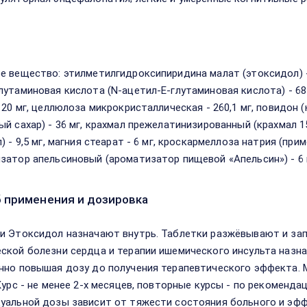
в
е вещество: этилметилгидроксипиридина малат (этоксидол) -
лутаминовая кислота (N-ацетил-Е-глутаминовая кислота) - 68 
 20 мг, целлюлоза микрокристаллическая - 260,1 мг, повидон (
ый сахар) - 36 мг, крахмал прежелатинизированный (крахмал 1
) - 9,5 мг, магния стеарат - 6 мг, кроскармеллоза натрия (прим
затор апельсиновый (ароматизатор пищевой «Апельсин») - 6 
 применения и дозировка
и Этоксидол назначают внутрь. Таблетки разжёвывают и зап
ской болезни сердца и терапии ишемического инсульта назнача
нно повышая дозу до получения терапевтического эффекта. Ма
 Курс - не менее 2-х месяцев, повторные курсы - по рекоменд
уальной дозы зависит от тяжести состояния больного и эфф