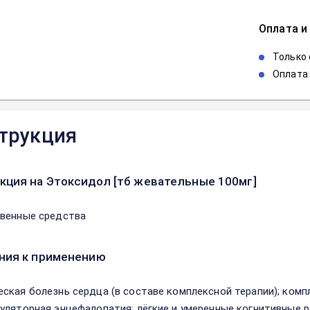
Оплата и
Только
Оплата 
трукция
кция на Этоксидол [тб жевательные 100мг]
венные средства
ния к применению
ская болезнь сердца (в составе комплексной терапии); комп
уляторная энцефалопатия; лёгкие и умеренные когнитивные р