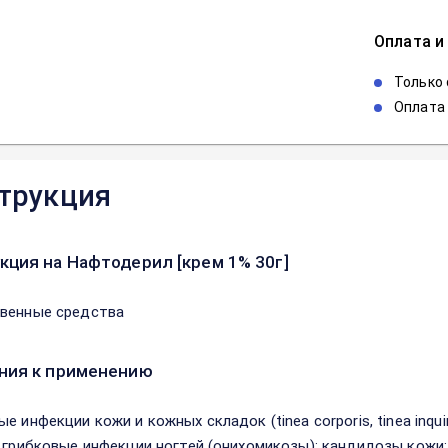
Оплата и
Только
Оплата 
трукция
кция на Нафтодерил [крем 1% 30г]
венные средства
ния к применению
е инфекции кожи и кожных складок (tinea corporis, tinea inqui
; грибковые инфекции ногтей (онихомикозы); кандидозы кожи