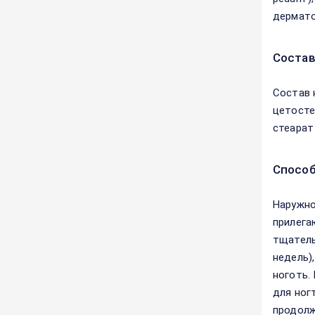
дермато
Соста
Состав 
цетостеа
стеарат 
Способ
Наружно
прилега
тщатель
недель)
ноготь.
для ног
продолж