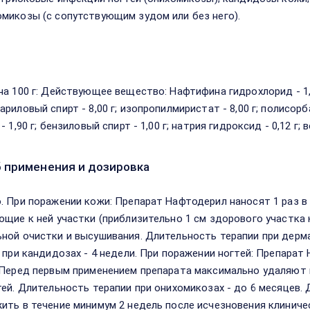
микозы (с сопутствующим зудом или без него).
в
на 100 г: Действующее вещество: Нафтифина гидрохлорид - 1,
риловый спирт - 8,00 г; изопропилмиристат - 8,00 г; полисорба
- 1,90 г; бензиловый спирт - 1,00 г; натрия гидроксид - 0,12 г; 
 применения и дозировка
. При поражении кожи: Препарат Нафтодерил наносят 1 раз в
ющие к ней участки (приблизительно 1 см здорового участка 
ной очистки и высушивания. Длительность терапии при дерма
, при кандидозах - 4 недели. При поражении ногтей: Препарат
 Перед первым применением препарата максимально удаляют 
тей. Длительность терапии при онихомикозах - до 6 месяцев
ить в течение минимум 2 недель после исчезновения клиниче