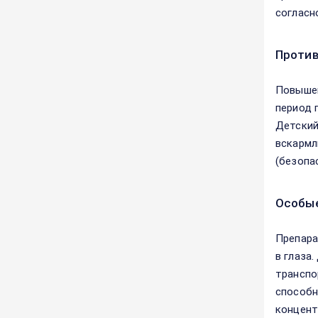
согласн
Против
Повышен
период 
Детский
вскармл
(безопа
Особые
Препара
в глаза
транспо
способн
концент