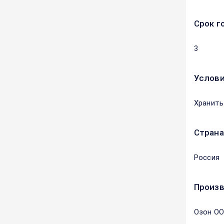
Срок г
3
Услови
Хранить
Страна
Россия
Произ
Озон О