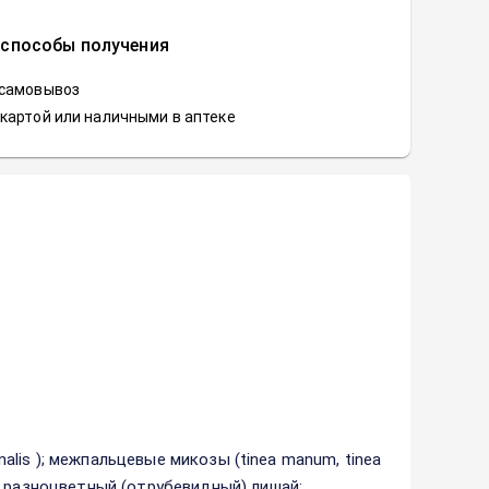
 способы получения
 самовывоз
картой или наличными в аптеке
nalis ); межпальцевые микозы (tinea manum, tinea
; разноцветный (отрубевидный) лишай;