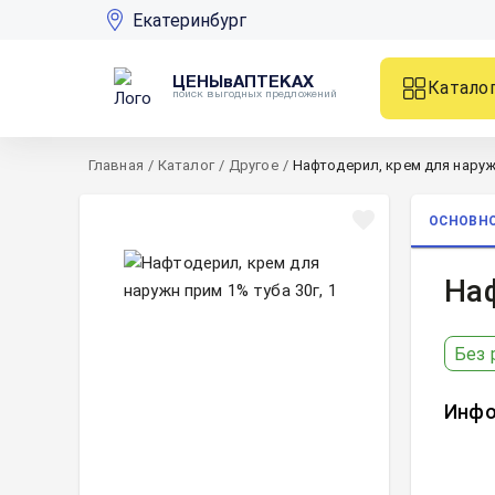
Екатеринбург
ЦЕНЫвАПТЕКАХ
Катало
поиск выгодных предложений
Главная
/
Каталог
/
Другое
/
Нафтодерил, крем для наружн
ОСНОВН
Наф
Без 
Инфо