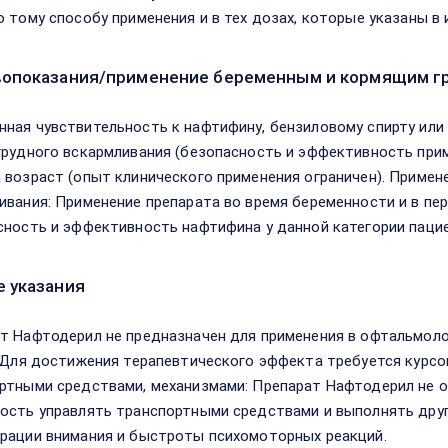
о тому способу применения и в тех дозах, которые указаны в
опоказания/применение беременным и кормящим г
ная чувствительность к нафтифину, бензиловому спирту или
грудного вскармливания (безопасность и эффективность при
 возраст (опыт клинического применения ограничен). Примене
ивания: Применение препарата во время беременности и в пе
сность и эффективность нафтифина у данной категории пацие
 указания
т Нафтодерил не предназначен для применения в офтальмоло
. Для достижения терапевтического эффекта требуется курсо
ртными средствами, механизмами: Препарат Нафтодерил не о
ость управлять транспортными средствами и выполнять дру
рации внимания и быстроты психомоторных реакций.