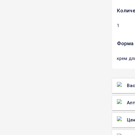
Количе
1
Форма 
крем дл
Вас
Апт
Цен