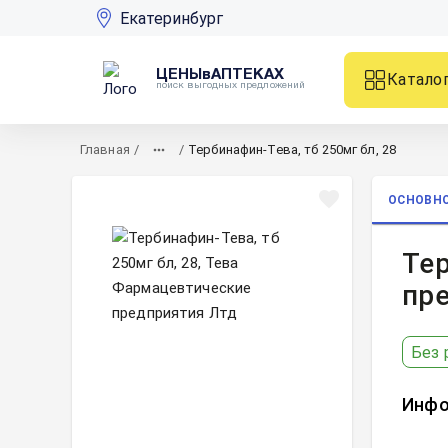
Екатеринбург
ЦЕНЫвАПТЕКАХ
Катало
поиск выгодных предложений
Главная
/
/
Тербинафин-Тева, тб 250мг бл, 28
ОСНОВН
Тер
пр
Без 
Инфо