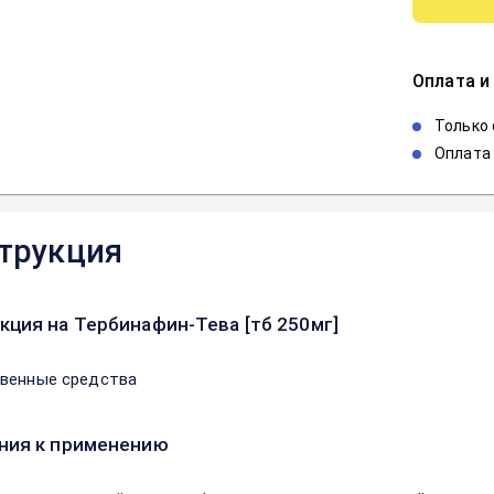
Оплата и
Только
Оплата 
трукция
кция на Тербинафин-Тева [тб 250мг]
венные средства
ния к применению