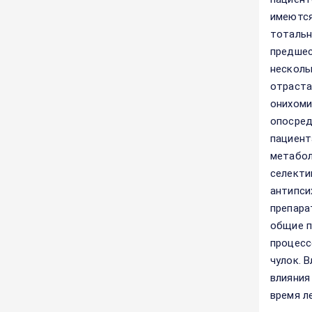
имеются
тотальн
предшес
несколь
отраста
онихоми
опосред
пациент
метабол
селекти
антипси
препара
общие п
процесс
чулок. 
влияния
время л