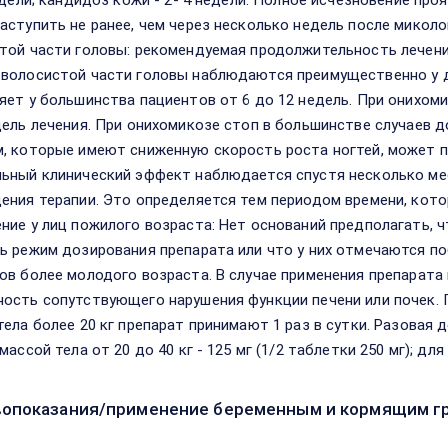
недели; кандидоз кожи - 2- 4 недели. Полное исчезновение про
аступить не ранее, чем через несколько недель после миколо
той части головы: рекомендуемая продолжительность лечения
волосистой части головы наблюдаются преимущественно у д
яет у большинства пациентов от 6 до 12 недель. При онихом
дель лечения. При онихомикозе стоп в большинстве случаев 
, которые имеют сниженную скорость роста ногтей, может п
ьный клинический эффект наблюдается спустя несколько мес
ения терапии. Это определяется тем периодом времени, кот
ние у лиц пожилого возраста: Нет оснований предполагать, 
ь режим дозирования препарата или что у них отмечаются п
ов более молодого возраста. В случае применения препарата 
ость сопутствующего нарушения функции печени или почек. Пр
тела более 20 кг препарат принимают 1 раз в сутки. Разовая 
массой тела от 20 до 40 кг - 125 мг (1/2 таблетки 250 мг); для
опоказания/применение беременным и кормящим г