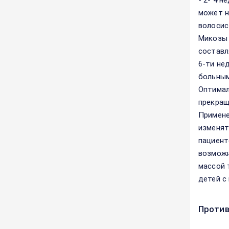
- 2- 4 
может н
волосис
Микозы 
составл
6-ти не
больным
Оптимал
прекращ
Примене
изменят
пациент
возможн
массой 
детей с 
Против