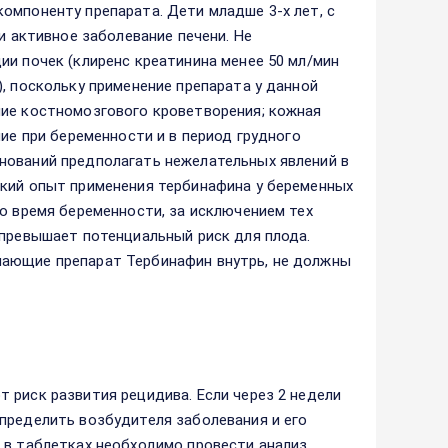
омпоненту препарата. Дети младше 3-х лет, с
и активное заболевание печени. Не
ии почек (клиренс креатинина менее 50 мл/мин
, поскольку применение препарата у данной
ние костномозгового кроветворения; кожная
ние при беременности и в период грудного
нований предполагать нежелательных явлений в
ский опыт применения тербинафина у беременных
во время беременности, за исключением тех
 превышает потенциальный риск для плода.
чающие препарат Тербинафин внутрь, не должны
 риск развития рецидива. Если через 2 недели
пределить возбудителя заболевания и его
 в таблетках необходимо провести анализ