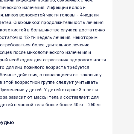
явлений инфекции и жалоб, связанных с ней,
гического излечения. Инфекции волос и
: микоз волосистой части головы - 4 недели.
етей. Онихомикоз: продолжительность лечения
икозе кистей в большинстве случаев достаточно
достаточно 12-ти недель лечения. Некоторым
отребоваться более длительное лечение.
яцев после микологического излечения и
орый необходим для отрастания здорового ногтя.
что для лиц пожилого возраста требуется
обочные действия, отличающиеся от таковых у
в этой возрастной группе следует учитывать
именение у детей: У детей старше 3-х лет и
доза зависит от массы тела и составляет: для
 детей с массой тела более более 40 кг - 250 мг.
рудью