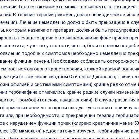
 печени. Гепатотоксичность может возникнуть как у пациен
ез них. В течение терапии рекомендовано периодическое иссл
лечения). Лечение немедленно должно быть прекращено в слу
ы, которым назначают препарат, должны быть предупрежден
ровать лечащего врача о возникновении на фоне приема пре
е аппетита, чувство усталости, рвота, боли в правом подребе
появления подобных симптомов необходимо немедленно прекр
вание функции печени. Необходимо соблюдать осторожность
ием костномозгового кроветворения, кожной красной волчан
реакции (в том числе синдром Стивенса-Джонсона, токсичес
эозинофилией и системными симптомами) крайне редко отмеч
нии тербинафина отмечались крайне редкие случаи изменения
оцитоз, тромбоцитопения, панцитопения). В случае развития
 форменных элементов крови следует установить причину на
та или, при необходимости, о прекращении терапии тербинаф
ов с нарушением функции почек (клиренс креатинина менее 50
олее 300 мкмоль/л) недостаточно изучено, тербинафин не ре
ов. При наличии у пациента в анамнезе псориаза следует с 