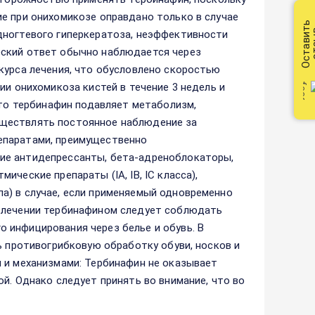
е при онихомикозе оправдано только в случае
Оставить
от
дногтевого гиперкератоза, неэффективности
еский ответ обычно наблюдается через
курса лечения, что обусловлено скоростью
ии онихомикоза кистей в течение 3 недель и
что тербинафин подавляет метаболизм,
уществлять постоянное наблюдение за
епаратами, преимущественно
ие антидепрессанты, бета-адреноблокаторы,
ческие препараты (IА, IВ, IС класса),
а) в случае, если применяемый одновременно
и лечении тербинафином следует соблюдать
 инфицирования через белье и обувь. В
ь противогрибковую обработку обуви, носков и
 и механизмами: Тербинафин не оказывает
й. Однако следует принять во внимание, что во