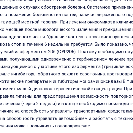
 данные о случаях обострения болезни. Системное применени
ого поражения большинства ногтей, наличия выраженного по
твующей местной терапии. При лечении онихомикоза клинич
ко месяцев после микологического излечения и прекращения 
ния здорового ногтя. Удаление ногтевых пластинок при лечен
коза стоп в течение 6 недель не требуется. Было показано, 
уемый изоферментом 2D6 (СУР2D6). Поэтому необходимо ос
ами, получающими одновременно с тербинафином лечение пр
изирующимися с участием этого изофермента (трициклическ
вные ингибиторы обратного захвата серотонина, противоаритми
хотические препараты и ингибиторы моноаминоксидазы В тип
т имеет малый диапазон терапевтической концентрации. Пр
равила гигиены для предотвращения возможности повторного
е лечения (через 2 недели) и в конце необходимо производит
Влияние на способность управлять транспортными средствами
 на способность управлять автомобилем и работать с технико
ечения может возникнуть головокружение.