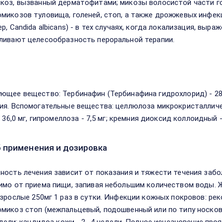
коз, вызванный дерматофитами; микозы волосистой части го
микозов туловища, голеней, стоп, а также дрожжевых инфек
ер, Candida аlbicans) - в тех случаях, когда локализация, вы
ливают целесообразность пероральной терапии.
в
ющее вещество: Тербинафин (Тербинафина гидрохлорид) - 281
ия. Вспомогательные вещества: целлюлоза микрокристалличес
- 36,0 мг, гипромеллоза - 7,5 мг; кремния диоксид коллоидный - 
 применения и дозировка
ность лечения зависит от показания и тяжести течения забо
имо от приема пищи, запивая небольшим количеством воды. Ж
Взрослые 250мг 1 раз в сутки. Инфекции кожных покровов: р
микоз стоп (межпальцевый, подошвенный или по типу носков)