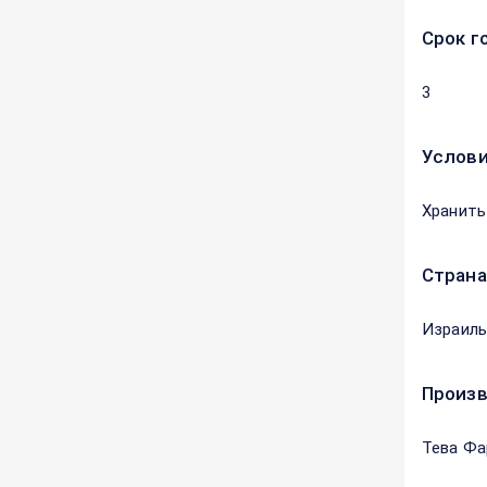
Срок г
3
Услови
Хранить
Страна
Израиль
Произ
Тева Фа