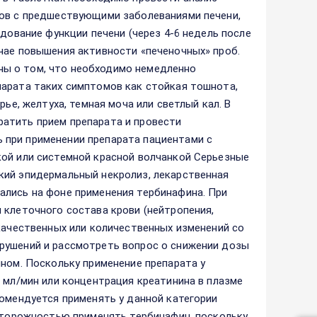
тов с предшествующими заболеваниями печени,
едование функции печени (через 4-6 недель после
чае повышения активности «печеночных» проб.
ы о том, что необходимо немедленно
парата таких симптомов как стойкая тошнота,
рье, желтуха, темная моча или светлый кал. В
атить прием препарата и провести
 при применении препарата пациентами с
кой или системной красной волчанкой Серьезные
кий эпидермальный некролиз, лекарственная
ались на фоне применения тербинафина. При
 клеточного состава крови (нейтропения,
 качественных или количественных изменений со
рушений и рассмотреть вопрос о снижении дозы
ином. Поскольку применение препарата у
 мл/мин или концентрация креатинина в плазме
комендуется применять у данной категории
осторожностью применять тербинафин, поскольку