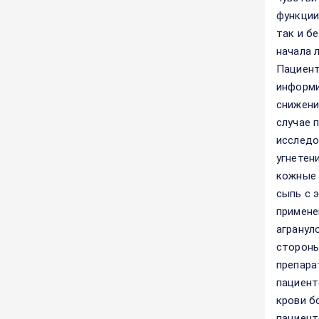
функции
так и б
начала 
Пациент
информи
снижени
случае 
исследо
угнетен
кожные 
сыпь с 
примене
агранул
стороны
препара
пациент
крови б
пациент