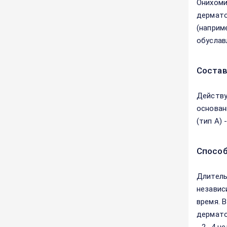
Онихоми
дермато
(наприм
обуслав
Соста
Действу
основан
(тип А) 
Способ
Длитель
независ
время. 
дермато