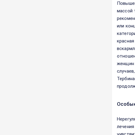
Повышен
массой 
рекомен
или кон
категор
красная
вскармл
отношен
женщин 
случаев
Тербина
продолж
Особые
Нерегул
лечения
чувстви