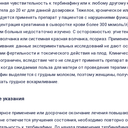
ная чувствительность к тербинафину или к любому другому к
тела до 20 кг для данной дозировки. Тяжелое, хроническое ил
дуется применять препарат у пациентов с нарушениями функц
центрация креатинина в сыворотке крови более 300 мкмоль/л)
ии больных недостаточно изучено. С осторожностью: угнете
 волчанка или системная красная волчанка; псориаз. Примене
ивания: данные экспериментальных исследований не дают ос
ии фертильности и токсического действия на плод. Клиниче
ограничен, вследствие чего не следует применять препарат 
, когда ожидаемая польза для матери от проведения терапии
фин выделяется с грудным молоком, поэтому женщины, полу
ать грудное вскармливание.
 указания
ярное применение или досрочное окончание лечения повышают
 не отмечается улучшения состояния, необходимо повторно о
тельность к тербинафину. До начала применения тербинафина