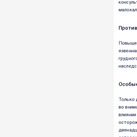
консуль
малокал
Против
Повышен
язвенна
грудног
наследс
Особые
Только 
во внима
влиянии
осторож
двенадц