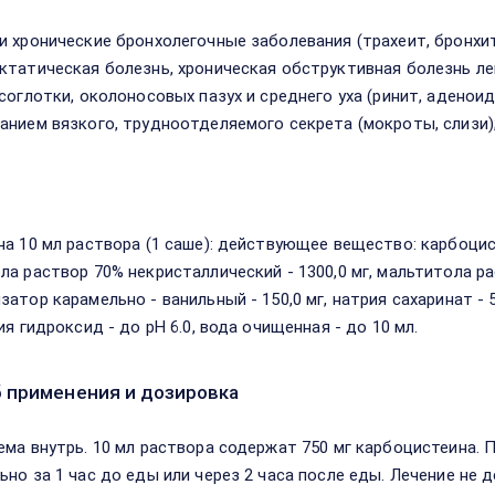
и хронические бронхолегочные заболевания (трахеит, бронхит
ктатическая болезнь, хроническая обструктивная болезнь ле
осоглотки, околоносовых пазух и среднего уха (ринит, адено
анием вязкого, трудноотделяемого секрета (мокроты, слизи);
в
на 10 мл раствора (1 саше): действующее вещество: карбоцис
а раствор 70% некристаллический - 1300,0 мг, мальтитола раст
затор карамельно - ванильный - 150,0 мг, натрия сахаринат - 
ия гидроксид - до pH 6.0, вода очищенная - до 10 мл.
 применения и дозировка
ема внутрь. 10 мл раствора содержат 750 мг карбоцистеина. По
ьно за 1 час до еды или через 2 часа после еды. Лечение не