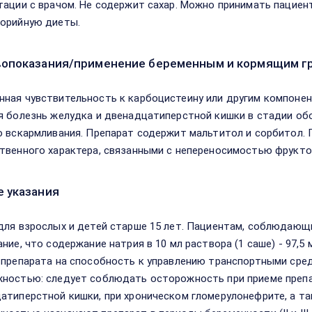
тации с врачом. Не содержит сахар. Можно принимать пацие
орийную диеты.
опоказания/применение беременным и кормящим г
ная чувствительность к карбоцистеину или другим компонент
я болезнь желудка и двенадцатиперстной кишки в стадии обо
о вскармливания. Препарат содержит мальтитол и сорбитол.
твенного характера, связанными с непереносимостью фрукто
 указания
для взрослых и детей старше 15 лет. Пациентам, соблюдающ
ние, что содержание натрия в 10 мл раствора (1 саше) - 97,5
 препарата на способность к управлению транспортными сред
ностью: следует соблюдать осторожность при приеме препа
атиперстной кишки, при хроническом гломерулонефрите, а также