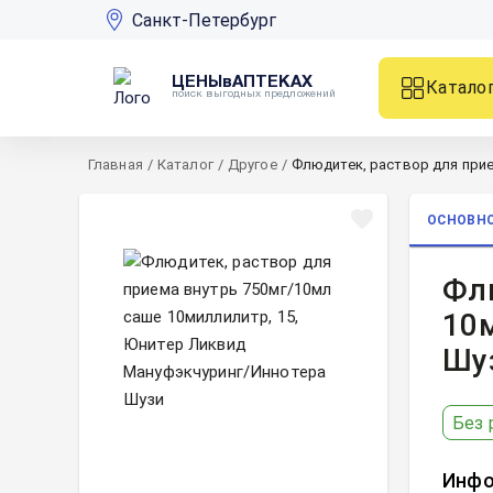
Санкт-Петербург
ЦЕНЫвАПТЕКАХ
Катало
поиск выгодных предложений
Главная
/
Каталог
/
Другое
/
Флюдитек, раствор для прие
ОСНОВН
Фл
10
Шу
Без 
Инфо