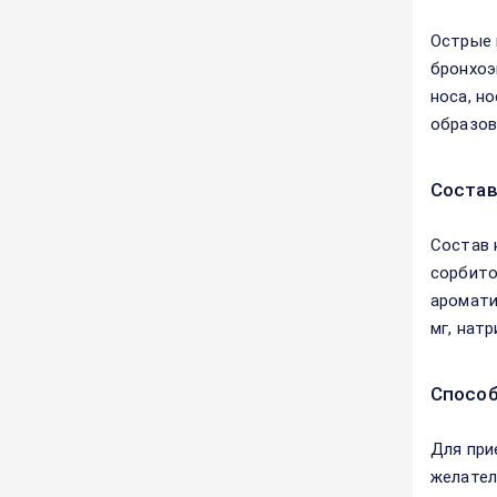
Острые 
бронхоэ
носа, н
образов
Соста
Состав 
сорбитол
аромати
мг, натр
Способ
Для при
желател