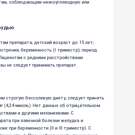
нтам, соблюдающим низкоуглеводную или
рудью
ам препарата; детский возраст до 15 лет;
стрения; беременность (I триместр); период
 Пациентам с редкими расстройствами
зы не следует принимать препарат.
им строгую бессолевую диету, следует принять
 мг (4,24 ммоль). Нет данных об отрицательном
ствами и другими механизмами. С
рата при язвенной болезни желудка и
 при беременности (II и III триместр). С