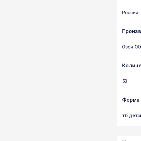
Россия
Произ
Озон О
Количе
50
Форма 
тб детс