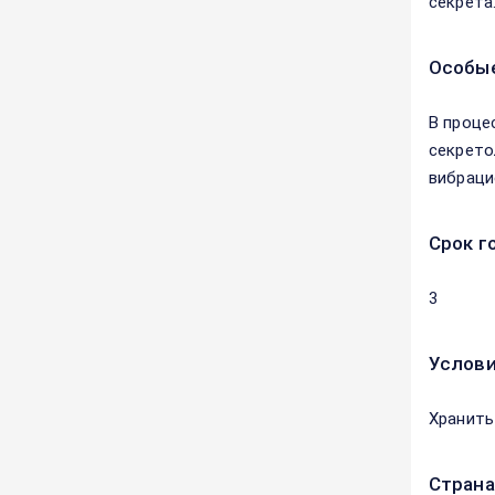
секрета
Особые
В проце
секрето
вибраци
Срок г
3
Услови
Хранить
Страна