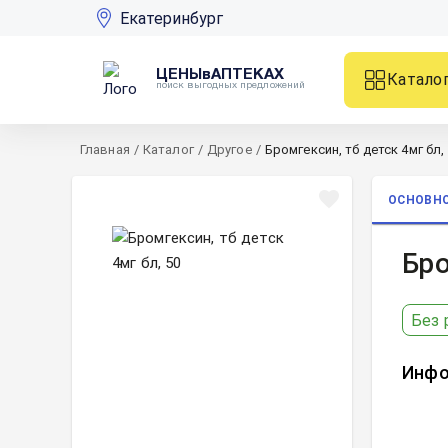
Екатеринбург
ЦЕНЫвАПТЕКАХ
Катало
поиск выгодных предложений
Главная
/
Каталог
/
Другое
/
Бромгексин, тб детск 4мг бл,
ОСНОВН
Бро
Без 
Инфо