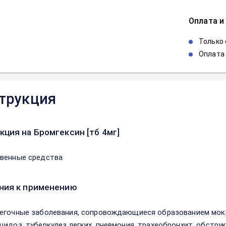
Оплата и
Только
Оплата 
трукция
кция на Бромгексин [тб 4мг]
венные средства
ния к применению
егочные заболевания, сопровождающиеся образованием мокр
цидоз, туберкулез легких, пневмония, трахеобронхит, обстру