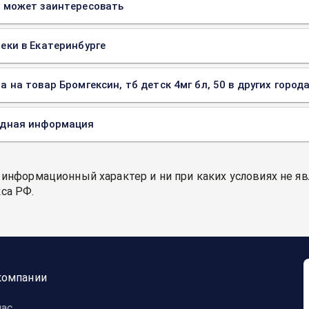
 может заинтересовать
еки в Екатеринбурге
а на товар Бромгексин, тб детск 4мг бл, 50 в других город
одная информация
 информационный характер и ни при каких условиях не я
са РФ.
компании
нас