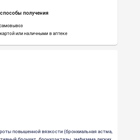
 способы получения
 самовывоз
картой или наличными в аптеке
оты повышенной вязкости (бронхиальная астма,
ктивный бронхит, бронхоэктазы, эмфизема легких,