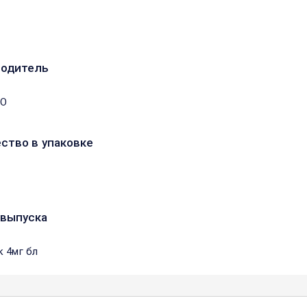
водитель
ОО
ство в упаковке
выпуска
к 4мг бл