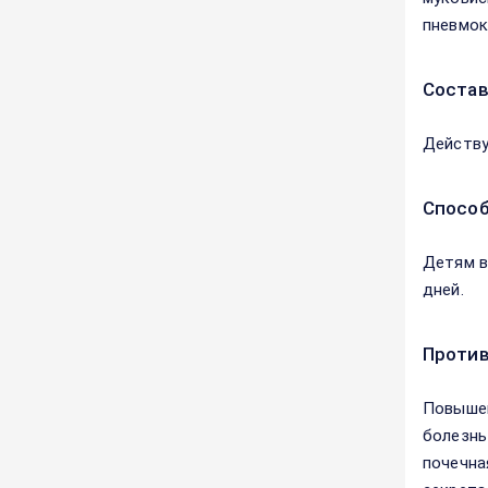
пневмок
Соста
Действу
Способ
Детям в 
дней.
Против
Повышен
болезнь
почечна