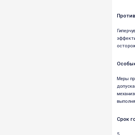
Против
Гиперчу
эффекти
осторож
Особые
Меры пр
допуска
механиз
выполня
Срок г
5