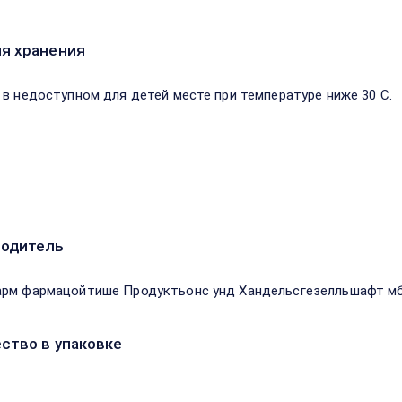
я хранения
 в недоступном для детей месте при температуре ниже 30 С.
водитель
рм фармацойтише Продуктьонс унд Хандельсгезелльшафт м
ство в упаковке