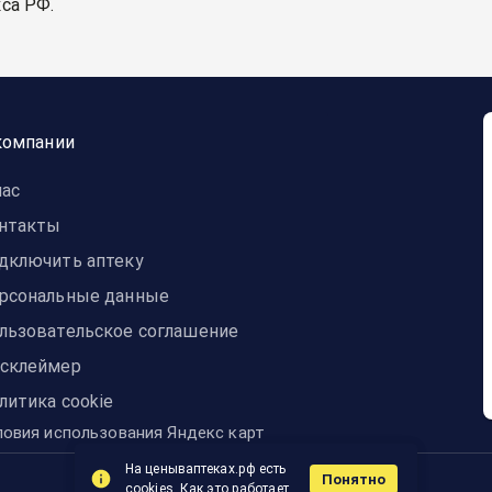
са РФ.
компании
нас
нтакты
дключить аптеку
рсональные данные
льзовательское соглашение
склеймер
литика cookie
ловия использования Яндекс карт
На ценываптеках.рф есть
Понятно
© 2014-2024 ЦЕНЫвАПТЕКАХ
cookies.
Как это работает