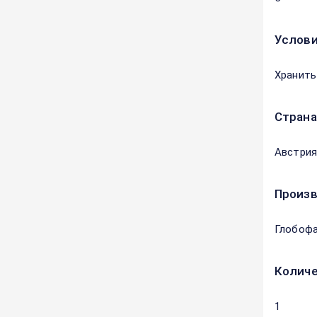
Услови
Хранить
Страна
Австрия
Произ
Глобофа
Количе
1