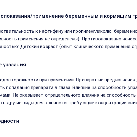
опоказания/применение беременным и кормящим г
вствительность к нафтифину или пропиленгликолю; беременно
вность применения не определены). Противопоказано нанесе
ностью: Детский возраст (опыт клинического применения огр
 указания
едосторожности при применении: Препарат не предназначен 
ть попадания препарата в глаза. Влияние на способность уп
мами. Не оказывает отрицательного влияния на способность
ть другие виды деятельности, требующие концентрации вни
одности