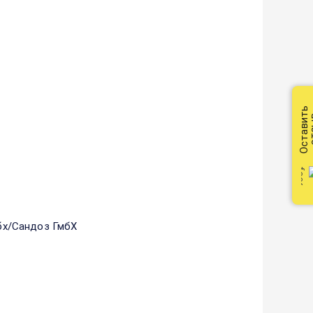
Оставить
от
бх/Сандоз ГмбХ