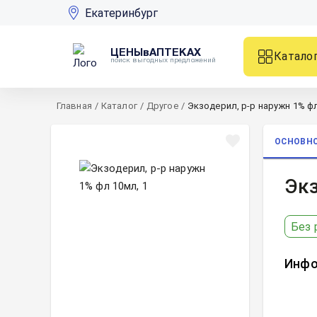
Екатеринбург
ЦЕНЫвАПТЕКАХ
Катало
поиск выгодных предложений
Главная
/
Каталог
/
Другое
/
Экзодерил, р-р наружн 1% фл
ОСНОВН
Экз
Без 
Инфо