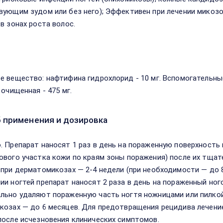
вующим зудом или без него); Эффективен при лечении микоз
 в зонах роста волос.
в
е вещество: нафтифина гидрохлорид - 10 мг. Вспомогательные 
 очищенная - 475 мг.
 применения и дозировка
. Препарат наносят 1 раз в день на пораженную поверхность 
ового участка кожи по краям зоны поражения) после их тщат
 при дерматомикозах — 2-4 недели (при необходимости — до 8
ии ногтей препарат наносят 2 раза в день на пораженный но
льно удаляют пораженную часть ногтя ножницами или пилкой
козах — до 6 месяцев. Для предотвращения рецидива лечени
после исчезновения клинических симптомов.