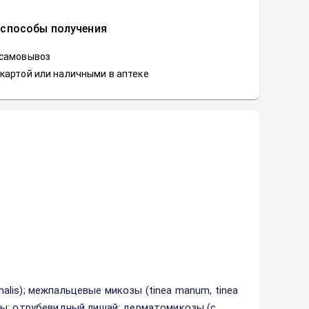
 способы получения
 самовывоз
картой или наличными в аптеке
nalis); межпальцевые микозы (tinea manum, tinea
зы; отрубевидный лишай; дерматомикозы (с