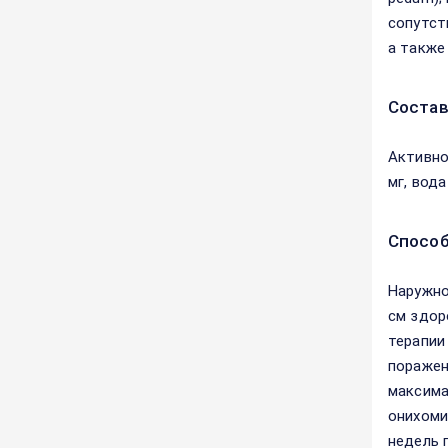
сопутст
а также
Соста
Активно
мг, вода
Способ
Наружно
см здор
терапии
поражен
максима
онихоми
недель 