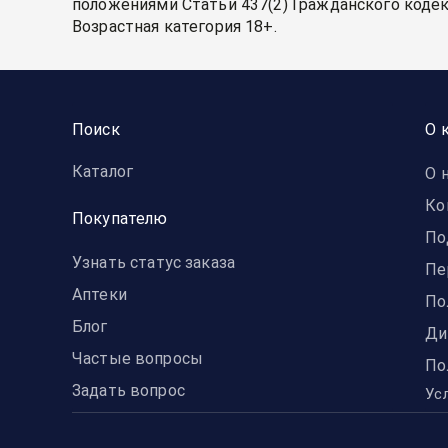
положениями Статьи 437(2) Гражданского кодек
Возрастная категория 18+.
Поиск
О 
Каталог
О 
Ко
Покупателю
По
Узнать статус заказа
Пе
Аптеки
По
Блог
Ди
Частые вопросы
По
Задать вопрос
Ус