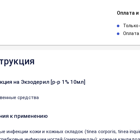
Оплата и
Только
Оплата 
трукция
кция на Экзодерил [р-р 1% 10мл]
венные средства
ния к применению
е инфекции кожи и кожных складок (tinea corporis, tinea inqui
 грибковые инфекции ногтей (онихомикозы); кожные кандидо