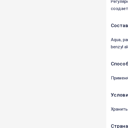
Регуляр
создает
Соста
Aqua, par
benzyl al
Способ
Применя
Услови
Хранить
Страна