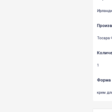
Ирланд
Произ
Тосара 
Количе
1
Форма 
крем дл