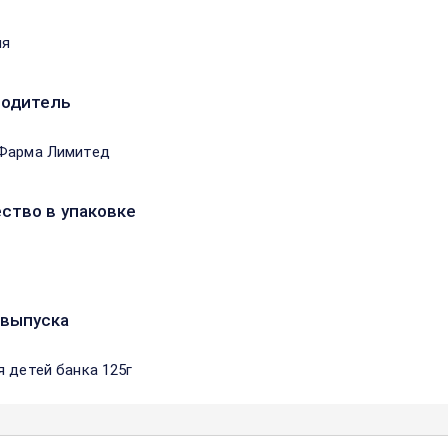
ия
водитель
Фарма Лимитед
ство в упаковке
выпуска
я детей банка 125г