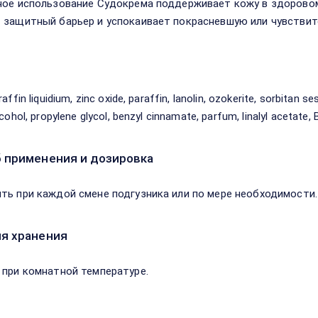
ное использование Судокрема поддерживает кожу в здорово
 защитный барьер и успокаивает покрасневшую или чувствит
в
affin liquidium, zinc oxide, paraffin, lanolin, ozokerite, sorbitan 
cohol, propylene glycol, benzyl cinnamate, parfum, linalyl acetate, B
 применения и дозировка
ть при каждой смене подгузника или по мере необходимости.
я хранения
 при комнатной температуре.