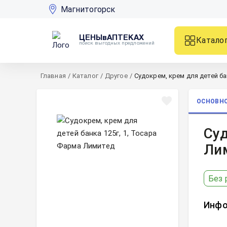
Магнитогорск
ЦЕНЫвАПТЕКАХ
Катало
поиск выгодных предложений
Главная
/
Каталог
/
Другое
/
Судокрем, крем для детей бан
ОСНОВН
Суд
Ли
Без 
Инфо