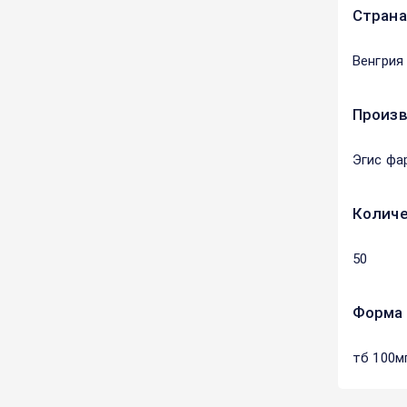
Страна
Венгрия
Произ
Эгис фа
Количе
50
Форма 
тб 100м