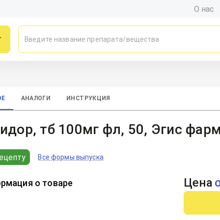
О нас
г
ОЕ
АНАЛОГИ
ИНСТРУКЦИЯ
идор, тб 100мг фл, 50, Эгис фа
ецепту
Все формы выпуска
Цена
рмация о товаре