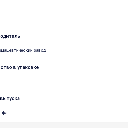
водитель
рмацевтический завод
ство в упаковке
выпуска
г фл