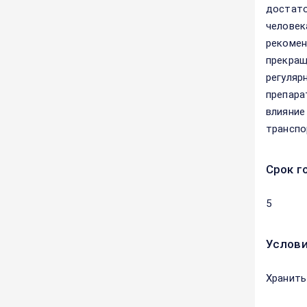
достато
человек
рекомен
прекращ
регуляр
препара
влияние
транспо
Срок г
5
Услови
Хранить