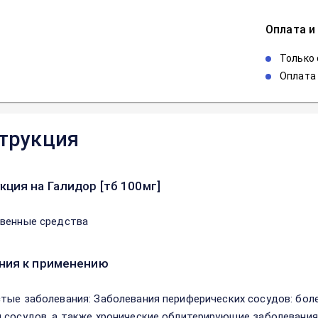
Оплата и
Только
Оплата 
трукция
кция на Галидор [тб 100мг]
венные средства
ния к применению
тые заболевания: Заболевания периферических сосудов: боле
 сосудов, а также хронические облитерирующие заболевания 