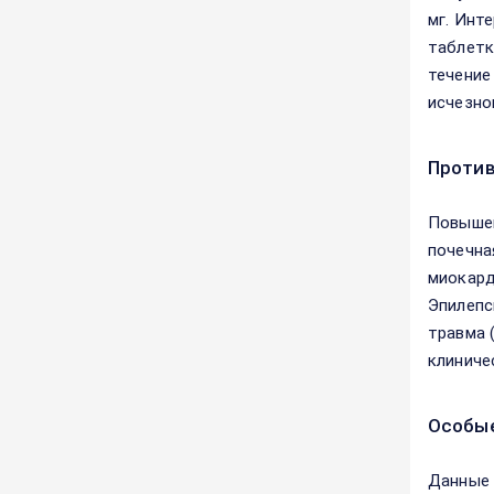
мг. Инт
таблетк
течение
исчезно
Против
Повышен
почечна
миокард
Эпилепс
травма 
клиниче
Особые
Данные 