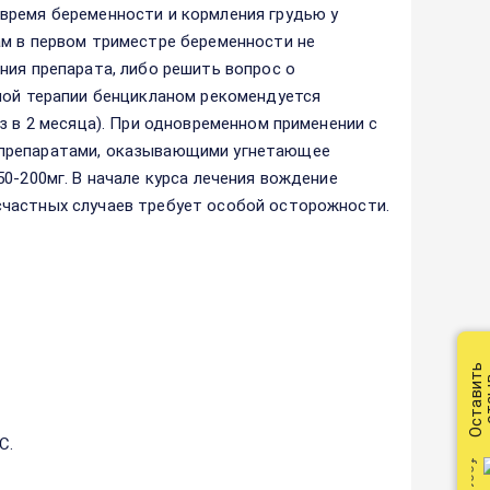
время беременности и кормления грудью у
ам в первом триместре беременности не
ния препарата, либо решить вопрос о
ной терапии бенцикланом рекомендуется
з в 2 месяца). При одновременном применении с
 препаратами, оказывающими угнетающее
0-200мг. В начале курса лечения вождение
счастных случаев требует особой осторожности.
Оставить
от
С.