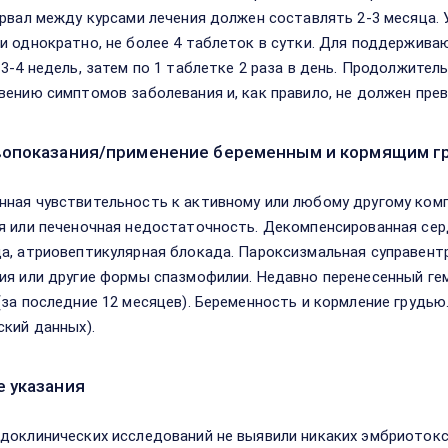
ервал между курсами лечения должен составлять 2-3 месяца. 
и однократно, не более 4 таблеток в сутки. Для поддерживаю
 3-4 недель, затем по 1 таблетке 2 раза в день. Продолжите
вению симптомов заболевания и, как правило, не должен пре
опоказания/применение беременным и кормящим г
ная чувствительность к активному или любому другому комп
я или печеночная недостаточность. Декомпенсированная се
а, атриовептикулярная блокада. Пароксизмальная суправент
ия или другие формы спазмофилии. Недавно перенесенный ге
(за последние 12 месяцев). Беременность и кормление грудью
ский данных).
 указания
доклинических исследований не выявили никаких эмбриотокс