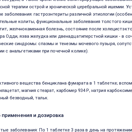
сной терапии острой и хронической церебральной ишемии. Ус
е заболевания: гастроэнтериты различной этиологии (особе
тельные колиты, функциональные заболевания толстого кише
тит, желчнокаменная болезнь, состояние после холецистэкто
ра Одди, язва желудка или двенадцатиперстной кишки - в со
ческие синдромы: спазмы и тенезмы мочевого пузыря, сопут
ии с анальгетиками при почечной колике).
в
активного вещества бенциклана фумарата в 1 таблетке; вспо
илацетат, магния стеарат, карбомер 934 Р, натрия карбоксим
ный безводный, тальк.
 применения и дозировка
тые заболевания: По 1 таблетке 3 раза в день на протяжении