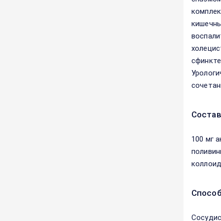
комплек
кишечны
воспали
холецис
сфинкте
Урологи
сочетан
Соста
100 мг 
поливин
коллоид
Способ
Сосудис