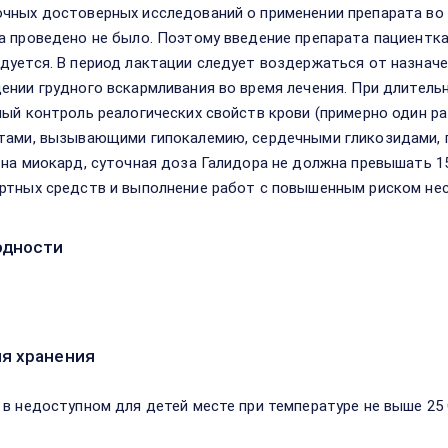
чных достоверных исследований о применении препарата во 
а проведено не было. Поэтому введение препарата пациентк
дуется. В период лактации следует воздержаться от назначе
ении грудного вскармливания во время лечения. При длитель
ный контроль реалогических свойств крови (примерно один ра
тами, вызывающими гипокалемию, сердечными гликозидами,
 на миокард, суточная доза Галидора не должна превышать 15
ртных средств и выполнение работ с повышенным риском не
одности
я хранения
 в недоступном для детей месте при температуре не выше 25 