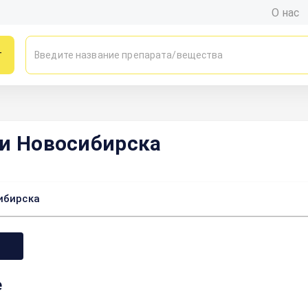
О нас
г
ки Новосибирска
ибирска
е