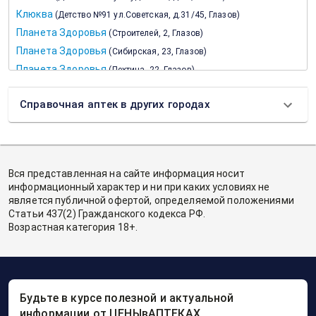
Клюква
(
Детство №91 ул.Советская, д.31/45, Глазов
)
Планета Здоровья
(
Строителей, 2, Глазов
)
Планета Здоровья
(
Сибирская, 23, Глазов
)
Планета Здоровья
(
Пехтина, 22, Глазов
)
Планета Здоровья
(
Первомайская, 41А, Глазов
)
Справочная аптек в других городах
Планета Здоровья
(
Короленко 12, Глазов
)
Планета Здоровья
(
Кирова, 74, Глазов
)
Планета Здоровья
(
Кирова, 18, Глазов
)
Планета Здоровья
(
70 лет Октября, 2А, Глазов
)
Вся представленная на сайте информация носит
Планета Здоровья
(
площадь Свободы, 13, Глазов
)
информационный характер и ни при каких условиях не
Планета Здоровья
(
Циолковского, 12, Глазов
)
является публичной офертой, определяемой положениями
Статьи 437(2) Гражданского кодекса РФ.
Планета Здоровья
(
Калинина, 6В, с.2, Глазов
)
Возрастная категория 18+.
Планета Здоровья
(
Калинина, 7, Глазов
)
Фармакон
(
Детство №94 ул.Сибирская, д.20, Глазов
)
Фармакон
(
Детство №95 пл.Свободы, д.5, Глазов
)
Фармакон
(
Детство №96 ул.Сулимова, д.77, Глазов
)
Будьте в курсе полезной и актуальной
информации от ЦЕНЫвАПТЕКАХ