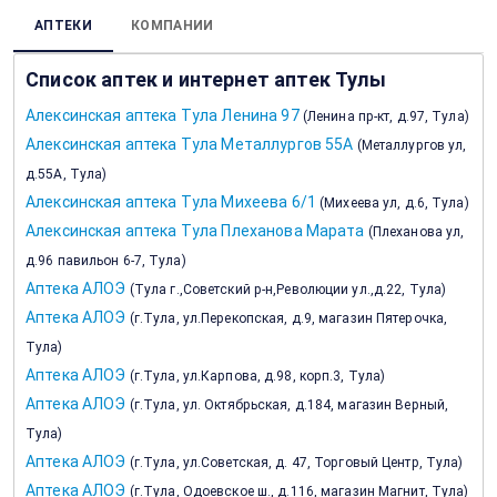
АПТЕКИ
КОМПАНИИ
Список аптек и интернет аптек Тулы
Алексинская аптека Тула Ленина 97
(
Ленина пр-кт, д.97, Тула
)
Алексинская аптека Тула Металлургов 55А
(
Металлургов ул,
д.55А, Тула
)
Алексинская аптека Тула Михеева 6/1
(
Михеева ул, д.6, Тула
)
Алексинская аптека Тула Плеханова Марата
(
Плеханова ул,
д.96 павильон 6-7, Тула
)
Аптека АЛОЭ
(
Тула г.,Советский р-н,Революции ул.,д.22, Тула
)
Аптека АЛОЭ
(
г.Тула, ул.Перекопская, д.9, магазин Пятерочка,
Тула
)
Аптека АЛОЭ
(
г.Тула, ул.Карпова, д.98, корп.3, Тула
)
Аптека АЛОЭ
(
г.Тула, ул. Октябрьская, д.184, магазин Верный,
Тула
)
Аптека АЛОЭ
(
г.Тула, ул.Советская, д. 47, Торговый Центр, Тула
)
Аптека АЛОЭ
(
г.Тула, Одоевское ш., д.116, магазин Магнит, Тула
)