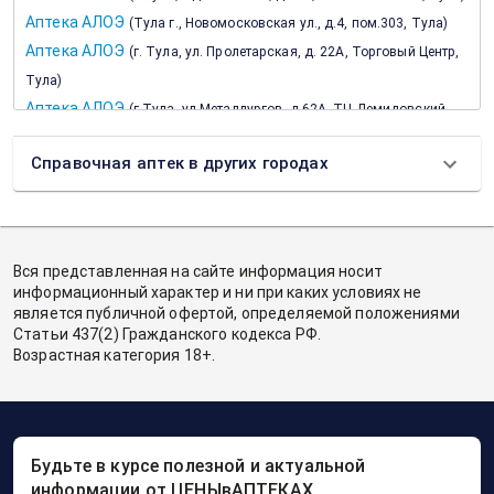
Аптека АЛОЭ
(
Тула г., Новомосковская ул., д.4, пом.303, Тула
)
Аптека АЛОЭ
(
г. Тула, ул. Пролетарская, д. 22А, Торговый Центр,
Тула
)
Аптека АЛОЭ
(
г.Тула, ул.Металлургов, д.62А, ТЦ Демидовский,
Тула
)
Справочная аптек в других городах
ВИТА Экспресс
(
Советская ул, д.74, Тула г
)
ВИТА Экспресс
(
Металлургов ул, д.47Ж, Тула г
)
ВИТА Экспресс
(
Болдина ул, д.103А, Тула г
)
ВИТА Экспресс
(
Кауля ул, д.45, Тула г
)
Вся представленная на сайте информация носит
ВИТА Экспресс
(
Пузакова ул, д.19А, Тула г
)
информационный характер и ни при каких условиях не
ВИТА Экспресс
(
М.Горького ул, д.14, Тула г
)
является публичной офертой, определяемой положениями
Статьи 437(2) Гражданского кодекса РФ.
ВИТА Экспресс
(
Комсомольская ул, д.9/1, Тула г
)
Возрастная категория 18+.
ВИТА Экспресс
(
Ленина пр-кт, д.144, Тула г
)
ВИТА Экспресс
(
Демонстрации ул, д.1А, Тула г
)
ВИТА Экспресс
(
Октябрьская ул, д.11Б, Тула г
)
ВИТА Экспресс
(
Кирова ул, д.169, Тула г
)
Будьте в курсе полезной и актуальной
ВИТА Экспресс
(
Болдина ул, д.124, Тула г
)
информации от ЦЕНЫвАПТЕКАХ