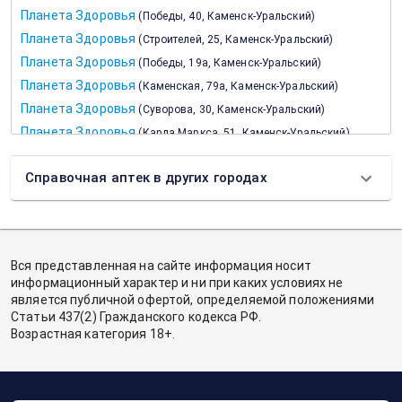
Планета Здоровья
(
Победы, 40, Каменск-Уральский
)
Планета Здоровья
(
Строителей, 25, Каменск-Уральский
)
Планета Здоровья
(
Победы, 19а, Каменск-Уральский
)
Планета Здоровья
(
Каменская, 79а, Каменск-Уральский
)
Планета Здоровья
(
Суворова, 30, Каменск-Уральский
)
Планета Здоровья
(
Карла Маркса, 51, Каменск-Уральский
)
Планета Здоровья
(
Кунавина, 15, Каменск-Уральский
)
Справочная аптек в других городах
Планета Здоровья
(
Алюминиевая, 30, Каменск-Уральский
)
Планета Здоровья
(
Калинина, 37, Каменск-Уральский
)
Планета Здоровья
(
Лермонтова, 103, Каменск-Уральский
)
Вся представленная на сайте информация носит
информационный характер и ни при каких условиях не
является публичной офертой, определяемой положениями
Статьи 437(2) Гражданского кодекса РФ.
Возрастная категория 18+.