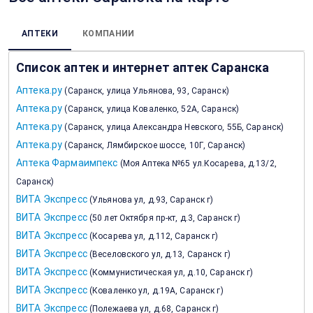
АПТЕКИ
КОМПАНИИ
Список аптек и интернет аптек Саранска
Аптека.ру
(
Саранск, улица Ульянова, 93, Саранск
)
Аптека.ру
(
Саранск, улица Коваленко, 52А, Саранск
)
Аптека.ру
(
Саранск, улица Александра Невского, 55Б, Саранск
)
Аптека.ру
(
Саранск, Лямбирское шоссе, 10Г, Саранск
)
Аптека Фармаимпекс
(
Моя Аптека №65 ул.Косарева, д.13/2,
Саранск
)
ВИТА Экспресс
(
Ульянова ул, д.93, Саранск г
)
ВИТА Экспресс
(
50 лет Октября пр-кт, д.3, Саранск г
)
ВИТА Экспресс
(
Косарева ул, д.112, Саранск г
)
ВИТА Экспресс
(
Веселовского ул, д.13, Саранск г
)
ВИТА Экспресс
(
Коммунистическая ул, д.10, Саранск г
)
ВИТА Экспресс
(
Коваленко ул, д.19А, Саранск г
)
ВИТА Экспресс
(
Полежаева ул, д.68, Саранск г
)